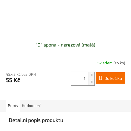
"D" spona - nerezová (malá)
Skladem
(>5 ks)
Průměrné
hodnocení
produktu
45,45 Kč bez DPH
Do košíku
55 Kč
je
5,0
z
5
hvězdiček.
Popis
Hodnocení
Detailní popis produktu