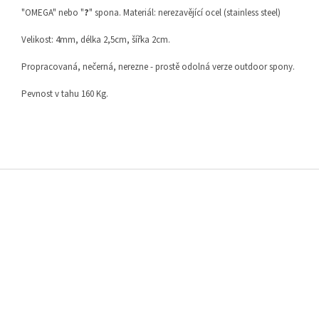
?
"OMEGA" nebo "
" spona. Materiál: nerezavějící ocel (stainless steel)
Velikost: 4mm, délka 2,5cm, šířka 2cm.
Propracovaná, nečerná, nerezne - prostě odolná verze outdoor spony.
Pevnost v tahu 160 Kg.
Z
á
p
a
t
í