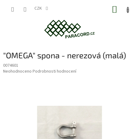
Přejít
NÁKUP
na
CZK
obsah
KOŠÍK
"OMEGA" spona - nerezová (malá)
0074601
Průměrné
Neohodnoceno
Podrobnosti hodnocení
hodnocení
produktu
je
0,0
z
5
hvězdiček.