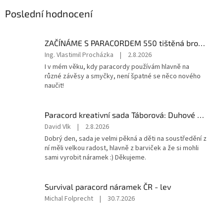
Poslední hodnocení
ZAČÍNÁME S PARACORDEM 550 tištěná brožura s návody
Hodnocení
Ing. Vlastimil Procházka
|
2.8.2026
produktu
I v mém věku, kdy paracordy používám hlavně na
je
různé závěsy a smyčky, není špatné se něco nového
5
naučit!
z
5
hvězdiček.
Paracord kreativní sada Táborová: Duhové dobrodružství
Hodnocení
David Vlk
|
2.8.2026
produktu
Dobrý den, sada je velmi pěkná a děti na soustředění z
je
ní měli velkou radost, hlavně z barviček a že si mohli
5
sami vyrobit náramek :) Děkujeme.
z
5
hvězdiček.
Survival paracord náramek ČR - lev
Hodnocení
Michal Folprecht
|
30.7.2026
produktu
je