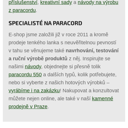
příslušenství
,
kreativní sady
a
návody na výrobu
z paracordu
.
SPECIALISTÉ NA PARACORD
E-shop jsme založili již v roce 2011 a kromě
prodeje tenkého lanka s neuvěřitelnou pevností
v tahu se věnujeme také
navrhování, testování
a ruční výrobě produktů
z něj. Inspirujte se
našimi
návody
, objednejte si přesně tolik
paracordu 550
a dalších typů, kolik potřebujete,
nebo si vyberte z našich hotových výrobků –
vyrábíme i na zakázku
! Nakupovat a konzultovat
můžete nejen online, ale také v naší
kamenné
prodejně v Praze
.