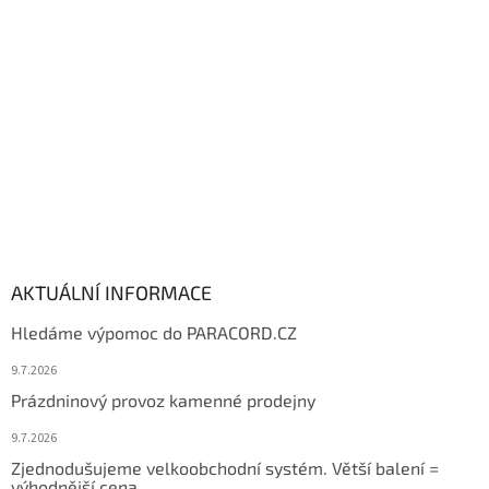
t
í
AKTUÁLNÍ INFORMACE
Hledáme výpomoc do PARACORD.CZ
9.7.2026
Prázdninový provoz kamenné prodejny
9.7.2026
Zjednodušujeme velkoobchodní systém. Větší balení =
výhodnější cena