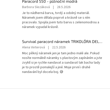
Paracord 550 - půlnoční modrá
5
Hodnocení
Barbora Slezáková
|
28.5.2026
hvězdiček.
produktu
Je to nádherná barva, tvrdý a odolný materiál.
je
Náramek jsem dělala poprvé a krásně se s ním
5
pracovalo. Spojila jsem tuto barvu s zelenomodrou a
z
náramek vypadal krásně.
5
hvězdiček.
Survival paracord náramek TRIKOLÓRA DELUXE
Hodnocení
Alena Vinterová
|
22.5.2026
produktu
Moc pěkný náramek jen je tam jedno malé ale. Pokud
je
nosíte normálně náramky s plastovým zapínáním a jste
5
zvyklí si je rychle nandavat a sundavat tak bacha tady
z
je to prostě pomalejší a jiné. Moje první i druhé
5
nandavání byl docela boj. 😅
hvězdiček.
Z
á
p
a