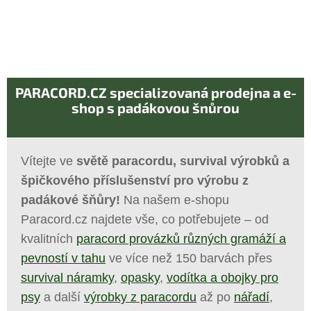
PARACORD.CZ specializovaná prodejna a e-
shop s padákovou šnůrou
Vítejte ve
světě paracordu, survival výrobků a
špičkového příslušenství pro výrobu z
padákové šňůry!
Na našem e-shopu
Paracord.cz najdete vše, co potřebujete – od
kvalitních
paracord provázků různých gramáží a
pevností v tahu
ve více než 150 barvách přes
survival náramky
,
opasky
,
vodítka a obojky pro
psy
a další
výrobky z paracordu
až po
nářadí
,