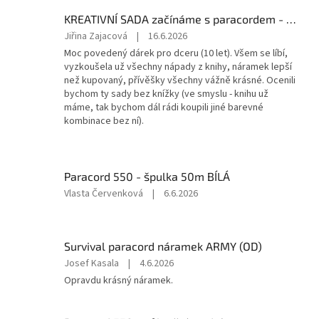
5
KREATIVNÍ SADA začínáme s paracordem - MODRÁ
z
5
Hodnocení
Jiřina Zajacová
|
16.6.2026
hvězdiček.
produktu
Moc povedený dárek pro dceru (10 let). Všem se líbí,
je
vyzkoušela už všechny nápady z knihy, náramek lepší
5
než kupovaný, přívěšky všechny vážně krásné. Ocenili
z
bychom ty sady bez knížky (ve smyslu - knihu už
5
máme, tak bychom dál rádi koupili jiné barevné
hvězdiček.
kombinace bez ní).
Paracord 550 - špulka 50m BÍLÁ
Hodnocení
Vlasta Červenková
|
6.6.2026
produktu
je
5
Survival paracord náramek ARMY (OD)
z
5
Hodnocení
Josef Kasala
|
4.6.2026
hvězdiček.
produktu
Opravdu krásný náramek.
je
5
z