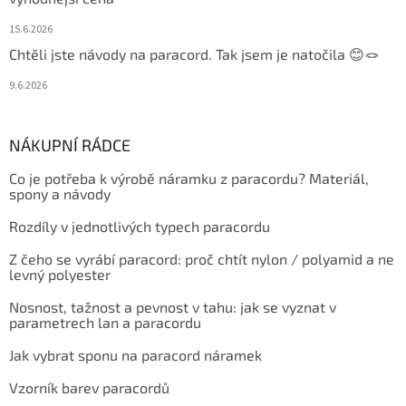
15.6.2026
Chtěli jste návody na paracord. Tak jsem je natočila 😊🪢
9.6.2026
NÁKUPNÍ RÁDCE
Co je potřeba k výrobě náramku z paracordu? Materiál,
spony a návody
Rozdíly v jednotlivých typech paracordu
Z čeho se vyrábí paracord: proč chtít nylon / polyamid a ne
levný polyester
Nosnost, tažnost a pevnost v tahu: jak se vyznat v
parametrech lan a paracordu
Jak vybrat sponu na paracord náramek
Vzorník barev paracordů