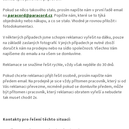
Pokud se něco takového stalo, prosím napište nám v první řadě email
na
paracord@paracord.cz
. Popište nám, které se to týká
objednávky nebo nákupu, a co se stalo. Vhodné je rovnou přiložit i
fotodokumentaci.
V některých případech jsme schopni reklamaci vyřešit na dálku, pouze
na základě zaslaných fotografií. V jiných případech je nutné zboží
doručit k nám na prodejnu nebo na sídlo společnosti. Všechno Vám
napíšeme do emailu a na všem se domluvíme.
Reklamace se snažíme řešit rychle, vždy však nejdéle do 30 dnů.
Pokud chcete reklamaci přijít řešit osobně, prosím napište nám
předem email. Na prodejně je sice vždy přítomen pracovník, který si od
Vás reklamaci převezme, nicméně pokud se domluvíte předem, může
být přítomen i pracovník, který reklamaci obratem vyřeší a nebudete
tak muset chodit 2x.
Kontakty pro řešení těchto situací: