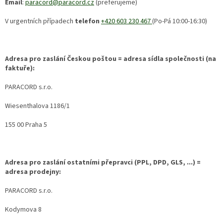
Email
:
paracord@paracord.cz
(preferujeme)
V urgentních případech
telefon
+420 603 230 467
(Po-Pá 10:00-16:30)
Adresa pro zaslání Českou poštou = adresa sídla společnosti (na
faktuře):
PARACORD s.r.o.
Wiesenthalova 1186/1
155 00 Praha 5
Adresa pro zaslání ostatními přepravci (PPL, DPD, GLS, ...) =
adresa prodejny:
PARACORD s.r.o.
Kodymova 8