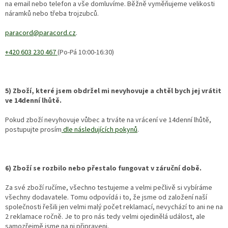
na email nebo telefon a vše domluvíme. Běžně vyměňujeme velikosti
náramků nebo třeba trojzubců.
paracord@paracord.cz
.
+420 603 230 467
(Po-Pá 10:00-16:30)
5) Zboží, které jsem obdržel mi nevyhovuje a chtěl bych jej vrátit
ve 14denní lhůtě.
Pokud zboží nevyhovuje vůbec a trváte na vrácení ve 14denní lhůtě,
postupujte prosím
dle následujících pokynů
.
6) Zboží se rozbilo nebo přestalo fungovat v záruční době.
Za své zboží ručíme, všechno testujeme a velmi pečlivě si vybíráme
všechny dodavatele. Tomu odpovídá i to, že jsme od založení naší
společnosti řešili jen velmi malý počet reklamací, nevychází to ani ne na
2 reklamace ročně. Je to pro nás tedy velmi ojedinělá událost, ale
samozřejmě jsme na ni připraveni.