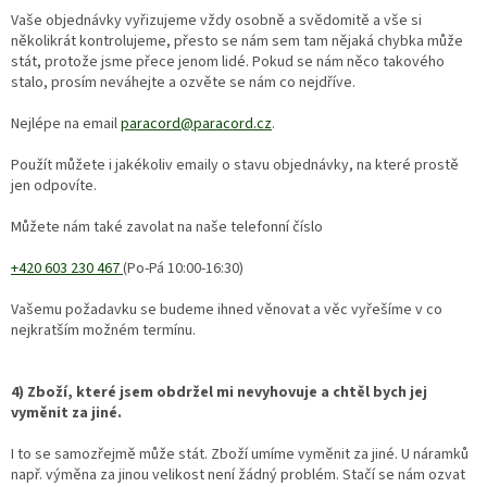
Vaše objednávky vyřizujeme vždy osobně a svědomitě a vše si
několikrát kontrolujeme, přesto se nám sem tam nějaká chybka může
stát, protože jsme přece jenom lidé. Pokud se nám něco takového
stalo, prosím neváhejte a ozvěte se nám co nejdříve.
Nejlépe na email
paracord@paracord.cz
.
Použít můžete i jakékoliv emaily o stavu objednávky, na které prostě
jen odpovíte.
Můžete nám také zavolat na naše telefonní číslo
+420 603 230 467
(Po-Pá 10:00-16:30)
Vašemu požadavku se budeme ihned věnovat a věc vyřešíme v co
nejkratším možném termínu.
4) Zboží, které jsem obdržel mi nevyhovuje a chtěl bych jej
vyměnit za jiné.
I to se samozřejmě může stát. Zboží umíme vyměnit za jiné. U náramků
např. výměna za jinou velikost není žádný problém. Stačí se nám ozvat