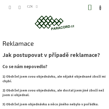
Přejít
NÁKUP
na
CZK
obsah
KOŠÍK
Reklamace
Jak postupovat v případě reklamace?
Co se nám nepovedlo?
1) Obdržel jsem svou objednávku, ale nějaké objednané zboží mi
chybí.
2) Obdržel jsem svou objednávku, ale dostal jsem jiné zboží než
jsem si objednal.
3) Obdržel jsem objednávku a něco jiného nebylo v pořádku.