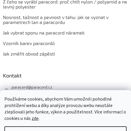
Z čeho se vyrábí paracord: proč chtít nylon / polyamid a ne
levný polyester
Nosnost, tažnost a pevnost v tahu: jak se vyznat v
parametrech lan a paracordu
Jak vybrat sponu na paracord náramek
Vzorník barev paracordů
Jak změřit obvod zápěstí
Kontakt
paracord
@
paracord.cz
+420 603 230 467
Používáme cookies, abychom Vám umožnili pohodlné
Sledujte nás také na facebooku
prohlížení webu a díky analýze provozu webu neustále
zlepšovali jeho funkce, výkon a použitelnost. Více informací o
paracord.cz
cookies u nás
zde
.