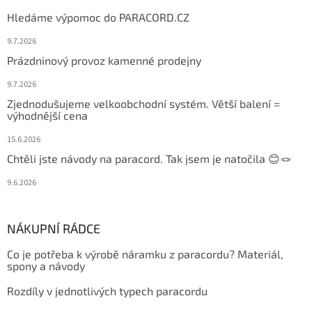
Hledáme výpomoc do PARACORD.CZ
9.7.2026
Prázdninový provoz kamenné prodejny
9.7.2026
Zjednodušujeme velkoobchodní systém. Větší balení =
výhodnější cena
15.6.2026
Chtěli jste návody na paracord. Tak jsem je natočila 😊🪢
9.6.2026
NÁKUPNÍ RÁDCE
Co je potřeba k výrobě náramku z paracordu? Materiál,
spony a návody
Rozdíly v jednotlivých typech paracordu