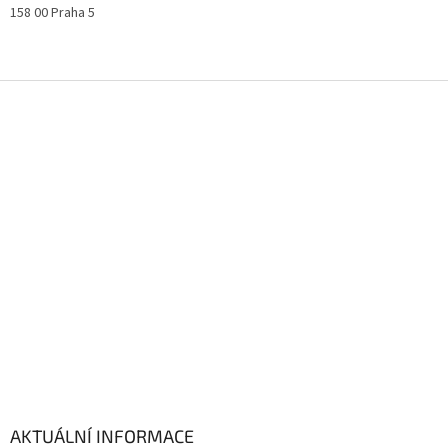
158 00 Praha 5
Z
á
p
a
t
í
AKTUÁLNÍ INFORMACE