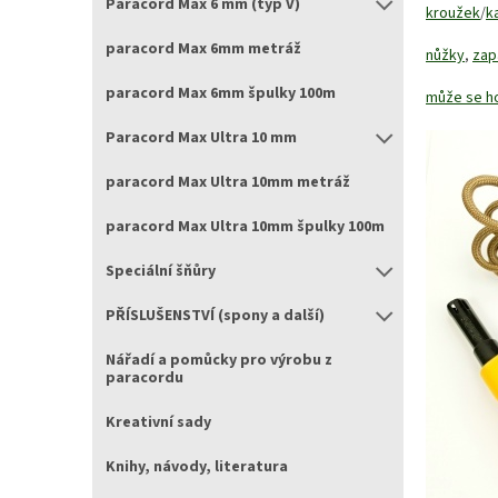
Paracord Max 6 mm (typ V)
kroužek
/
k
paracord Max 6mm metráž
nůžky
,
zap
paracord Max 6mm špulky 100m
může se ho
Paracord Max Ultra 10 mm
paracord Max Ultra 10mm metráž
paracord Max Ultra 10mm špulky 100m
Speciální šňůry
PŘÍSLUŠENSTVÍ (spony a další)
Nářadí a pomůcky pro výrobu z
paracordu
Kreativní sady
Knihy, návody, literatura