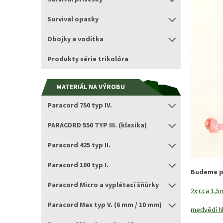
Survival opasky
Obojky a vodítka
Produkty série trikolóra
MATERIÁL NA VÝROBU
Paracord 750 typ IV.
PARACORD 550 TYP III. (klasika)
Paracord 425 typ II.
Paracord 100 typ I.
Budeme p
Paracord Micro a vyplétací šňůrky
2x cca 1,5
Paracord Max typ V. (6 mm / 10 mm)
medvědí h