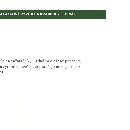
AKÁZKOVÁ VÝROBA a BRANDING
O NÁS
 úplné začátečníky. Jedná se o nápad pro toho,
nou vyrobit medvěda, doporučujeme nejprve se
ku
.