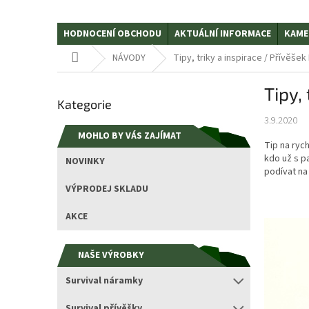
HODNOCENÍ OBCHODU
AKTUÁLNÍ INFORMACE
KAME
Domů
NÁVODY
Tipy, triky a inspirace / Přívěše
P
Tipy,
Přeskočit
o
Kategorie
kategorie
s
3.9.2020
t
MOHLO BY VÁS ZAJÍMAT
r
Tip na ryc
a
kdo už s p
NOVINKY
n
podívat na 
n
VÝPRODEJ SKLADU
í
p
AKCE
a
n
NAŠE VÝROBKY
e
l
Survival náramky
Survival přívěšky