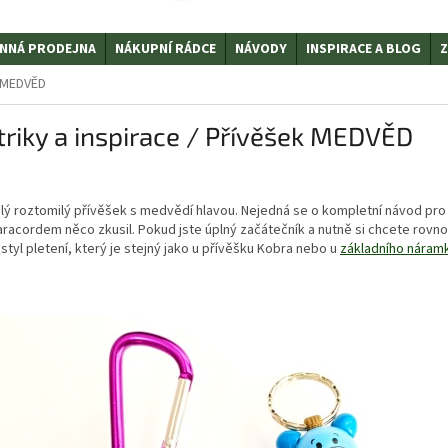
NNÁ PRODEJNA
NÁKUPNÍ RÁDCE
NÁVODY
INSPIRACE A BLOG
Z
k MEDVĚD
 triky a inspirace / Přívěšek MEDVĚD
hlý roztomilý přívěšek s medvědí hlavou. Nejedná se o kompletní návod pro
aracordem něco zkusil. Pokud jste úplný začátečník a nutně si chcete rov
styl pletení, který je stejný jako u přívěšku Kobra nebo u
základního náram