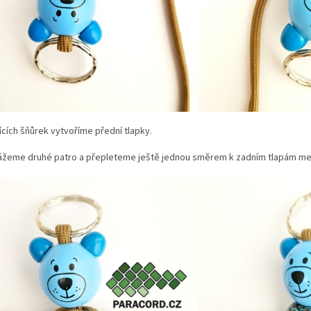
ících šňůrek vytvoříme přední tlapky.
vážeme druhé patro a přepleteme ještě jednou směrem k zadním tlapám m