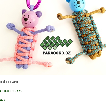
otřebovat:
m paracordu 550
lavu