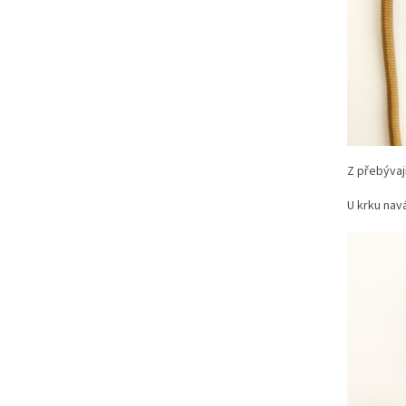
Z přebývaj
U krku na