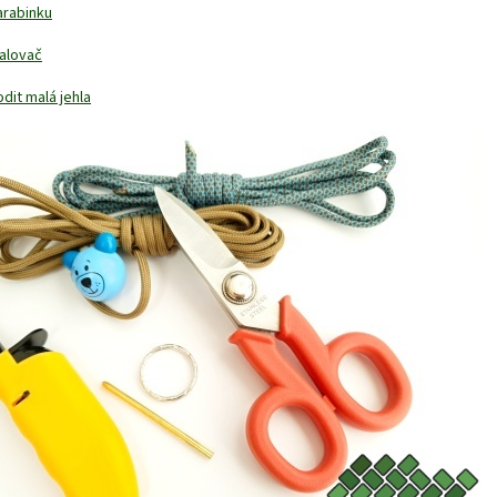
arabinku
alovač
dit malá jehla