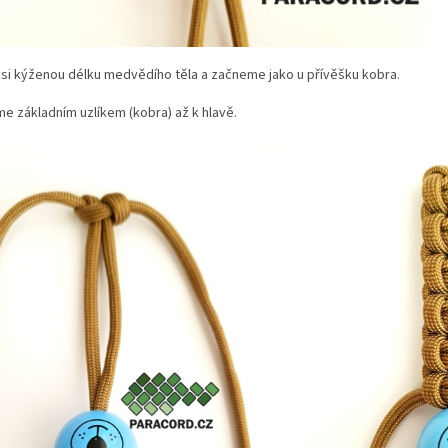
si kýženou délku medvědího těla a začneme jako u přívěšku kobra.
e základním uzlíkem (kobra) až k hlavě.