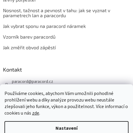
Nosnost, tažnost a pevnost v tahu: jak se vyznat v
parametrech lan a paracordu
Jak vybrat sponu na paracord náramek
Vzorník barev paracordů
Jak změřit obvod zápěstí
Kontakt
paracord
@
paracord.cz
+420 603 230 467
Používáme cookies, abychom Vám umožnili pohodlné
Sledujte nás také na facebooku
prohlížení webu a díky analýze provozu webu neustále
zlepšovali jeho funkce, výkon a použitelnost. Více informací o
paracord.cz
cookies u nás
zde
.
Nastavení
Vytvořil Shoptet