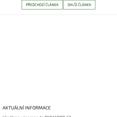
PŘEDCHOZÍ ČLÁNEK
DALŠÍ ČLÁNEK
Z
á
p
a
t
í
AKTUÁLNÍ INFORMACE