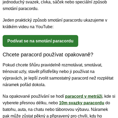
jednoduchý svazek, cívka, sáček nebo speciální způsob
smotání paracordu.
Jeden praktický způsob smotání paracordu ukazujeme v
krátkém videu na YouTube:
Podívat se na smotání paracordu
Chcete paracord používat opakovaně?
Pokud chcete šňůru pravidelně rozmotávat, smotávat,
trénovat uzly, stavět přístřešky nebo ji používat na
výpravách, je lepší zvolit samostatný paracord než rozplétat
náramek pořád dokola.
Na opakované používání se hodí
paracord v metráži
, kde si
vyberete přesnou délku, nebo
10m svazky paracordu
do
batohu, auta, na chatu nebo táborovou výbavu. Náramek
pak může zůstat pěkný a připravený pro chvíli, kdy ho