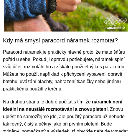
Kdy má smysl paracord náramek rozmotat?
Paracord náramek je praktický hlavně proto, že máte šňůru
pořád u sebe. Pokud ji opravdu potřebujete, náramek splní
svůj účel: rozmotáte ho a získáte použitelný kus paracordu.
Můžete ho použít například k přichycení vybavení, opravě
batohu, uvázání plachty, nahrazení tkaničky nebo jinému
praktickému použití v terénu.
Na druhou stranu je dobré počítat s tím, že
náramek není
ideální na neustálé rozmotávání a znovupletení
. Znovu
uplést ho samozřejmě jde, ale použitý paracord už nebude
tak rovný, čistý a pěkný jako při prvním pletení. Bude
zvlněný, pomačkaný a výsledek už obvykle nebude vypadat