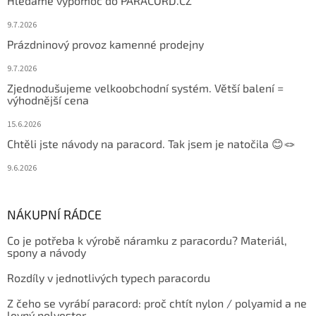
Hledáme výpomoc do PARACORD.CZ
9.7.2026
Prázdninový provoz kamenné prodejny
9.7.2026
Zjednodušujeme velkoobchodní systém. Větší balení =
výhodnější cena
15.6.2026
Chtěli jste návody na paracord. Tak jsem je natočila 😊🪢
9.6.2026
NÁKUPNÍ RÁDCE
Co je potřeba k výrobě náramku z paracordu? Materiál,
spony a návody
Rozdíly v jednotlivých typech paracordu
Z čeho se vyrábí paracord: proč chtít nylon / polyamid a ne
levný polyester