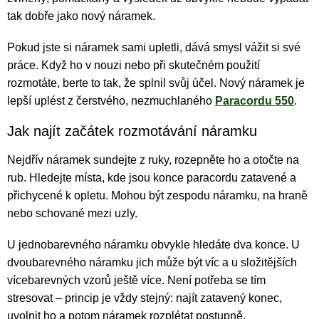
tak dobře jako nový náramek.
Pokud jste si náramek sami upletli, dává smysl vážit si své
práce. Když ho v nouzi nebo při skutečném použití
rozmotáte, berte to tak, že splnil svůj účel. Nový náramek je
lepší uplést z čerstvého, nezmuchlaného
Paracordu 550
.
Jak najít začátek rozmotávání náramku
Nejdřív náramek sundejte z ruky, rozepněte ho a otočte na
rub. Hledejte místa, kde jsou konce paracordu zatavené a
přichycené k opletu. Mohou být zespodu náramku, na hraně
nebo schované mezi uzly.
U jednobarevného náramku obvykle hledáte dva konce. U
dvoubarevného náramku jich může být víc a u složitějších
vícebarevných vzorů ještě více. Není potřeba se tím
stresovat – princip je vždy stejný: najít zatavený konec,
uvolnit ho a potom náramek rozplétat postupně.