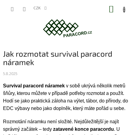
Přejít
NÁKUP
na
CZK
obsah
KOŠÍK
Jak rozmotat survival paracord
náramek
5.8.2025
Survival paracord náramek
v sobě ukrývá několik metrů
šňůry, kterou můžete v případě potřeby rozmotat a použít.
Hodí se jako praktická záloha na výlet, tábor, do přírody, do
EDC výbavy nebo jako doplněk, který máte pořád u sebe.
Rozmotání náramku není složité. Nejdůležitější je najít
správný začátek – tedy
zatavené konce paracordu
. U