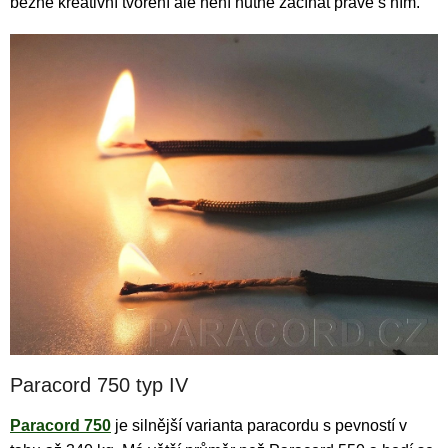
běžné kreativní tvoření ale není nutné začínat právě s ním.
Paracord 750 typ IV
Paracord 750
je silnější varianta paracordu s pevností v