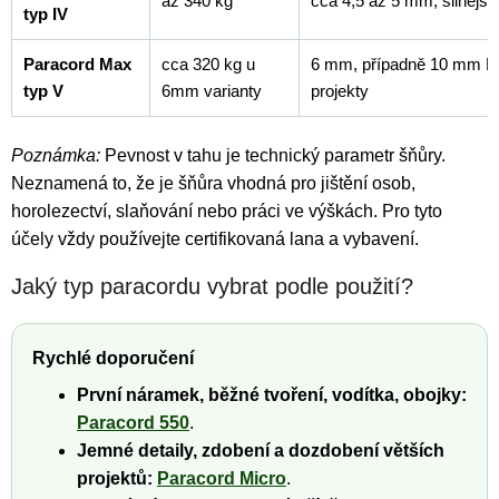
až 340 kg
cca 4,5 až 5 mm, silnější 
typ IV
Paracord Max
cca 320 kg u
6 mm, případně 10 mm Max
typ V
6mm varianty
projekty
Poznámka:
Pevnost v tahu je technický parametr šňůry.
Neznamená to, že je šňůra vhodná pro jištění osob,
horolezectví, slaňování nebo práci ve výškách. Pro tyto
účely vždy používejte certifikovaná lana a vybavení.
Jaký typ paracordu vybrat podle použití?
Rychlé doporučení
První náramek, běžné tvoření, vodítka, obojky:
Paracord 550
.
Jemné detaily, zdobení a dozdobení větších
projektů:
Paracord Micro
.