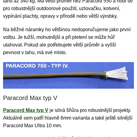
tahu až 340 kg. Má větší průměr než Paracord 550 a hodí se
pro robustnější outdoorové použití, uzlovačku, kotvení,
vypínání plachty, opravy v přírodě nebo větší výrobky.
Na běžné náramky ho většinou nedoporučujeme jako první
volbu. Je tužší, mohutnější a při pletení se může hůř
utahovat. Pokud ale potřebujete větší průměr a vyšší
pevnost v tahu, má své místo.
Paracord Max typ V
Paracord Max typ V
je silná šňůra pro robustnější projekty.
Aktuálně sem patří hlavně 6mm varianta a také ještě silnější
Paracord Max Ultra 10 mm.