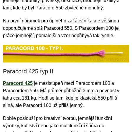
jemnější náramky, přívěsky, dekorace, drobnější uzlíky a
tam, kde by byl Paracord 550 zbytečně mohutný.
Na první náramek pro úplného začátečníka ale většinou
doporučujeme spíš Paracord 550. S Paracordem 100 je
práce jemnější, pomalejší a vzor nepřibývá tak rychle.
Paracord 425 typ II
Paracord 425
je mezistupeň mezi Paracordem 100 a
Paracordem 550. Má průměr přibližně 3 mm a pevnost v
tahu cca 181 kg. Hodí se tam, kde je klasická 550 příliš
silná, ale Paracord 100 už příliš jemný.
Dobře poslouží pro kreativní tvorbu, jemnější funkční
výrobky, kutilství nebo jako multifunkční šňůra do