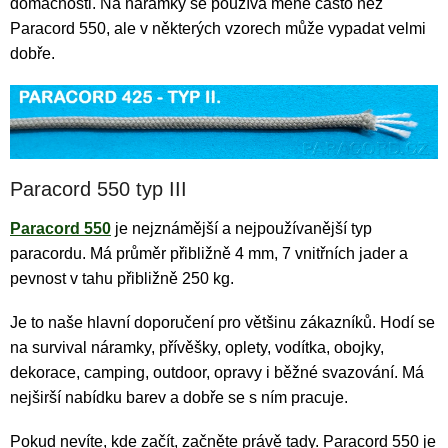
domácnosti. Na náramky se používá méně často než
Paracord 550, ale v některých vzorech může vypadat velmi
dobře.
Paracord 550 typ III
Paracord 550
je nejznámější a nejpoužívanější typ
paracordu. Má průměr přibližně 4 mm, 7 vnitřních jader a
pevnost v tahu přibližně 250 kg.
Je to naše hlavní doporučení pro většinu zákazníků. Hodí se
na survival náramky, přívěšky, oplety, vodítka, obojky,
dekorace, camping, outdoor, opravy i běžné svazování. Má
nejširší nabídku barev a dobře se s ním pracuje.
Pokud nevíte, kde začít, začněte právě tady. Paracord 550 je