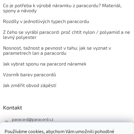
Co je potřeba k výrobě náramku z paracordu? Materiál,
spony a návody
Rozdíly v jednotlivých typech paracordu
Z čeho se vyrábí paracord: proč chtít nylon / polyamid a ne
levný polyester
Nosnost, tažnost a pevnost v tahu: jak se vyznat v
parametrech lan a paracordu
Jak vybrat sponu na paracord náramek
Vzorník barev paracordů
Jak změřit obvod zápěstí
Kontakt
paracord
@
paracord.cz
+420 603 230 467
Používáme cookies, abychom Vám umožnili pohodlné