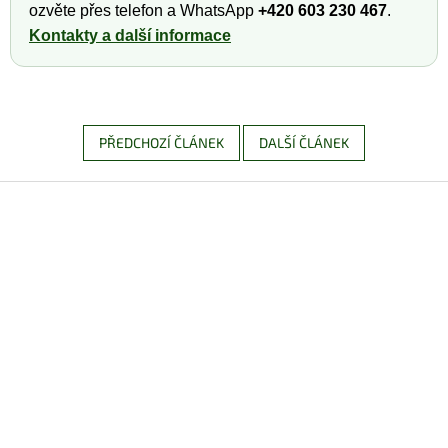
ozvěte přes telefon a WhatsApp
+420 603 230 467
.
Kontakty a další informace
PŘEDCHOZÍ ČLÁNEK
DALŠÍ ČLÁNEK
Z
á
p
a
t
í