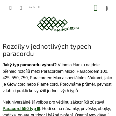
Přejít
NÁKUP
na
CZK
obsah
KOŠÍK
Rozdíly v jednotlivých typech
paracordu
Jaký typ paracordu vybrat?
V tomto článku najdete
přehled rozdílů mezi Paracordem Micro, Paracordem 100,
425, 550, 750, Paracordem Max a speciálními šňůrami, jako
je Glow cord nebo Flame cord. Porovnáme průměr, pevnost
v tahu i praktické využití jednotlivých typů.
Nejuniverzálnější volbou pro většinu zákazníků zůstává
Paracord 550 typ III
. Hodí se na náramky, přívěšky, obojky,
vodítka, oplety, outdoor i běžné tvoření. Ostatní typy dávají