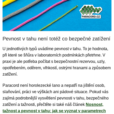
Pevnost v tahu není totéž co bezpečné zatížení
U jednotlivých typů uvádíme pevnost v tahu. To je hodnota,
při které se šňůra v laboratorních podmínkách přetrhne. V
praxi je ale potřeba počítat s bezpečnostní rezervou, uzly,
opotřebením, oděrem, vlhkostí, ostrými hranami a způsobem
zatížení.
Paracord není horolezecké lano a nepatří na jištění osob,
slaňování, práci ve výškách ani pádové situace. Pokud vás
zajímá podrobnější vysvětlení pevnosti v tahu, bezpečného
zatížení a tažnosti, přečtěte si také náš článek
Nosnost,
tažnost a pevnost v tahu: jak se vyznat v parametrech