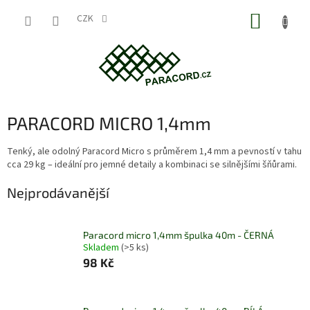
Přejít
NÁKUP
na
CZK
obsah
KOŠÍK
PARACORD MICRO 1,4mm
Tenký, ale odolný Paracord Micro s průměrem 1,4 mm a pevností v tahu
cca 29 kg – ideální pro jemné detaily a kombinaci se silnějšími šňůrami.
Nejprodávanější
Paracord micro 1,4mm špulka 40m - ČERNÁ
Skladem
(>5 ks)
98 Kč