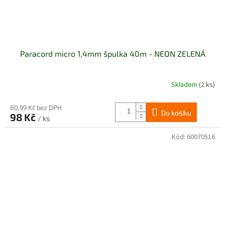
Paracord micro 1,4mm špulka 40m - NEON ZELENÁ
Skladem
(2 ks)
80,99 Kč bez DPH
Do košíku
98 Kč
/ ks
Kód:
60070516