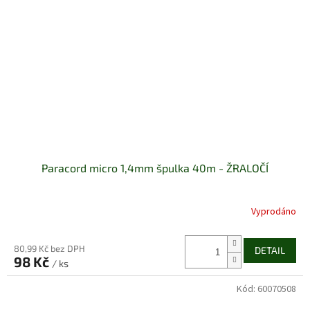
Paracord micro 1,4mm špulka 40m - ŽRALOČÍ
Vyprodáno
80,99 Kč bez DPH
DETAIL
98 Kč
/ ks
Kód:
60070508