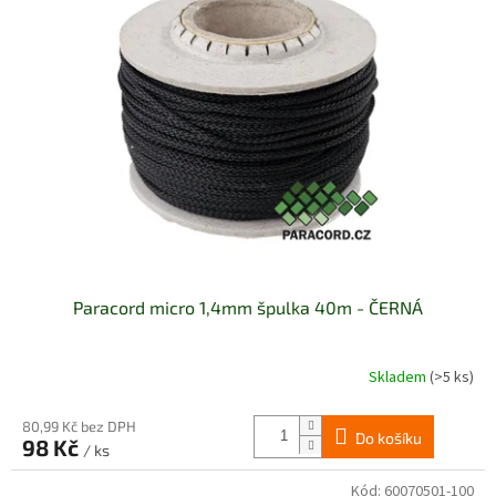
k
i
t
s
ů
p
r
o
d
u
k
t
ů
Paracord micro 1,4mm špulka 40m - ČERNÁ
Skladem
(>5 ks)
80,99 Kč bez DPH
Do košíku
98 Kč
/ ks
Kód:
60070501-100