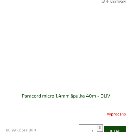
Kód:
60070509
Paracord micro 1,4mm špulka 40m - OLIV
Vyprodáno
Průměrné
hodnocení
produktu
80,99 Kč bez DPH
DETAIL
je