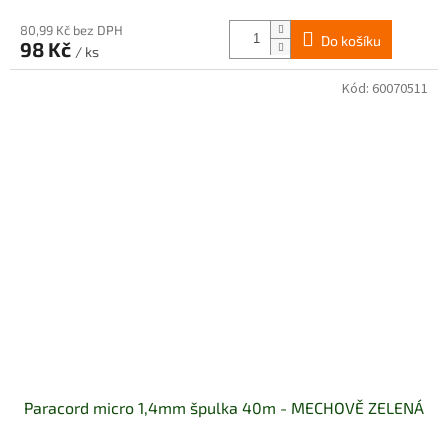
80,99 Kč bez DPH
Do košíku
98 Kč
/ ks
Kód:
60070511
Paracord micro 1,4mm špulka 40m - MECHOVĚ ZELENÁ