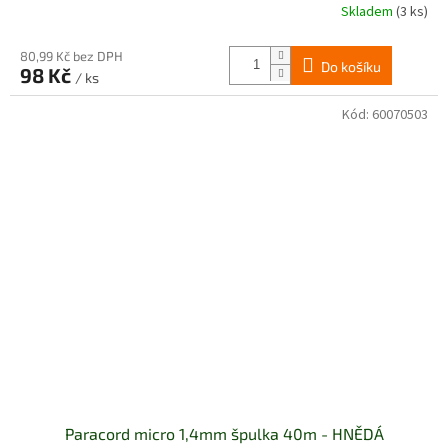
Skladem
(3 ks)
80,99 Kč bez DPH
Do košíku
98 Kč
/ ks
Kód:
60070503
Paracord micro 1,4mm špulka 40m - HNĚDÁ