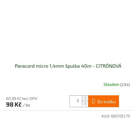
Paracord micro 1,4mm špulka 40m - CITRÓNOVÁ
Skladem
(2 ks)
80,99 Kč bez DPH
Do košíku
98 Kč
/ ks
Kód:
600705175