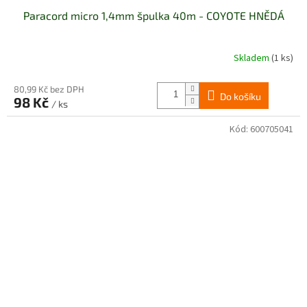
Paracord micro 1,4mm špulka 40m - COYOTE HNĚDÁ
Skladem
(1 ks)
80,99 Kč bez DPH
Do košíku
98 Kč
/ ks
Kód:
600705041