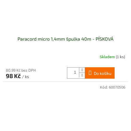
Paracord micro 1,4mm špulka 40m - PÍSKOVÁ
Skladem
(1 ks)
80,99 Kč bez DPH
Do košíku
98 Kč
/ ks
Kód:
60070506