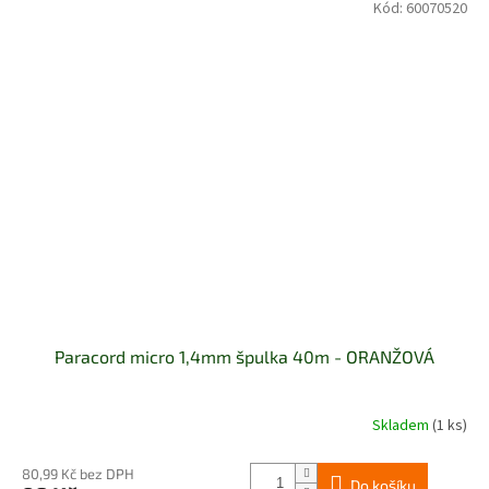
Kód:
60070520
Paracord micro 1,4mm špulka 40m - ORANŽOVÁ
Skladem
(1 ks)
80,99 Kč bez DPH
Do košíku