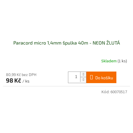
Paracord micro 1,4mm špulka 40m - NEON ŽLUTÁ
Skladem
(1 ks)
80,99 Kč bez DPH
Do košíku
98 Kč
/ ks
Kód:
60070517