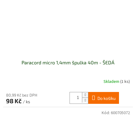
Paracord micro 1,4mm špulka 40m - ŠEDÁ
Skladem
(1 ks)
Průměrné
hodnocení
produktu
80,99 Kč bez DPH
Do košíku
je
98 Kč
/ ks
5,0
z
Kód:
600705072
5
hvězdiček.