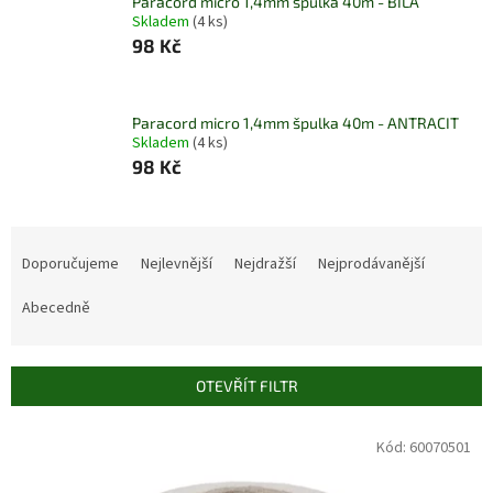
Paracord micro 1,4mm špulka 40m - BÍLÁ
Skladem
(4 ks)
98 Kč
Paracord micro 1,4mm špulka 40m - ANTRACIT
Skladem
(4 ks)
98 Kč
Ř
a
Doporučujeme
Nejlevnější
Nejdražší
Nejprodávanější
z
e
Abecedně
n
í
p
OTEVŘÍT FILTR
r
o
V
Kód:
60070501
d
ý
u
p