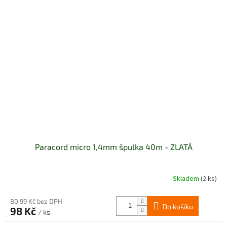
Paracord micro 1,4mm špulka 40m - ZLATÁ
Skladem
(2 ks)
80,99 Kč bez DPH
Do košíku
98 Kč
/ ks