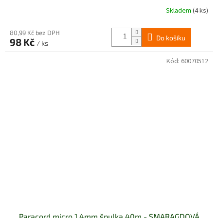
Skladem
(4 ks)
80,99 Kč bez DPH
Do košíku
98 Kč
/ ks
Kód:
60070512
Paracord micro 1,4mm špulka 40m - SMARAGDOVÁ