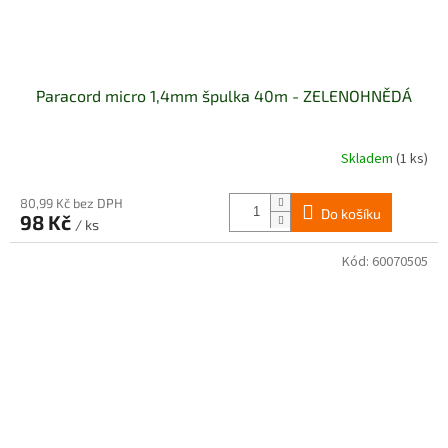
Paracord micro 1,4mm špulka 40m - ZELENOHNĚDÁ
Skladem
(1 ks)
80,99 Kč bez DPH
Do košíku
98 Kč
/ ks
Kód:
60070505