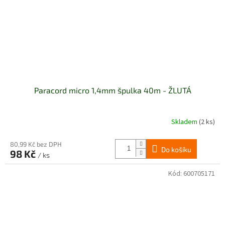
Paracord micro 1,4mm špulka 40m - ŽLUTÁ
Skladem
(2 ks)
80,99 Kč bez DPH
Do košíku
98 Kč
/ ks
Kód:
600705171