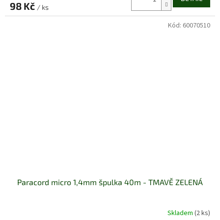
98 Kč
/ ks
5,0
z
Kód:
60070510
5
hvězdiček.
Paracord micro 1,4mm špulka 40m - TMAVĚ ZELENÁ
Skladem
(2 ks)