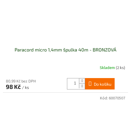
Paracord micro 1,4mm špulka 40m - BRONZOVÁ
Skladem
(2 ks)
80,99 Kč bez DPH
Do košíku
98 Kč
/ ks
Kód:
60070507