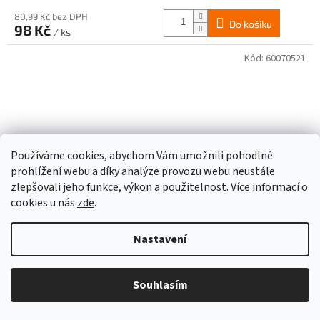
80,99 Kč bez DPH
Do košíku
98 Kč
/ ks
Kód:
60070521
Používáme cookies, abychom Vám umožnili pohodlné
prohlížení webu a díky analýze provozu webu neustále
zlepšovali jeho funkce, výkon a použitelnost. Více informací o
cookies u nás
zde
.
Nastavení
Souhlasím
Paracord micro 1,4mm špulka 40m - NEON ORANŽOVÁ