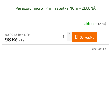
Paracord micro 1,4mm špulka 40m - ZELENÁ
Skladem
(2 ks)
80,99 Kč bez DPH
Do košíku
98 Kč
/ ks
Kód:
60070514