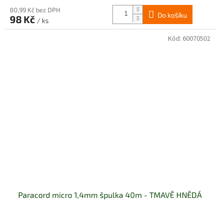
80,99 Kč bez DPH
Do košíku
98 Kč
/ ks
Kód:
60070502
Paracord micro 1,4mm špulka 40m - TMAVĚ HNĚDÁ