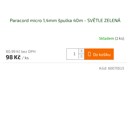
Paracord micro 1,4mm špulka 40m - SVĚTLE ZELENÁ
Skladem
(2 ks)
80,99 Kč bez DPH
Do košíku
98 Kč
/ ks
Kód:
60070515