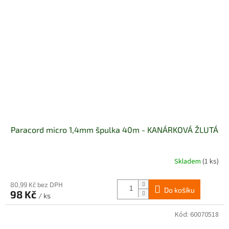
Paracord micro 1,4mm špulka 40m - KANÁRKOVÁ ŽLUTÁ
Skladem
(1 ks)
80,99 Kč bez DPH
Do košíku
98 Kč
/ ks
Kód:
60070518