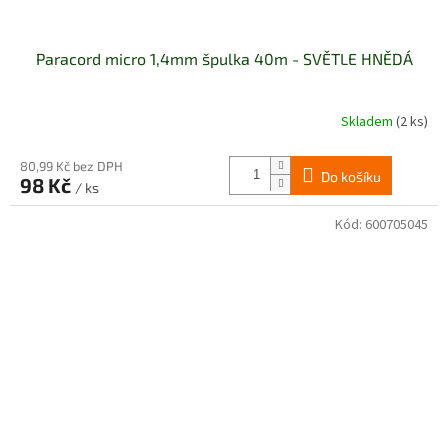
Paracord micro 1,4mm špulka 40m - SVĚTLE HNĚDÁ
Skladem
(2 ks)
80,99 Kč bez DPH
Do košíku
98 Kč
/ ks
Kód:
600705045