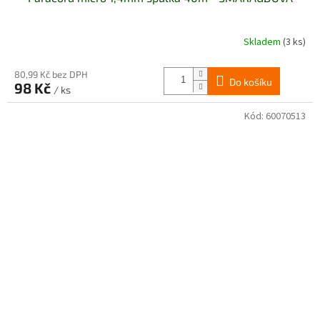
Skladem
(3 ks)
80,99 Kč bez DPH
Do košíku
98 Kč
/ ks
Kód:
60070513