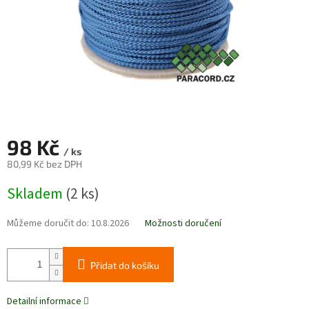
98 Kč
/ ks
80,99 Kč bez DPH
Měrná
Skladem
(2 ks)
cena:
Můžeme doručit do:
10.8.2026
Možnosti doručení
Přidat do košíku
Detailní informace