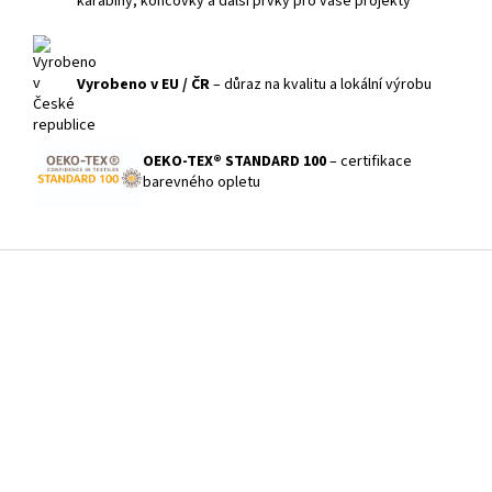
karabiny, koncovky a další prvky pro vaše projekty
Vyrobeno v EU / ČR
– důraz na kvalitu a lokální výrobu
OEKO-TEX® STANDARD 100
– certifikace
barevného opletu
Z
á
p
a
t
í