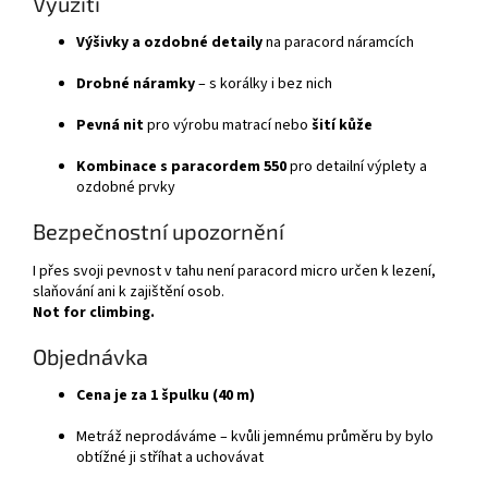
Využití
Výšivky a ozdobné detaily
na paracord náramcích
Drobné náramky
– s korálky i bez nich
Pevná nit
pro výrobu matrací nebo
šití kůže
Kombinace s paracordem 550
pro detailní výplety a
ozdobné prvky
Bezpečnostní upozornění
I přes svoji pevnost v tahu není paracord micro určen k lezení,
slaňování ani k zajištění osob.
Not for climbing.
Objednávka
Cena je za 1 špulku (40 m)
Metráž neprodáváme – kvůli jemnému průměru by bylo
obtížné ji stříhat a uchovávat