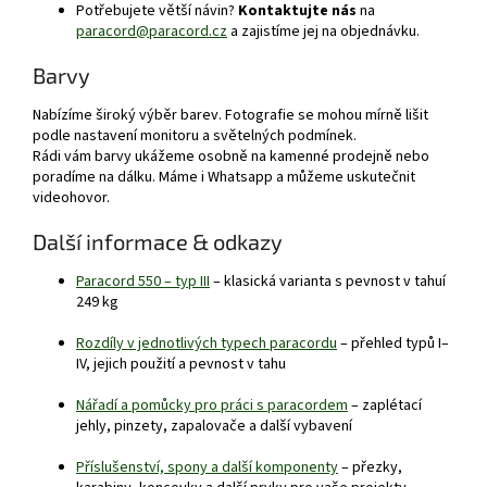
Potřebujete větší návin?
Kontaktujte nás
na
paracord@paracord.cz
a zajistíme jej na objednávku.
Barvy
Nabízíme široký výběr barev. Fotografie se mohou mírně lišit
podle nastavení monitoru a světelných podmínek.
Rádi vám barvy ukážeme osobně na kamenné prodejně nebo
poradíme na dálku. Máme i Whatsapp a můžeme uskutečnit
videohovor.
Další informace & odkazy
Paracord 550 – typ III
– klasická varianta s pevnost v tahuí
249 kg
Rozdíly v jednotlivých typech paracordu
– přehled typů I–
IV, jejich použití a pevnost v tahu
Nářadí a pomůcky pro práci s paracordem
– zaplétací
jehly, pinzety, zapalovače a další vybavení
Příslušenství, spony a další komponenty
– přezky,