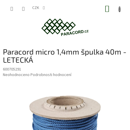
Přejít
NÁKUP
na
CZK
obsah
KOŠÍK
Paracord micro 1,4mm špulka 40m -
LETECKÁ
600705291
Průměrné
Neohodnoceno
Podrobnosti hodnocení
hodnocení
produktu
je
0,0
z
5
hvězdiček.