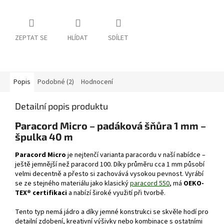
ZEPTAT SE
HLÍDAT
SDÍLET
Popis
Podobné (2)
Hodnocení
Detailní popis produktu
Paracord Micro – padáková šňůra 1 mm –
špulka 40 m
Paracord Micro
je nejtenčí varianta paracordu v naší nabídce –
ještě jemnější než paracord 100. Díky průměru cca 1 mm působí
velmi decentně a přesto si zachovává vysokou pevnost. Vyrábí
se ze stejného materiálu jako klasický
paracord 550
, má
OEKO-
TEX® certifikaci
a nabízí široké využití při tvorbě.
Tento typ nemá jádro a díky jemné konstrukci se skvěle hodí pro
detailní zdobení, kreativní výšivky nebo kombinace s ostatními