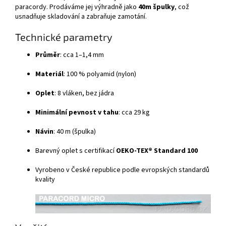
paracordy. Prodáváme jej výhradně jako
40m špulky
, což
usnadňuje skladování a zabraňuje zamotání.
Technické parametry
Průměr
: cca 1–1,4 mm
Materiál
: 100 % polyamid (nylon)
Oplet
: 8 vláken, bez jádra
Minimální pevnost v tahu
: cca 29 kg
Návin
: 40 m (špulka)
Barevný oplet s certifikací
OEKO-TEX® Standard 100
Vyrobeno v České republice podle evropských standardů
kvality