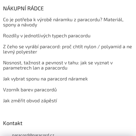
NÁKUPNÍ RÁDCE
Co je potřeba k výrobě náramku z paracordu? Materiál,
spony a návody
Rozdíly v jednotlivých typech paracordu
Z čeho se vyrábí paracord: proč chtít nylon / polyamid a ne
levný polyester
Nosnost, tažnost a pevnost v tahu: jak se vyznat v
parametrech lan a paracordu
Jak vybrat sponu na paracord náramek
Vzorník barev paracordů
Jak změřit obvod zápěstí
Kontakt
paracord
@
paracord.cz