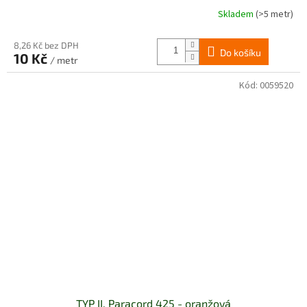
Skladem
(>5 metr)
8,26 Kč bez DPH
Do košíku
10 Kč
/ metr
Kód:
0059520
TYP II. Paracord 425 - oranžová