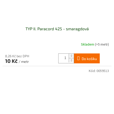
TYP II. Paracord 425 - smaragdová
Skladem
(>5 metr)
8,26 Kč bez DPH
Do košíku
10 Kč
/ metr
Kód:
0059513