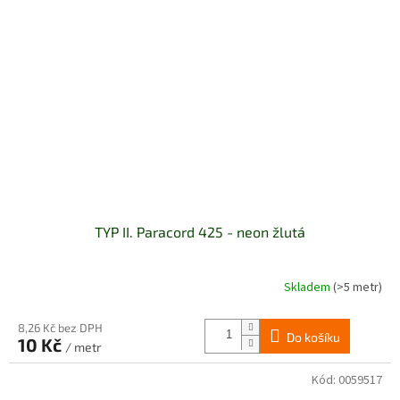
TYP II. Paracord 425 - neon žlutá
Skladem
(>5 metr)
8,26 Kč bez DPH
Do košíku
10 Kč
/ metr
Kód:
0059517