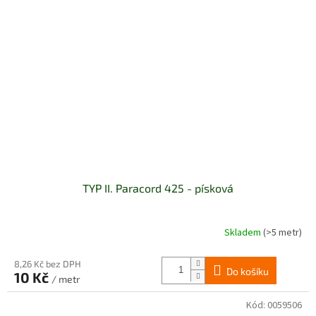
TYP II. Paracord 425 - písková
Skladem
(>5 metr)
8,26 Kč bez DPH
Do košíku
10 Kč
/ metr
Kód:
0059506