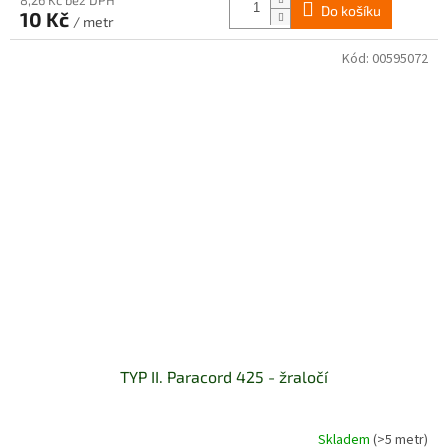
Do košíku
10 Kč
/ metr
Kód:
00595072
TYP II. Paracord 425 - žraločí
Skladem
(>5 metr)