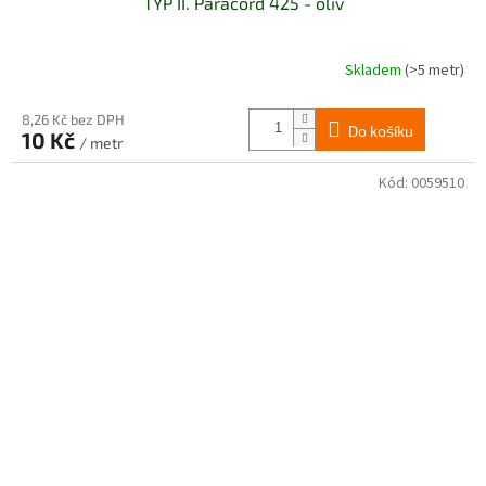
TYP II. Paracord 425 - oliv
Skladem
(>5 metr)
Průměrné
hodnocení
produktu
8,26 Kč bez DPH
Do košíku
je
10 Kč
/ metr
5,0
z
Kód:
0059510
5
hvězdiček.