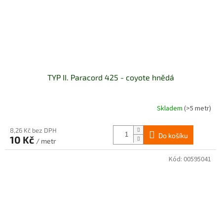
TYP II. Paracord 425 - coyote hnědá
Skladem
(>5 metr)
8,26 Kč bez DPH
Do košíku
10 Kč
/ metr
Kód:
00595041