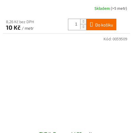
Skladem
(>5 metr)
Průměrné
hodnocení
produktu
8,26 Kč bez DPH
Do košíku
je
10 Kč
/ metr
5,0
z
Kód:
0059509
5
hvězdiček.