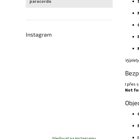
paracordu
Instagram
Výplety
Bezp
I přes 
Not fo
Obje
Sledovat na Instagramu