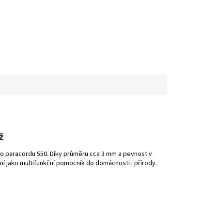
ž
kého paracordu 550. Díky průměru cca 3 mm a pevnost v
ální jako multifunkční pomocník do domácnosti i přírody.