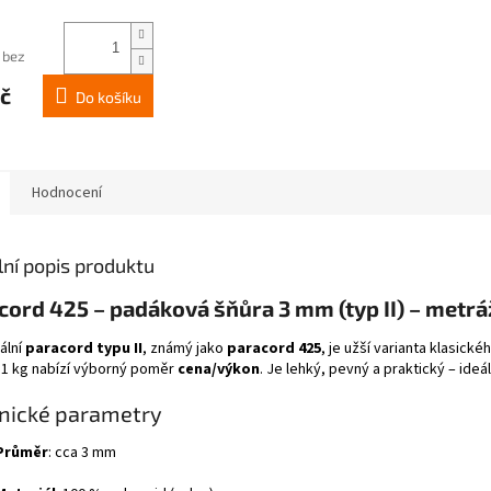
 bez
č
Do košíku
Hodnocení
lní popis produktu
cord 425 – padáková šňůra 3 mm (typ II) – metrá
ální
paracord typu II
, známý jako
paracord 425
, je užší varianta klasic
81 kg nabízí výborný poměr
cena/výkon
. Je lehký, pevný a praktický – ide
nické parametry
Průměr
: cca 3 mm