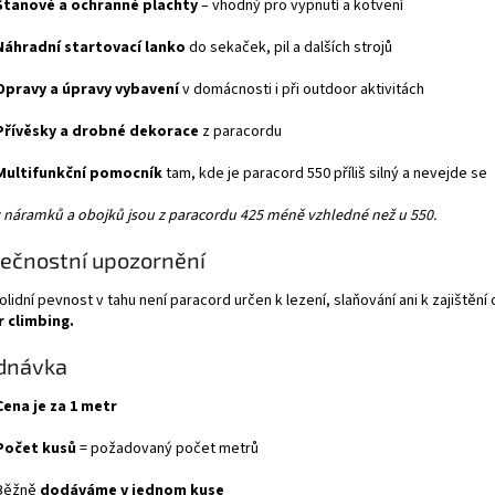
Stanové a ochranné plachty
– vhodný pro vypnutí a kotvení
Náhradní startovací lanko
do sekaček, pil a dalších strojů
Opravy a úpravy vybavení
v domácnosti i při outdoor aktivitách
Přívěsky a drobné dekorace
z paracordu
Multifunkční pomocník
tam, kde je paracord 550 příliš silný a nevejde se
 náramků a obojků jsou z paracordu 425 méně vzhledné než u 550.
ečnostní upozornění
solidní pevnost v tahu není paracord určen k lezení, slaňování ani k zajištění
r climbing.
dnávka
Cena je za 1 metr
Počet kusů
= požadovaný počet metrů
Běžně
dodáváme v jednom kuse