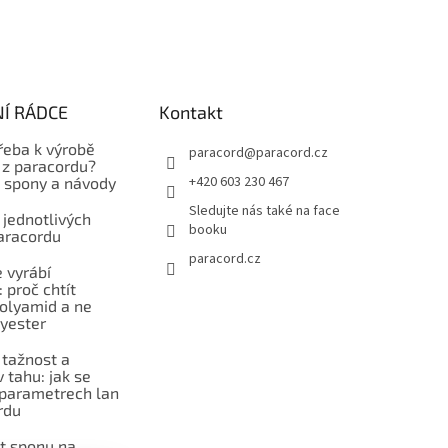
Í RÁDCE
Kontakt
řeba k výrobě
paracord
@
paracord.cz
z paracordu?
+420 603 230 467
, spony a návody
Sledujte nás také na face
 jednotlivých
booku
aracordu
paracord.cz
 vyrábí
 proč chtít
polyamid a ne
lyester
 tažnost a
 tahu: jak se
 parametrech lan
rdu
at sponu na