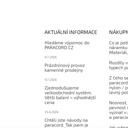
AKTUÁLNÍ INFORMACE
NÁKUPN
Hledáme výpomoc do
Co je pot
PARACORD.CZ
náramku 
Materiál
9.7.2026
Rozdíly v
Prázdninový provoz
typech p
kamenné prodejny
Z čeho se
9.7.2026
paracord:
nylon / 
Zjednodušujeme
levný po
velkoobchodní systém.
Větší balení = výhodnější
cena
Nosnost,
pevnost v
vyznat v
15.6.2026
a paraco
Chtěli jste návody na
paracord. Tak jsem je
Jak vybr