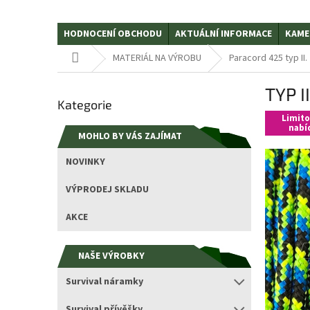
HODNOCENÍ OBCHODU
AKTUÁLNÍ INFORMACE
KAME
Domů
MATERIÁL NA VÝROBU
Paracord 425 typ II.
P
TYP I
Přeskočit
o
Kategorie
kategorie
s
Limit
t
nabí
MOHLO BY VÁS ZAJÍMAT
r
a
NOVINKY
n
n
VÝPRODEJ SKLADU
í
p
AKCE
a
n
NAŠE VÝROBKY
e
l
Survival náramky
Survival přívěšky