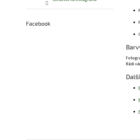
Facebook
Barv
Fotogra
Rádi v
Dalš