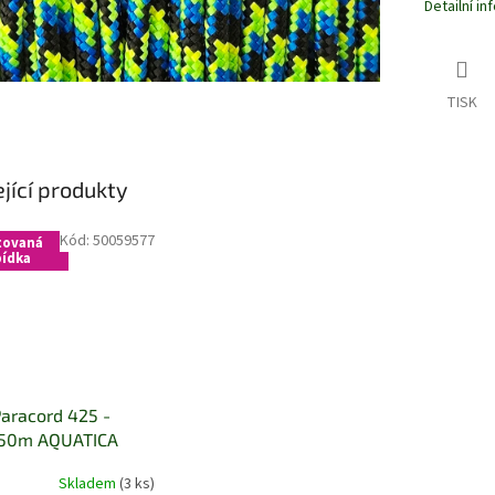
Detailní i
TISK
jící produkty
Kód:
50059577
tovaná
ídka
 Paracord 425 -
 50m AQUATICA
Skladem
(3 ks)