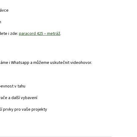
návce
m
dete i zde:
paracord 425 – metráž
.
áme i Whatsapp a můžeme uskutečnit videohovor.
 pevnost v tahu
vače a další vybavení
ší prvky pro vaše projekty