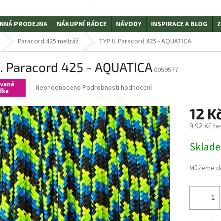
NNÁ PRODEJNA
NÁKUPNÍ RÁDCE
NÁVODY
INSPIRACE A BLOG
Z
Paracord 425 metráž
TYP II. Paracord 425 - AQUATICA
I. Paracord 425 - AQUATICA
0059577
ovaná
Průměrné
Neohodnoceno
Podrobnosti hodnocení
dka
hodnocení
produktu
12 K
je
0,0
9,92 Kč b
z
Měrná
5
Sklad
cena:
hvězdiček.
Můžeme do