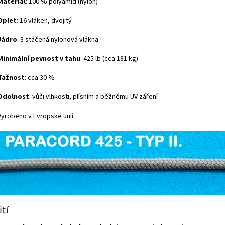
Materiál
: 100 % polyamid (nylon)
Oplet
: 16 vláken, dvojitý
Jádro
: 3 stáčená nylonová vlákna
Minimální pevnost v tahu
: 425 lb (cca 181 kg)
Tažnost
: cca 30 %
Odolnost
: vůči vlhkosti, plísním a běžnému UV záření
Vyrobeno v Evropské unii
tí