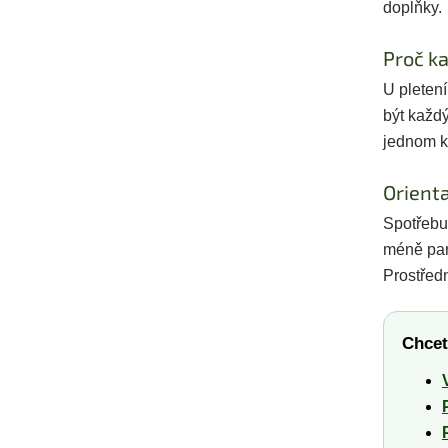
doplňky.
Proč ka
U pletení
být každ
jednom k
Orienta
Spotřebu 
méně para
Prostředn
Chcet