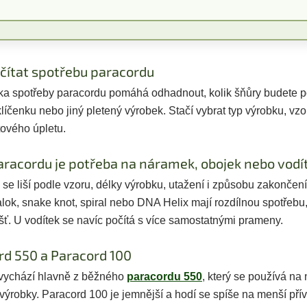
očítat spotřebu paracordu
ka spotřeby paracordu pomáhá odhadnout, kolik šňůry budete p
klíčenku nebo jiný pletený výrobek. Stačí vybrat typ výrobku, vzo
tového úpletu.
aracordu je potřeba na náramek, obojek nebo vodí
se liší podle vzoru, délky výrobku, utažení i způsobu zakončení
alok, snake knot, spiral nebo DNA Helix mají rozdílnou spotřebu
šť. U vodítek se navíc počítá s více samostatnými prameny.
rd 550 a Paracord 100
vychází hlavně z běžného
paracordu 550
, který se používá na 
 výrobky. Paracord 100 je jemnější a hodí se spíše na menší př