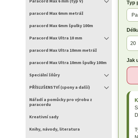
Paracord Max 6 mm (typ V)
Typ 
paracord Max 6mm metráž
paracord Max 6mm špulky 100m
Délk
Paracord Max Ultra 10 mm
paracord Max Ultra 10mm metráž
Jak 
paracord Max Ultra 10mm špulky 100m
Speciální šňůry
PŘÍSLUŠENSTVÍ (spony a další)
Nářadí a pomůcky pro výrobu z
paracordu
S
D
Kreativní sady
Knihy, návody, literatura
T
N