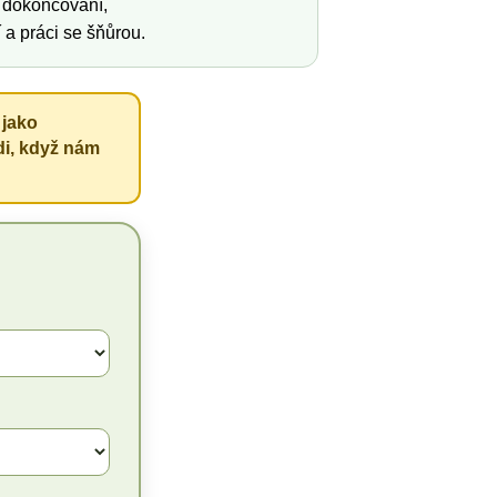
 dokončování,
 a práci se šňůrou.
 jako
di, když nám