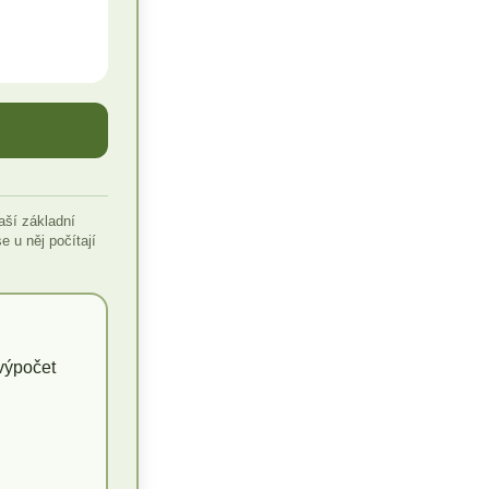
aší základní
 u něj počítají
výpočet