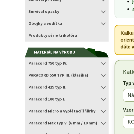
Survival opasky
Obojky a vodítka
Kalku
Produkty série trikolóra
orien
dáte 
MATERIÁL NA VÝROBU
Paracord 750 typ IV.
Kal
PARACORD 550 TYP III. (klasika)
Typ 
Paracord 425 typ II.
Paracord 100 typ I.
Vzor
Paracord Micro a vyplétací šňůrky
Paracord Max typ V. (6 mm / 10 mm)