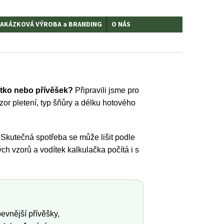
AKÁZKOVÁ VÝROBA a BRANDING
O NÁS
ítko nebo přívěšek?
Připravili jsme pro
zor pletení, typ šňůry a délku hotového
Skutečná spotřeba se může lišit podle
ch vzorů a vodítek kalkulačka počítá i s
pevnější přívěšky,