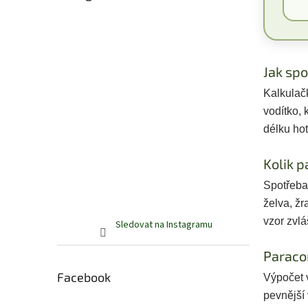
Jak sp
Kalkulač
vodítko, 
délku ho
Kolik p
Spotřeba 
želva, žr
vzor zvlá
Sledovat na Instagramu
Paraco
Facebook
Výpočet 
pevnější