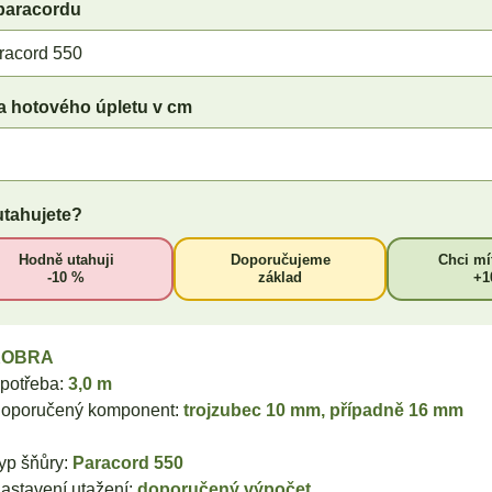
paracordu
a hotového úpletu v cm
utahujete?
Hodně utahuji
Doporučujeme
Chci mí
-10 %
základ
+1
KOBRA
potřeba:
3,0 m
oporučený komponent:
trojzubec 10 mm, případně 16 mm
yp šňůry:
Paracord 550
astavení utažení:
doporučený výpočet