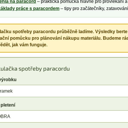
jehla na paracord
– praktická pomůcka hlavně pro provlékání a
základy práce s paracordem
– tipy pro začátečníky, zatavování
lačku spotřeby paracordu průběžně ladíme. Výsledky berte
tační pomůcku pro plánování nákupu materiálu. Budeme rá
vědět, jak vám funguje.
kulačka spotřeby paracordu
výrobku
 pletení