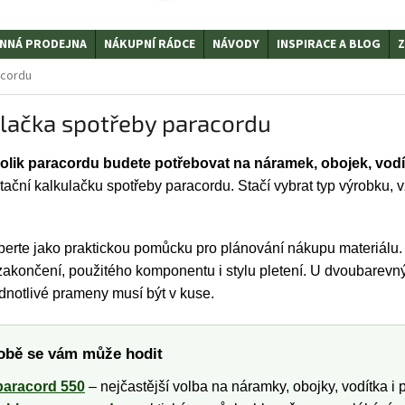
NNÁ PRODEJNA
NÁKUPNÍ RÁDCE
NÁVODY
INSPIRACE A BLOG
Z
acordu
lačka spotřeby paracordu
kolik paracordu budete potřebovat na náramek, obojek, vod
tační kalkulačku spotřeby paracordu. Stačí vybrat typ výrobku, v
berte jako praktickou pomůcku pro plánování nákupu materiálu. 
zakončení, použitého komponentu i stylu pletení. U dvoubarevný
ednotlivé prameny musí být v kuse.
obě se vám může hodit
paracord 550
– nejčastější volba na náramky, obojky, vodítka i 