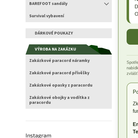
BAREFOOT sandály
D
O
Survival vybavení
DÁRKOVÉ POUKAZY
VÝROBA NA ZAKÁZKU
Zakázkové paracord náramky
Spotře
nabídk
Zakázkové paracord přívěšky
zvlášť
Zakázkové opasky z paracordu
P
Zakázkové obojky a vodítka z
paracordu
Zk
fu
Em
Te
Instagram