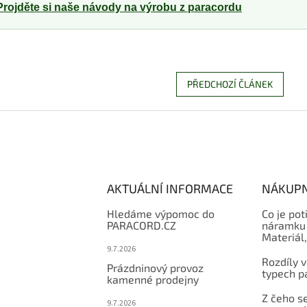
Projděte si naše návody na výrobu z paracordu
PŘEDCHOZÍ ČLÁNEK
AKTUÁLNÍ INFORMACE
NÁKUPN
Hledáme výpomoc do
Co je pot
PARACORD.CZ
náramku 
Materiál
9.7.2026
Rozdíly v
Prázdninový provoz
typech p
kamenné prodejny
Z čeho se
9.7.2026