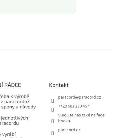
Í RÁDCE
Kontakt
řeba k výrobě
paracord
@
paracord.cz
z paracordu?
+420 603 230 467
, spony a návody
Sledujte nás také na face
 jednotlivých
booku
aracordu
paracord.cz
 vyrábí