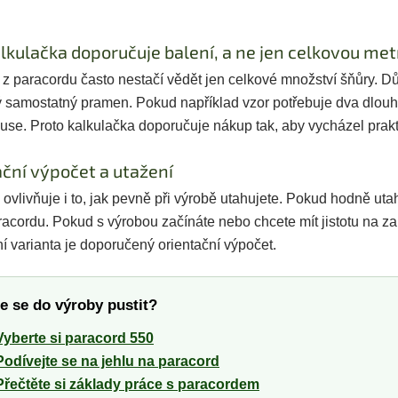
lkulačka doporučuje balení, a ne jen celkovou met
 z paracordu často nestačí vědět jen celkové množství šňůry. Důl
ý samostatný pramen. Pokud například vzor potřebuje dva dlouh
use. Proto kalkulačka doporučuje nákup tak, aby vycházel prakt
ční výpočet a utažení
ovlivňuje i to, jak pevně při výrobě utahujete. Pokud hodně uta
cordu. Pokud s výrobou začínáte nebo chcete mít jistotu na zak
í varianta je doporučený orientační výpočet.
e se do výroby pustit?
Vyberte si paracord 550
Podívejte se na jehlu na paracord
Přečtěte si základy práce s paracordem