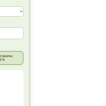
t rezervu
0 %