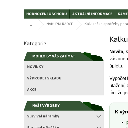
HODNOCENÍ OBCHODU
AKTUÁLNÍ INFORMACE
KAME
Domů
NÁKUPNÍ RÁDCE
Kalkulačka spotřeby par
P
Kalku
Přeskočit
o
Kategorie
kategorie
s
t
Nevíte, 
MOHLO BY VÁS ZAJÍMAT
r
vás orien
a
úpletu.
NOVINKY
n
n
VÝPRODEJ SKLADU
Výpočet 
í
utažení, 
p
AKCE
tím, že j
a
n
NAŠE VÝROBKY
e
K výr
l
Survival náramky
Survival přívěšky