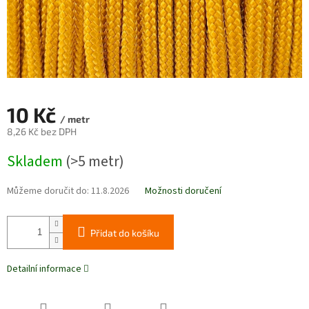
10 Kč
/ metr
8,26 Kč bez DPH
Měrná
Skladem
(>5 metr)
cena:
Můžeme doručit do:
11.8.2026
Možnosti doručení
Přidat do košíku
Detailní informace