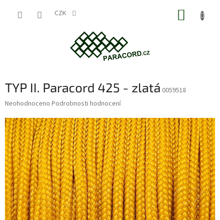
Přejít
NÁKUP
na
CZK
obsah
KOŠÍK
TYP II. Paracord 425 - zlatá
0059518
Průměrné
Neohodnoceno
Podrobnosti hodnocení
hodnocení
produktu
je
0,0
z
5
hvězdiček.