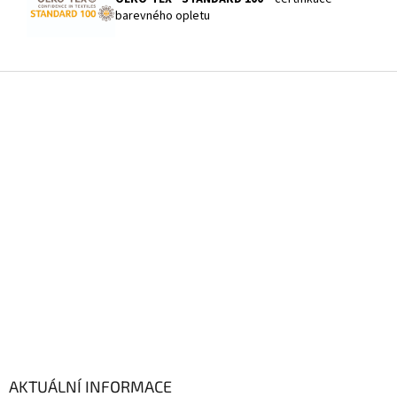
barevného opletu
Z
á
p
a
t
í
AKTUÁLNÍ INFORMACE