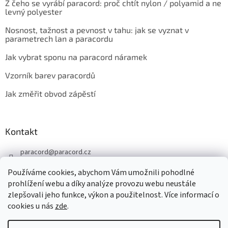
Z čeho se vyrábí paracord: proč chtít nylon / polyamid a ne
levný polyester
Nosnost, tažnost a pevnost v tahu: jak se vyznat v
parametrech lan a paracordu
Jak vybrat sponu na paracord náramek
Vzorník barev paracordů
Jak změřit obvod zápěstí
Kontakt
paracord
@
paracord.cz
+420 603 230 467
Používáme cookies, abychom Vám umožnili pohodlné
Sledujte nás také na facebooku
prohlížení webu a díky analýze provozu webu neustále
zlepšovali jeho funkce, výkon a použitelnost. Více informací o
paracord.cz
cookies u nás
zde
.