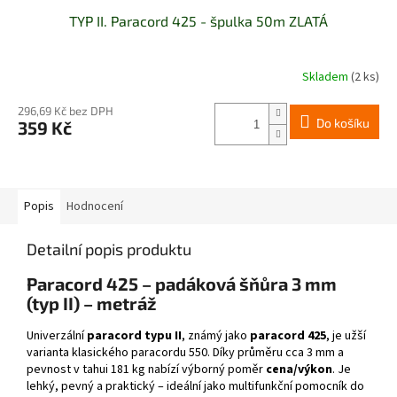
TYP II. Paracord 425 - špulka 50m ZLATÁ
Skladem
(2 ks)
296,69 Kč bez DPH
Do košíku
359 Kč
Popis
Hodnocení
Detailní popis produktu
Paracord 425 – padáková šňůra 3 mm
(typ II) – metráž
Univerzální
paracord typu II
, známý jako
paracord 425
, je užší
varianta klasického paracordu 550. Díky průměru cca 3 mm a
pevnost v tahui 181 kg nabízí výborný poměr
cena/výkon
. Je
lehký, pevný a praktický – ideální jako multifunkční pomocník do