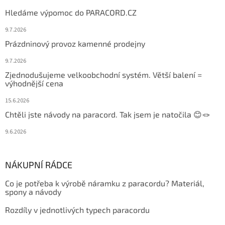
Hledáme výpomoc do PARACORD.CZ
9.7.2026
Prázdninový provoz kamenné prodejny
9.7.2026
Zjednodušujeme velkoobchodní systém. Větší balení =
výhodnější cena
15.6.2026
Chtěli jste návody na paracord. Tak jsem je natočila 😊🪢
9.6.2026
NÁKUPNÍ RÁDCE
Co je potřeba k výrobě náramku z paracordu? Materiál,
spony a návody
Rozdíly v jednotlivých typech paracordu