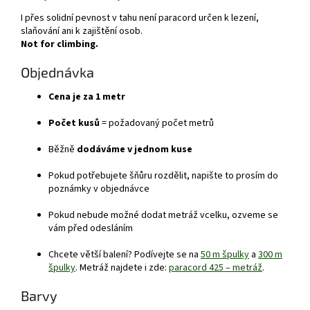
I přes solidní pevnost v tahu není paracord určen k lezení,
slaňování ani k zajištění osob.
Not for climbing.
Objednávka
Cena je za 1 metr
Počet kusů
= požadovaný počet metrů
Běžně
dodáváme v jednom kuse
Pokud potřebujete šňůru rozdělit, napište to prosím do
poznámky v objednávce
Pokud nebude možné dodat metráž vcelku, ozveme se
vám před odesláním
Chcete větší balení? Podívejte se na
50 m špulky
a
300 m
špulky
. Metráž najdete i zde:
paracord 425 – metráž
.
Barvy