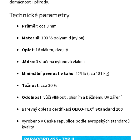
domácnosti i přírody.
Technické parametry
Průměr
: cca 3 mm
Materiál
: 100 % polyamid (nylon)
Oplet
: 16 vláken, dvojitý
Jádro
: 3 stáčená nylonová vlákna
Minimální pevnost v tahu
: 425 lb (cca 181 kg)
Tažnost
: cca 30 %
Odolnost
: vůči vlhkosti, plísním a běžnému UV záření
Barevný oplet s certifikací
OEKO-TEX® Standard 100
Vyrobeno v České republice podle evropských standardů
kvality