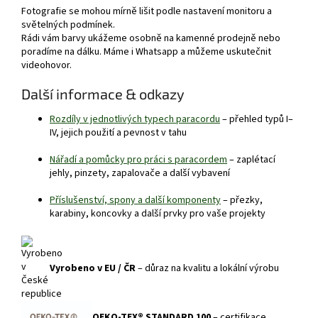
Fotografie se mohou mírně lišit podle nastavení monitoru a
světelných podmínek.
Rádi vám barvy ukážeme osobně na kamenné prodejně nebo
poradíme na dálku. Máme i Whatsapp a můžeme uskutečnit
videohovor.
Další informace & odkazy
Rozdíly v jednotlivých typech paracordu
– přehled typů I–
IV, jejich použití a pevnost v tahu
Nářadí a pomůcky pro práci s paracordem
– zaplétací
jehly, pinzety, zapalovače a další vybavení
Příslušenství, spony a další komponenty
– přezky,
karabiny, koncovky a další prvky pro vaše projekty
Vyrobeno v EU / ČR
– důraz na kvalitu a lokální výrobu
OEKO-TEX® STANDARD 100
– certifikace