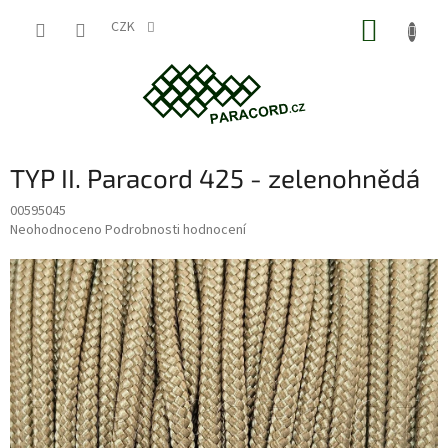
Přejít
NÁKUP
na
CZK
obsah
KOŠÍK
TYP II. Paracord 425 - zelenohnědá
00595045
Průměrné
Neohodnoceno
Podrobnosti hodnocení
hodnocení
produktu
je
0,0
z
5
hvězdiček.