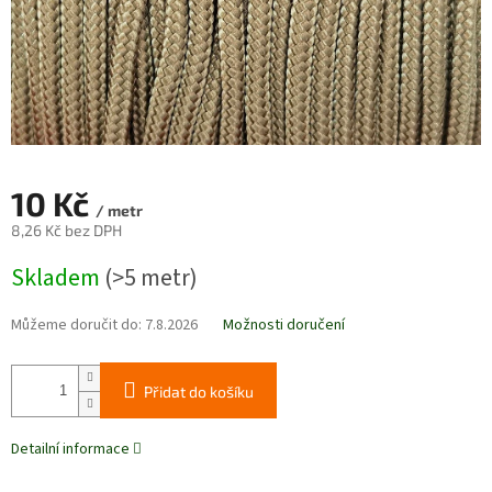
10 Kč
/ metr
8,26 Kč bez DPH
Měrná
Skladem
(>5 metr)
cena:
Můžeme doručit do:
7.8.2026
Možnosti doručení
Přidat do košíku
Detailní informace