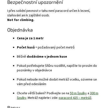
Bezpečnostní upozornění
I přes solidní pevnost v tahu není paracord určen k lezení,
slaňování ani k zajištění osob.
Not for climbing.
Objednávka
Cena je za 1 metr
Počet kusů
= požadovaný počet metrů
Běžně
dodáváme v jednom kuse
Pokud potřebujete šňůru rozdělit, napište to prosím do
poznámky v objednávce
Pokud nebude možné dodat metráž vcelku, ozveme se
vám před odesláním
Chcete větší balení? Podívejte se na
50 m špulky
a
300 m
špulky
. Metráž najdete i zde:
paracord 425 – metráž
.
Barvy