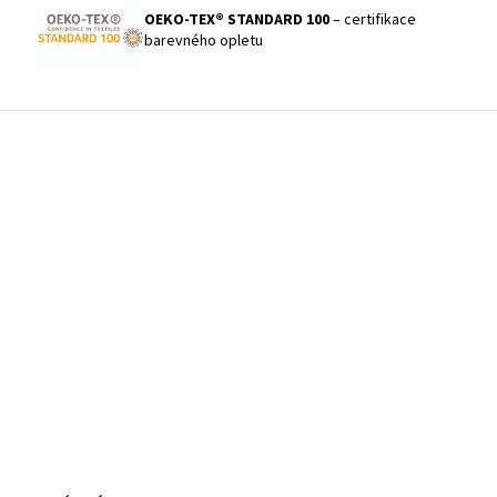
OEKO-TEX® STANDARD 100
– certifikace
barevného opletu
Z
á
p
a
t
í