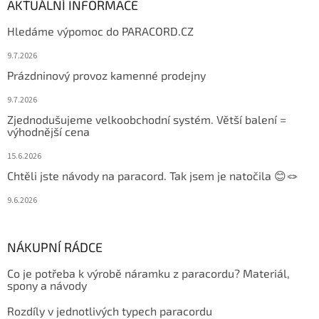
AKTUÁLNÍ INFORMACE
Hledáme výpomoc do PARACORD.CZ
9.7.2026
Prázdninový provoz kamenné prodejny
9.7.2026
Zjednodušujeme velkoobchodní systém. Větší balení =
výhodnější cena
15.6.2026
Chtěli jste návody na paracord. Tak jsem je natočila 😊🪢
9.6.2026
NÁKUPNÍ RÁDCE
Co je potřeba k výrobě náramku z paracordu? Materiál,
spony a návody
Rozdíly v jednotlivých typech paracordu