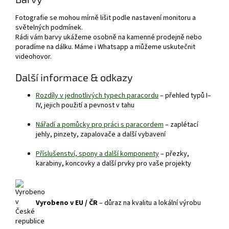
Fotografie se mohou mírně lišit podle nastavení monitoru a
světelných podmínek.
Rádi vám barvy ukážeme osobně na kamenné prodejně nebo
poradíme na dálku. Máme i Whatsapp a můžeme uskutečnit
videohovor.
Další informace & odkazy
Rozdíly v jednotlivých typech paracordu
– přehled typů I–
IV, jejich použití a pevnost v tahu
Nářadí a pomůcky pro práci s paracordem
– zaplétací
jehly, pinzety, zapalovače a další vybavení
Příslušenství, spony a další komponenty
– přezky,
karabiny, koncovky a další prvky pro vaše projekty
Vyrobeno v EU / ČR
– důraz na kvalitu a lokální výrobu