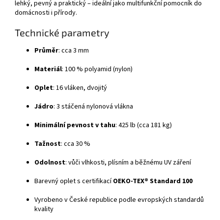
lehký, pevný a praktický – ideální jako multifunkční pomocník do
domácnosti i přírody.
Technické parametry
Průměr
: cca 3 mm
Materiál
: 100 % polyamid (nylon)
Oplet
: 16 vláken, dvojitý
Jádro
: 3 stáčená nylonová vlákna
Minimální pevnost v tahu
: 425 lb (cca 181 kg)
Tažnost
: cca 30 %
Odolnost
: vůči vlhkosti, plísním a běžnému UV záření
Barevný oplet s certifikací
OEKO-TEX® Standard 100
Vyrobeno v České republice podle evropských standardů
kvality