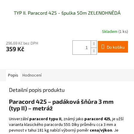
TYP II. Paracord 425 - špulka 50m ZELENOHNĚDÁ
Skladem
(1 ks)
296,69 Kč bez DPH
Do košíku
359 Kč
Popis
Hodnocení
Detailní popis produktu
Paracord 425 – padáková šňůra 3 mm
(typ II) – metráž
Univerzální
paracord typu II
, známý jako
paracord 425
, je užší
varianta klasického paracordu 550. Díky průměru cca 3 mm a
pevnost v tahui 181 kg nabízí výborný poměr
cena/výkon
. Je