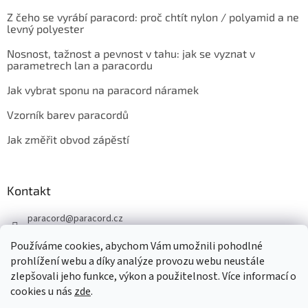
Z čeho se vyrábí paracord: proč chtít nylon / polyamid a ne
levný polyester
Nosnost, tažnost a pevnost v tahu: jak se vyznat v
parametrech lan a paracordu
Jak vybrat sponu na paracord náramek
Vzorník barev paracordů
Jak změřit obvod zápěstí
Kontakt
paracord
@
paracord.cz
+420 603 230 467
Používáme cookies, abychom Vám umožnili pohodlné
Sledujte nás také na facebooku
prohlížení webu a díky analýze provozu webu neustále
zlepšovali jeho funkce, výkon a použitelnost. Více informací o
paracord.cz
cookies u nás
zde
.