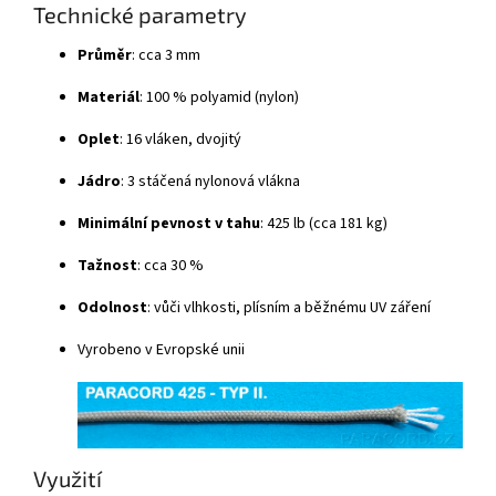
Technické parametry
Průměr
: cca 3 mm
Materiál
: 100 % polyamid (nylon)
Oplet
: 16 vláken, dvojitý
Jádro
: 3 stáčená nylonová vlákna
Minimální pevnost v tahu
: 425 lb (cca 181 kg)
Tažnost
: cca 30 %
Odolnost
: vůči vlhkosti, plísním a běžnému UV záření
Vyrobeno v Evropské unii
Využití