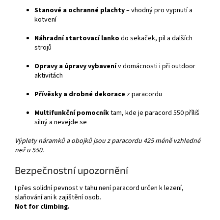
Stanové a ochranné plachty
– vhodný pro vypnutí a
kotvení
Náhradní startovací lanko
do sekaček, pil a dalších
strojů
Opravy a úpravy vybavení
v domácnosti i při outdoor
aktivitách
Přívěsky a drobné dekorace
z paracordu
Multifunkční pomocník
tam, kde je paracord 550 příliš
silný a nevejde se
Výplety náramků a obojků jsou z paracordu 425 méně vzhledné
než u 550.
Bezpečnostní upozornění
I přes solidní pevnost v tahu není paracord určen k lezení,
slaňování ani k zajištění osob.
Not for climbing.