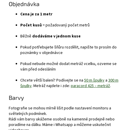
Objednávka
Cena je za 1 metr
Počet kusů
= požadovaný počet metrů
Běžně
dodáváme v jednom kuse
Pokud potřebujete šňůru rozdělit, napište to prosím do
poznámky v objednávce
Pokud nebude možné dodat metráž vcelku, ozveme se
vám před odesláním
Chcete větší balení? Podívejte se na
50 m špulky
a
300 m
špulky
. Metráž najdete i zde:
paracord 425 – metráž
.
Barvy
Fotografie se mohou mírně lišit podle nastavení monitoru a
světelných podmínek.
Rádi vám barvy ukážeme osobně na kamenné prodejně nebo
poradíme na dálku. Máme i Whatsapp a můžeme uskutečnit