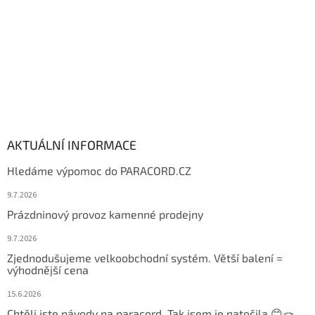
AKTUÁLNÍ INFORMACE
Hledáme výpomoc do PARACORD.CZ
9.7.2026
Prázdninový provoz kamenné prodejny
9.7.2026
Zjednodušujeme velkoobchodní systém. Větší balení =
výhodnější cena
15.6.2026
Chtěli jste návody na paracord. Tak jsem je natočila 😊🪢