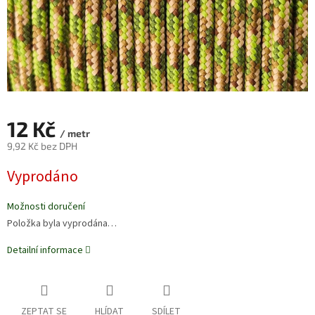
12 Kč
/ metr
9,92 Kč bez DPH
Měrná
Vyprodáno
cena:
Možnosti doručení
Položka byla vyprodána…
Detailní informace
ZEPTAT SE
HLÍDAT
SDÍLET