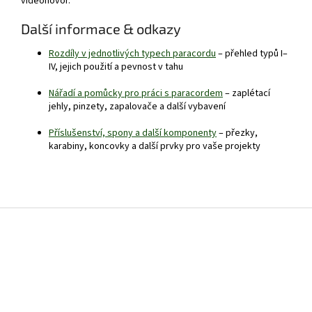
videohovor.
Další informace & odkazy
Rozdíly v jednotlivých typech paracordu
– přehled typů I–
IV, jejich použití a pevnost v tahu
Nářadí a pomůcky pro práci s paracordem
– zaplétací
jehly, pinzety, zapalovače a další vybavení
Příslušenství, spony a další komponenty
– přezky,
karabiny, koncovky a další prvky pro vaše projekty
Z
á
p
a
t
í