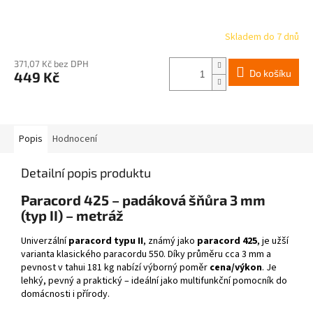
Skladem do 7 dnů
371,07 Kč bez DPH
Do košíku
449 Kč
Popis
Hodnocení
Detailní popis produktu
Paracord 425 – padáková šňůra 3 mm
(typ II) – metráž
Univerzální
paracord typu II
, známý jako
paracord 425
, je užší
varianta klasického paracordu 550. Díky průměru cca 3 mm a
pevnost v tahui 181 kg nabízí výborný poměr
cena/výkon
. Je
lehký, pevný a praktický – ideální jako multifunkční pomocník do
domácnosti i přírody.