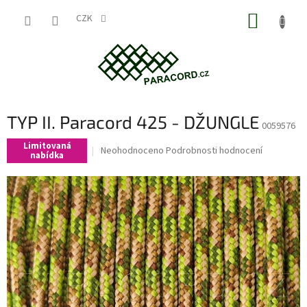
Přejít
NÁKUP
na
CZK
obsah
KOŠÍK
TYP II. Paracord 425 - DŽUNGLE
0059576
Limitovaná
Průměrné
Neohodnoceno
Podrobnosti hodnocení
nabídka
hodnocení
produktu
je
0,0
z
5
hvězdiček.