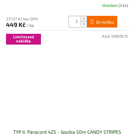
Skladem
(3 ks)
371,07 Kč bez DPH
Do košíku
449 Kč
/ ks
Kód:
50059575
Limitovaná
nabídka
TYP II. Paracord 425 - špulka 50m CANDY STRIPES