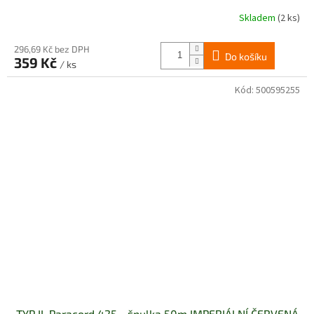
Skladem
(2 ks)
296,69 Kč bez DPH
Do košíku
359 Kč
/ ks
Kód:
500595255
TYP II. Paracord 425 - špulka 50m IMPERIÁLNÍ ČERVENÁ