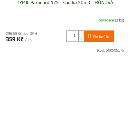
TYP II. Paracord 425 - špulka 50m CITRÓNOVÁ
Skladem
(2 ks)
296,69 Kč bez DPH
Do košíku
359 Kč
/ ks
Kód:
500595175