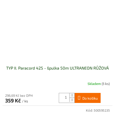
TYP II. Paracord 425 - špulka 50m ULTRANEON RŮŽOVÁ
Skladem
(5 ks)
296,69 Kč bez DPH
Do košíku
359 Kč
/ ks
Kód:
500595235