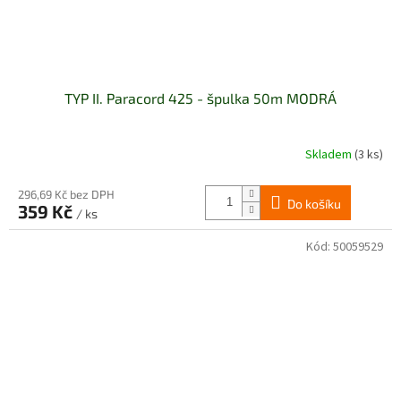
TYP II. Paracord 425 - špulka 50m MODRÁ
Skladem
(3 ks)
Průměrné
hodnocení
produktu
296,69 Kč bez DPH
Do košíku
je
359 Kč
/ ks
5,0
z
Kód:
50059529
5
hvězdiček.