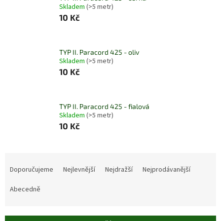
Skladem
(>5 metr)
10 Kč
TYP II. Paracord 425 - oliv
Skladem
(>5 metr)
10 Kč
TYP II. Paracord 425 - fialová
Skladem
(>5 metr)
10 Kč
Ř
a
Doporučujeme
Nejlevnější
Nejdražší
Nejprodávanější
z
e
Abecedně
n
í