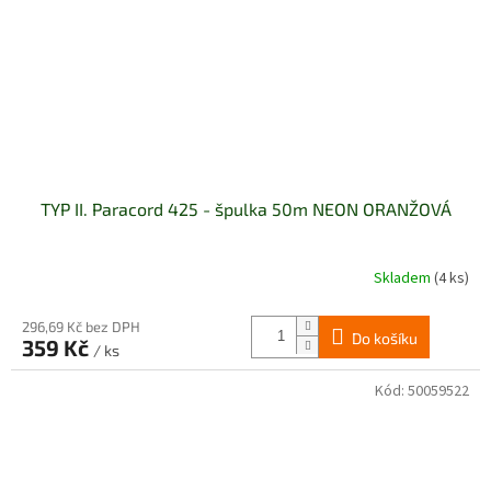
TYP II. Paracord 425 - špulka 50m NEON ORANŽOVÁ
Skladem
(4 ks)
296,69 Kč bez DPH
Do košíku
359 Kč
/ ks
Kód:
50059522