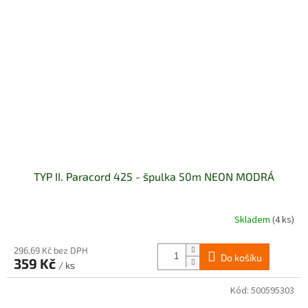
TYP II. Paracord 425 - špulka 50m NEON MODRÁ
Skladem
(4 ks)
296,69 Kč bez DPH
Do košíku
359 Kč
/ ks
Kód:
500595303