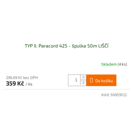
TYP II. Paracord 425 - špulka 50m LIŠČÍ
Skladem
(4 ks)
296,69 Kč bez DPH
Do košíku
359 Kč
/ ks
Kód:
50059521