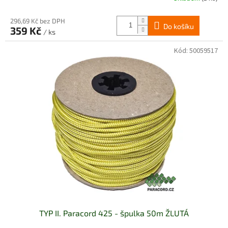
296,69 Kč bez DPH
Do košíku
359 Kč
/ ks
Kód:
50059517
TYP II. Paracord 425 - špulka 50m ŽLUTÁ