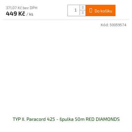
371,07 Kč bez DPH
Do košíku
449 Kč
/ ks
Kód:
50059574
TYP II. Paracord 425 - špulka 50m RED DIAMONDS