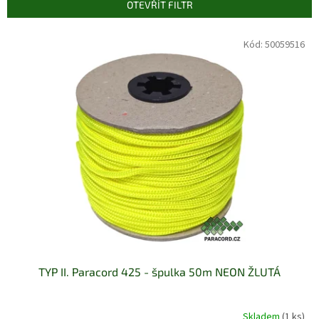
p
OTEVŘÍT FILTR
r
o
V
Kód:
50059516
d
ý
u
p
k
i
t
s
ů
p
r
o
d
u
k
t
ů
TYP II. Paracord 425 - špulka 50m NEON ŽLUTÁ
Skladem
(1 ks)