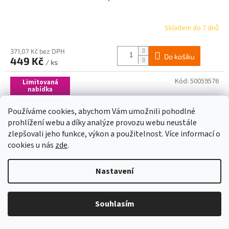
Skladem do 7 dnů
371,07 Kč bez DPH
Do košíku
449 Kč
/ ks
Kód:
50059576
Limitovaná
nabídka
Používáme cookies, abychom Vám umožnili pohodlné
prohlížení webu a díky analýze provozu webu neustále
zlepšovali jeho funkce, výkon a použitelnost. Více informací o
cookies u nás
zde
.
Nastavení
Souhlasím