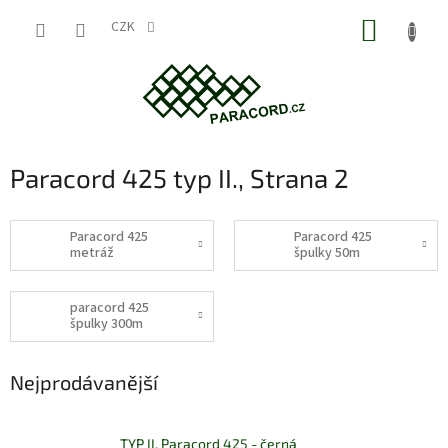
Přejít
NÁKUP
na
CZK
obsah
KOŠÍK
Paracord 425 typ II.
, Strana 2
Paracord 425
Paracord 425
metráž
špulky 50m
paracord 425
špulky 300m
Nejprodávanější
TYP II. Paracord 425 - černá