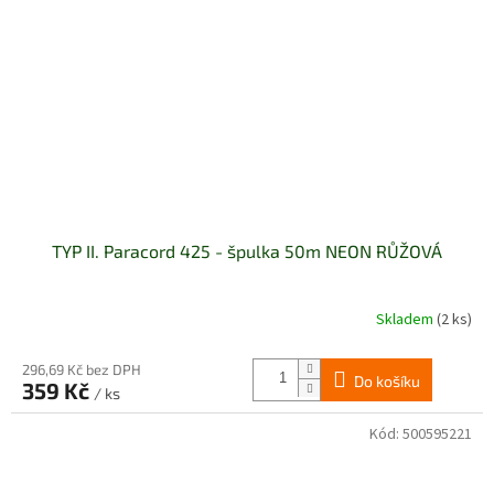
TYP II. Paracord 425 - špulka 50m NEON RŮŽOVÁ
Skladem
(2 ks)
296,69 Kč bez DPH
Do košíku
359 Kč
/ ks
Kód:
500595221