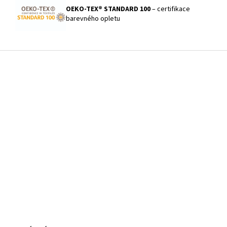
OEKO-TEX® STANDARD 100
– certifikace
barevného opletu
Z
á
p
a
t
í