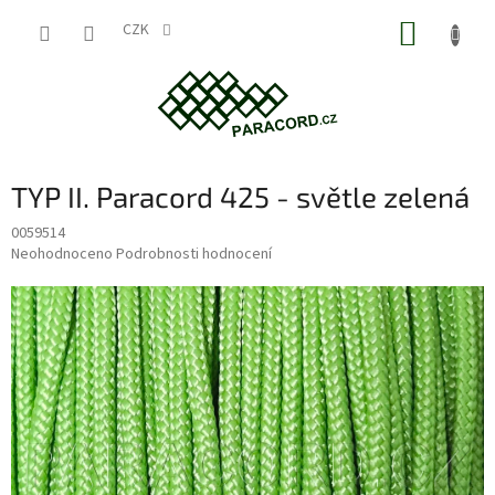
Přejít
NÁKUP
na
CZK
obsah
KOŠÍK
TYP II. Paracord 425 - světle zelená
0059514
Průměrné
Neohodnoceno
Podrobnosti hodnocení
hodnocení
produktu
je
0,0
z
5
hvězdiček.