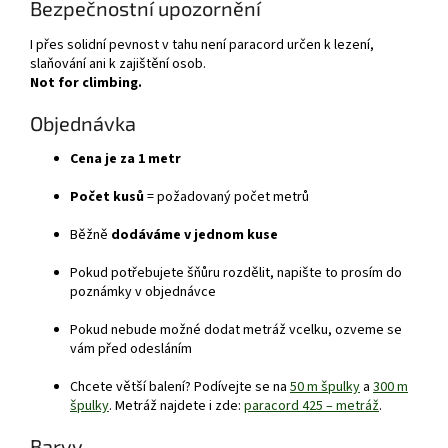
Bezpečnostní upozornění
I přes solidní pevnost v tahu není paracord určen k lezení,
slaňování ani k zajištění osob.
Not for climbing.
Objednávka
Cena je za 1 metr
Počet kusů
= požadovaný počet metrů
Běžně
dodáváme v jednom kuse
Pokud potřebujete šňůru rozdělit, napište to prosím do
poznámky v objednávce
Pokud nebude možné dodat metráž vcelku, ozveme se
vám před odesláním
Chcete větší balení? Podívejte se na
50 m špulky
a
300 m
špulky
. Metráž najdete i zde:
paracord 425 – metráž
.
Barvy