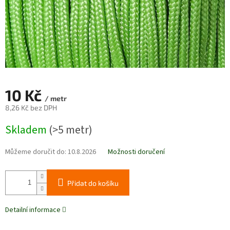
10 Kč
/ metr
8,26 Kč bez DPH
Měrná
Skladem
(>5 metr)
cena:
Můžeme doručit do:
10.8.2026
Možnosti doručení
Přidat do košíku
Detailní informace