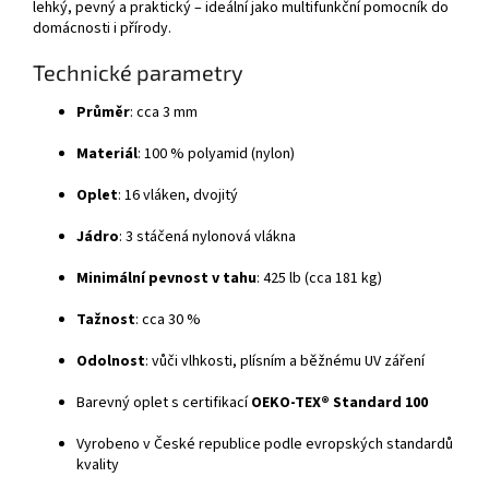
lehký, pevný a praktický – ideální jako multifunkční pomocník do
domácnosti i přírody.
Technické parametry
Průměr
: cca 3 mm
Materiál
: 100 % polyamid (nylon)
Oplet
: 16 vláken, dvojitý
Jádro
: 3 stáčená nylonová vlákna
Minimální pevnost v tahu
: 425 lb (cca 181 kg)
Tažnost
: cca 30 %
Odolnost
: vůči vlhkosti, plísním a běžnému UV záření
Barevný oplet s certifikací
OEKO-TEX® Standard 100
Vyrobeno v České republice podle evropských standardů
kvality