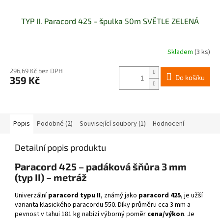
TYP II. Paracord 425 - špulka 50m SVĚTLE ZELENÁ
Skladem
(3 ks)
296,69 Kč bez DPH
Do košíku
359 Kč
Popis
Podobné (2)
Související soubory (1)
Hodnocení
Detailní popis produktu
Paracord 425 – padáková šňůra 3 mm
(typ II) – metráž
Univerzální
paracord typu II
, známý jako
paracord 425
, je užší
varianta klasického paracordu 550. Díky průměru cca 3 mm a
pevnost v tahui 181 kg nabízí výborný poměr
cena/výkon
. Je