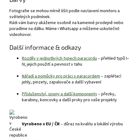
Fotografie se mohou mírně lišit podle nastavení monitoru a
světelných podmínek.
Rádi vám barvy ukážeme osobně na kamenné prodejně nebo
poradíme na dálku. Máme i Whatsapp a můžeme uskutečnit
videohovor.
Další informace & odkazy
Rozdíly v jednotlivých typech paracordu
– přehled typů I–
IV, jejich použití a pevnost v tahu
Nářadí a pomůcky pro práci s paracordem
– zaplétací
jehly, pinzety, zapalovače a další vybavení
Příslušenství, spony a další komponenty
– přezky,
karabiny, koncovky a další prvky pro vaše projekty
Vyrobeno v EU / ČR
– důraz na kvalitu a lokální výrobu