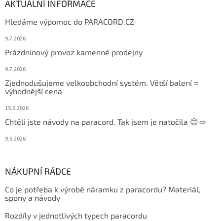
AKTUÁLNÍ INFORMACE
Hledáme výpomoc do PARACORD.CZ
9.7.2026
Prázdninový provoz kamenné prodejny
9.7.2026
Zjednodušujeme velkoobchodní systém. Větší balení =
výhodnější cena
15.6.2026
Chtěli jste návody na paracord. Tak jsem je natočila 😊🪢
9.6.2026
NÁKUPNÍ RÁDCE
Co je potřeba k výrobě náramku z paracordu? Materiál,
spony a návody
Rozdíly v jednotlivých typech paracordu