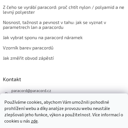
Z čeho se vyrábí paracord: proč chtít nylon / polyamid a ne
levný polyester
Nosnost, tažnost a pevnost v tahu: jak se vyznat v
parametrech lan a paracordu
Jak vybrat sponu na paracord náramek
Vzorník barev paracordů
Jak změřit obvod zápěstí
Kontakt
paracord
@
paracord.cz
+420 603 230 467
Používáme cookies, abychom Vám umožnili pohodlné
Sledujte nás také na facebooku
prohlížení webu a díky analýze provozu webu neustále
zlepšovali jeho funkce, výkon a použitelnost. Více informací o
paracord.cz
cookies u nás
zde
.