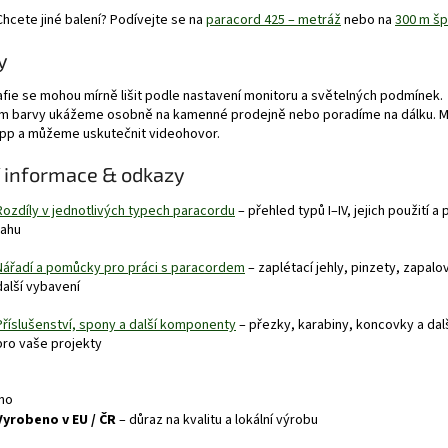
Chcete jiné balení? Podívejte se na
paracord 425 – metráž
nebo na
300 m šp
y
fie se mohou mírně lišit podle nastavení monitoru a světelných podmínek.
ám barvy ukážeme osobně na kamenné prodejně nebo poradíme na dálku. 
pp a můžeme uskutečnit videohovor.
í informace & odkazy
Rozdíly v jednotlivých typech paracordu
– přehled typů I–IV, jejich použití a
tahu
Nářadí a pomůcky pro práci s paracordem
– zaplétací jehly, pinzety, zapalo
další vybavení
Příslušenství, spony a další komponenty
– přezky, karabiny, koncovky a dal
pro vaše projekty
Vyrobeno v EU / ČR
– důraz na kvalitu a lokální výrobu