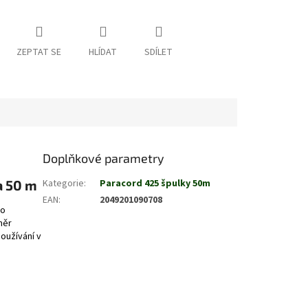
ZEPTAT SE
HLÍDAT
SDÍLET
Doplňkové parametry
a 50 m
Kategorie
:
Paracord 425 špulky 50m
EAN
:
2049201090708
ho
měr
používání v