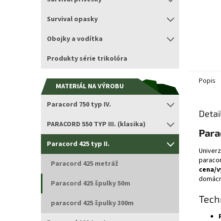
Survival opasky
Obojky a vodítka
Produkty série trikolóra
Popis
MATERIÁL NA VÝROBU
Paracord 750 typ IV.
Detai
PARACORD 550 TYP III. (klasika)
Para
Paracord 425 typ II.
Univerz
paracor
Paracord 425 metráž
cena/v
domácno
Paracord 425 špulky 50m
Tech
paracord 425 špulky 300m