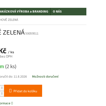
AKÁZKOVÁ VÝROBA a BRANDING
O NÁS
ECHOVĚ ZELENÁ
VĚ ZELENÁ
50059511
 Kč
/ ks
 bez DPH
em
(2 ks)
ručit do:
11.8.2026
Možnosti doručení
Přidat do košíku
nformace