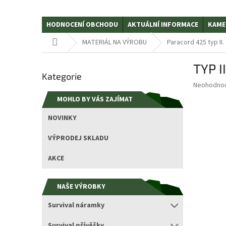
HODNOCENÍ OBCHODU
AKTUÁLNÍ INFORMACE
KAME
Domů
MATERIÁL NA VÝROBU
Paracord 425 typ II.
P
TYP I
Přeskočit
o
Kategorie
kategorie
s
Průměrné
Neohodno
t
hodnocení
MOHLO BY VÁS ZAJÍMAT
r
produktu
a
je
NOVINKY
0,0
n
z
n
VÝPRODEJ SKLADU
5
í
hvězdiček.
p
AKCE
a
n
NAŠE VÝROBKY
e
l
Survival náramky
Survival přívěšky