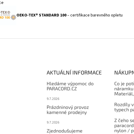
OEKO-TEX® STANDARD 100
– certifikace barevného opletu
AKTUÁLNÍ INFORMACE
NÁKUPN
Hledáme výpomoc do
Co je pot
PARACORD.CZ
náramku 
Materiál
9.7.2026
Rozdíly v
Prázdninový provoz
typech p
kamenné prodejny
Z čeho se
9.7.2026
paracord:
nylon / 
Zjednodušujeme