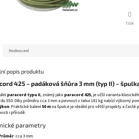
TISK
Hodnocení
lní popis produktu
cord 425 – padáková šňůra 3 mm (typ II) – špulk
ální
paracord typu II
, známý jako
paracord 425
, je užší varianta klasické
du 550. Díky průměru cca 3 mm a pevnost v tahui 181 kg nabízí výborný po
ýkon
. Praktické balení
50 m
na špulce je ideální pro větší projekty a časté 
sti i přírodě.
nické parametry
Průměr
: cca 3 mm