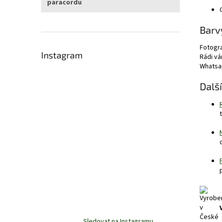
paracordu
Barv
Fotogra
Instagram
Rádi v
Whatsa
Dalš
Sledovat na Instagramu