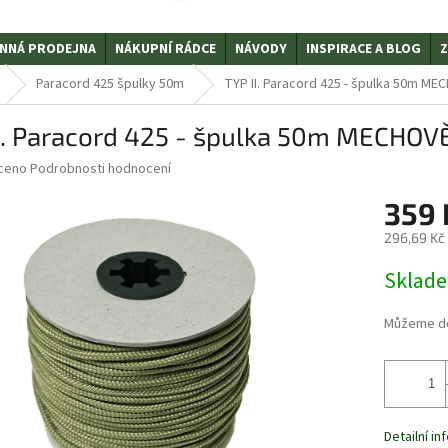
NNÁ PRODEJNA
NÁKUPNÍ RÁDCE
NÁVODY
INSPIRACE A BLOG
Z
Paracord 425 špulky 50m
TYP II. Paracord 425 - špulka 50m M
I. Paracord 425 - špulka 50m MECHO
ceno
Podrobnosti hodnocení
359
296,69 Kč
Měrná
Sklad
cena:
Můžeme do
Detailní i