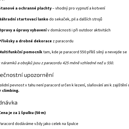
Stanové a ochranné plachty
– vhodný pro vypnutí a kotvení
Náhradní startovací lanko
do sekaček, pil a dalších strojů
Opravy a úpravy vybavení
v domácnosti i při outdoor aktivitách
Přívěsky a drobné dekorace
z paracordu
Multifunkční pomocník
tam, kde je paracord 550 příliš silný a nevejde se
 náramků a obojků jsou z paracordu 425 méně vzhledné než u 550.
ečnostní upozornění
solidní pevnost v tahu není paracord určen k lezení, slaňování ani k zajištění
r climbing.
dnávka
Cena je za 1 špulku (50 m)
Paracord dodáváme vždy jako celek na špulce