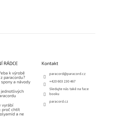
Í RÁDCE
Kontakt
řeba k výrobě
paracord
@
paracord.cz
z paracordu?
+420 603 230 467
, spony a návody
Sledujte nás také na face
 jednotlivých
booku
aracordu
paracord.cz
 vyrábí
 proč chtít
polyamid a ne