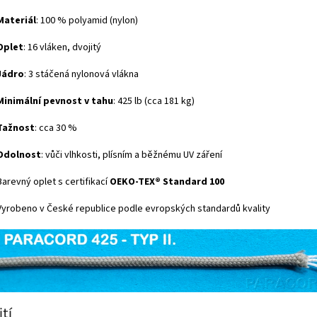
Materiál
: 100 % polyamid (nylon)
Oplet
: 16 vláken, dvojitý
Jádro
: 3 stáčená nylonová vlákna
Minimální pevnost v tahu
: 425 lb (cca 181 kg)
Tažnost
: cca 30 %
Odolnost
: vůči vlhkosti, plísním a běžnému UV záření
Barevný oplet s certifikací
OEKO-TEX® Standard 100
Vyrobeno v České republice podle evropských standardů kvality
tí