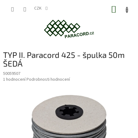
Přejít
NÁKUP
na
CZK
obsah
KOŠÍK
TYP II. Paracord 425 - špulka 50m
ŠEDÁ
50059507
Průměrné
1 hodnocení
Podrobnosti hodnocení
hodnocení
produktu
je
5,0
z
5
hvězdiček.