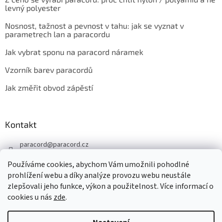
levný polyester
Nosnost, tažnost a pevnost v tahu: jak se vyznat v
parametrech lan a paracordu
Jak vybrat sponu na paracord náramek
Vzorník barev paracordů
Jak změřit obvod zápěstí
Kontakt
paracord
@
paracord.cz
+420 603 230 467
Používáme cookies, abychom Vám umožnili pohodlné
Sledujte nás také na facebooku
prohlížení webu a díky analýze provozu webu neustále
zlepšovali jeho funkce, výkon a použitelnost. Více informací o
paracord.cz
cookies u nás
zde
.