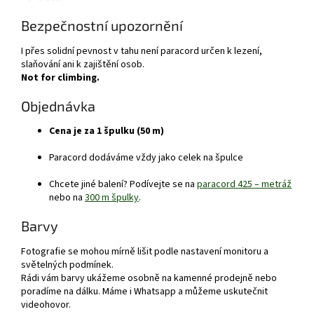
Bezpečnostní upozornění
I přes solidní pevnost v tahu není paracord určen k lezení,
slaňování ani k zajištění osob.
Not for climbing.
Objednávka
Cena je za 1 špulku (50 m)
Paracord dodáváme vždy jako celek na špulce
Chcete jiné balení? Podívejte se na
paracord 425 – metráž
nebo na
300 m špulky
.
Barvy
Fotografie se mohou mírně lišit podle nastavení monitoru a
světelných podmínek.
Rádi vám barvy ukážeme osobně na kamenné prodejně nebo
poradíme na dálku. Máme i Whatsapp a můžeme uskutečnit
videohovor.