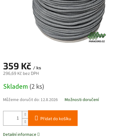
359 Kč
/ ks
296,69 Kč bez DPH
Měrná
Skladem
(2 ks)
cena:
Můžeme doručit do:
12.8.2026
Možnosti doručení
Přidat do košíku
Detailní informace