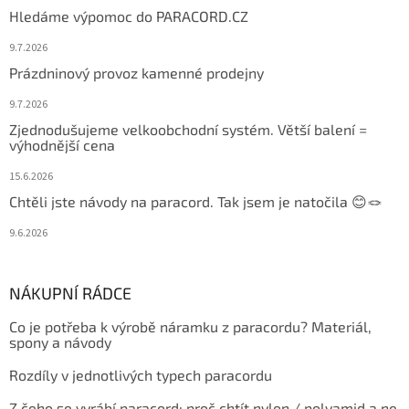
Hledáme výpomoc do PARACORD.CZ
9.7.2026
Prázdninový provoz kamenné prodejny
9.7.2026
Zjednodušujeme velkoobchodní systém. Větší balení =
výhodnější cena
15.6.2026
Chtěli jste návody na paracord. Tak jsem je natočila 😊🪢
9.6.2026
NÁKUPNÍ RÁDCE
Co je potřeba k výrobě náramku z paracordu? Materiál,
spony a návody
Rozdíly v jednotlivých typech paracordu
Z čeho se vyrábí paracord: proč chtít nylon / polyamid a ne