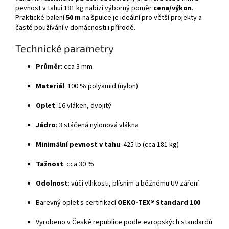
pevnost v tahui 181 kg nabízí výborný poměr
cena/výkon
.
Praktické balení
50 m
na špulce je ideální pro větší projekty a
časté používání v domácnosti i přírodě.
Technické parametry
Průměr
: cca 3 mm
Materiál
: 100 % polyamid (nylon)
Oplet
: 16 vláken, dvojitý
Jádro
: 3 stáčená nylonová vlákna
Minimální pevnost v tahu
: 425 lb (cca 181 kg)
Tažnost
: cca 30 %
Odolnost
: vůči vlhkosti, plísním a běžnému UV záření
Barevný oplet s certifikací
OEKO-TEX® Standard 100
Vyrobeno v České republice podle evropských standardů