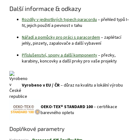
Další informace & odkazy
Rozdíly v jednotlivých typech paracordu
– přehled typů I–
IV, jejich použití a pevnost v tahu
Nářadí a pomůcky pro práci s paracordem
– zaplétací
jehly, pinzety, zapalovače a další vybavení
Příslušenství, spony a další komponenty
– přezky,
karabiny, koncovky a další prvky pro vaše projekty
Vyrobeno v EU / ČR
– důraz na kvalitu a lokální výrobu
OEKO-TEX® STANDARD 100
– certifikace
barevného opletu
Doplňkové parametry