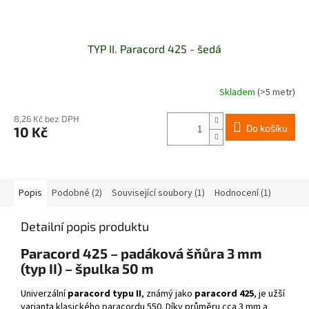
TYP II. Paracord 425 - šedá
Skladem
(>5 metr)
8,26 Kč bez DPH
Do košíku
10 Kč
Popis
Podobné (2)
Související soubory (1)
Hodnocení (1)
Detailní popis produktu
Paracord 425 – padáková šňůra 3 mm
(typ II) – špulka 50 m
Univerzální
paracord typu II
, známý jako
paracord 425
, je užší
varianta klasického paracordu 550. Díky průměru cca 3 mm a