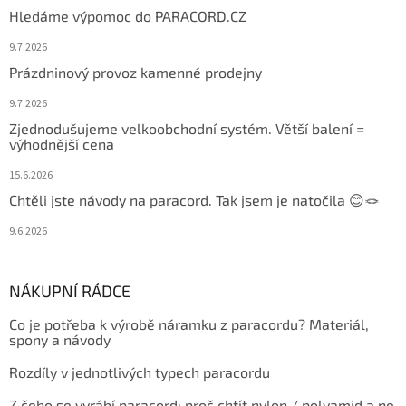
Hledáme výpomoc do PARACORD.CZ
9.7.2026
Prázdninový provoz kamenné prodejny
9.7.2026
Zjednodušujeme velkoobchodní systém. Větší balení =
výhodnější cena
15.6.2026
Chtěli jste návody na paracord. Tak jsem je natočila 😊🪢
9.6.2026
NÁKUPNÍ RÁDCE
Co je potřeba k výrobě náramku z paracordu? Materiál,
spony a návody
Rozdíly v jednotlivých typech paracordu
Z čeho se vyrábí paracord: proč chtít nylon / polyamid a ne