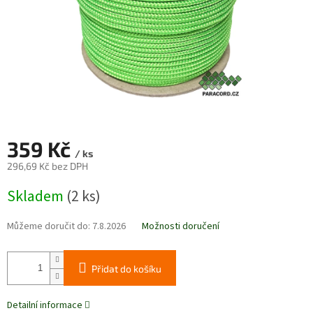
359 Kč
/ ks
296,69 Kč bez DPH
Měrná
Skladem
(2 ks)
cena:
Můžeme doručit do:
7.8.2026
Možnosti doručení
Přidat do košíku
Detailní informace