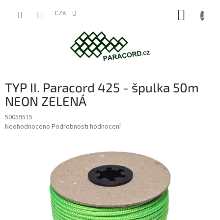
Přejít
NÁKUP
na
CZK
obsah
KOŠÍK
TYP II. Paracord 425 - špulka 50m
NEON ZELENÁ
50059515
Průměrné
Neohodnoceno
Podrobnosti hodnocení
hodnocení
produktu
je
0,0
z
5
hvězdiček.