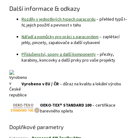
Další informace & odkazy
Rozdíly v jednotlivých typech paracordu
– přehled typů I–
IV, jejich použití a pevnost v tahu
Nářadí a pomůcky pro práci s paracordem
– zaplétací
jehly, pinzety, zapalovače a další vybavení
Příslušenství, spony a další komponenty
– přezky,
karabiny, koncovky a další prvky pro vaše projekty
Vyrobeno v EU / ČR
– důraz na kvalitu a lokální výrobu
OEKO-TEX® STANDARD 100
– certifikace
barevného opletu
Doplňkové parametry