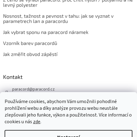
levný polyester
Nosnost, tažnost a pevnost v tahu: jak se vyznat v
parametrech lan a paracordu
Jak vybrat sponu na paracord náramek
Vzorník barev paracordů
Jak změřit obvod zápěstí
Kontakt
paracord
@
paracord.cz
+420 603 230 467
Používáme cookies, abychom Vám umožnili pohodlné
Sledujte nás také na facebooku
prohlížení webu a díky analýze provozu webu neustále
zlepšovali jeho funkce, výkon a použitelnost. Více informací o
paracord.cz
cookies u nás
zde
.