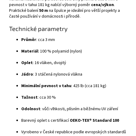
pevnost v tahui 181 kg nabízí výborný poměr
cena/výkon
.
Praktické balení
50 m
na špulce je ideální pro větší projekty a
časté používání v domácnosti i přírodě.
Technické parametry
Průměr
: cca 3 mm
Materiál
: 100 % polyamid (nylon)
Oplet
: 16 vláken, dvojitý
Jádro
: 3 stáčená nylonová vlákna
Minimální pevnost v tahu
: 425 lb (cca 181 kg)
Tažnost
: cca 30 %
Odolnost
: vůči vlhkosti, plísním a běžnému UV záření
Barevný oplet s certifikací
OEKO-TEX® Standard 100
Vyrobeno v České republice podle evropských standardů