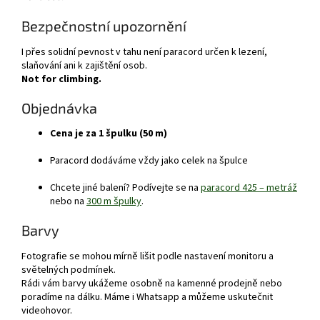
Bezpečnostní upozornění
I přes solidní pevnost v tahu není paracord určen k lezení,
slaňování ani k zajištění osob.
Not for climbing.
Objednávka
Cena je za 1 špulku (50 m)
Paracord dodáváme vždy jako celek na špulce
Chcete jiné balení? Podívejte se na
paracord 425 – metráž
nebo na
300 m špulky
.
Barvy
Fotografie se mohou mírně lišit podle nastavení monitoru a
světelných podmínek.
Rádi vám barvy ukážeme osobně na kamenné prodejně nebo
poradíme na dálku. Máme i Whatsapp a můžeme uskutečnit
videohovor.