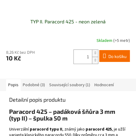
TYP II. Paracord 425 - neon zelená
Skladem
(>5 metr)
8,26 Kč bez DPH
Do košíku
10 Kč
Popis
Podobné (3)
Související soubory (1)
Hodnocení
Detailní popis produktu
Paracord 425 – padáková šňůra 3 mm
(typ II) – špulka 50 m
Univerzální
paracord typu II
, známý jako
paracord 425
, je užší
varianta klasického paracordu 550. Díky průměru cca 3 mm a