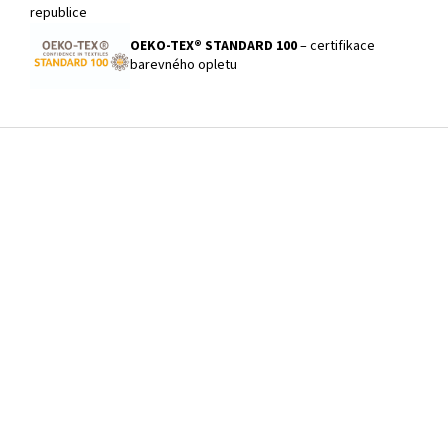
OEKO-TEX® STANDARD 100
– certifikace
barevného opletu
Z
á
p
a
t
í