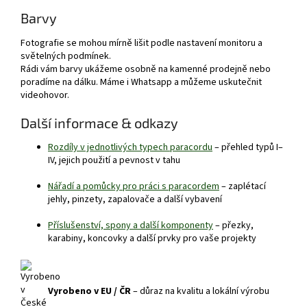
Barvy
Fotografie se mohou mírně lišit podle nastavení monitoru a
světelných podmínek.
Rádi vám barvy ukážeme osobně na kamenné prodejně nebo
poradíme na dálku. Máme i Whatsapp a můžeme uskutečnit
videohovor.
Další informace & odkazy
Rozdíly v jednotlivých typech paracordu
– přehled typů I–
IV, jejich použití a pevnost v tahu
Nářadí a pomůcky pro práci s paracordem
– zaplétací
jehly, pinzety, zapalovače a další vybavení
Příslušenství, spony a další komponenty
– přezky,
karabiny, koncovky a další prvky pro vaše projekty
Vyrobeno v EU / ČR
– důraz na kvalitu a lokální výrobu