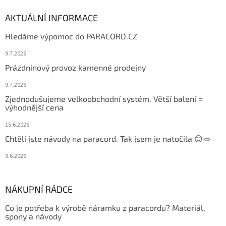
AKTUÁLNÍ INFORMACE
Hledáme výpomoc do PARACORD.CZ
9.7.2026
Prázdninový provoz kamenné prodejny
9.7.2026
Zjednodušujeme velkoobchodní systém. Větší balení =
výhodnější cena
15.6.2026
Chtěli jste návody na paracord. Tak jsem je natočila 😊🪢
9.6.2026
NÁKUPNÍ RÁDCE
Co je potřeba k výrobě náramku z paracordu? Materiál,
spony a návody