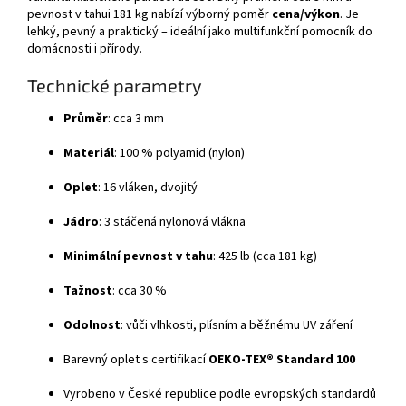
pevnost v tahui 181 kg nabízí výborný poměr
cena/výkon
. Je
lehký, pevný a praktický – ideální jako multifunkční pomocník do
domácnosti i přírody.
Technické parametry
Průměr
: cca 3 mm
Materiál
: 100 % polyamid (nylon)
Oplet
: 16 vláken, dvojitý
Jádro
: 3 stáčená nylonová vlákna
Minimální pevnost v tahu
: 425 lb (cca 181 kg)
Tažnost
: cca 30 %
Odolnost
: vůči vlhkosti, plísním a běžnému UV záření
Barevný oplet s certifikací
OEKO-TEX® Standard 100
Vyrobeno v České republice podle evropských standardů