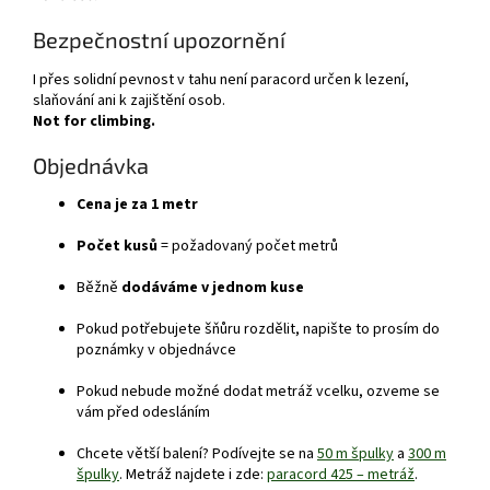
Bezpečnostní upozornění
I přes solidní pevnost v tahu není paracord určen k lezení,
slaňování ani k zajištění osob.
Not for climbing.
Objednávka
Cena je za 1 metr
Počet kusů
= požadovaný počet metrů
Běžně
dodáváme v jednom kuse
Pokud potřebujete šňůru rozdělit, napište to prosím do
poznámky v objednávce
Pokud nebude možné dodat metráž vcelku, ozveme se
vám před odesláním
Chcete větší balení? Podívejte se na
50 m špulky
a
300 m
špulky
. Metráž najdete i zde:
paracord 425 – metráž
.