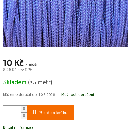
10 Kč
/ metr
8,26 Kč bez DPH
Měrná
Skladem
(>5 metr)
cena:
Můžeme doručit do:
10.8.2026
Možnosti doručení
Přidat do košíku
Detailní informace