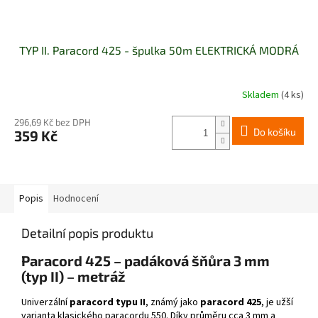
TYP II. Paracord 425 - špulka 50m ELEKTRICKÁ MODRÁ
Skladem
(4 ks)
296,69 Kč bez DPH
Do košíku
359 Kč
Popis
Hodnocení
Detailní popis produktu
Paracord 425 – padáková šňůra 3 mm
(typ II) – metráž
Univerzální
paracord typu II
, známý jako
paracord 425
, je užší
varianta klasického paracordu 550. Díky průměru cca 3 mm a