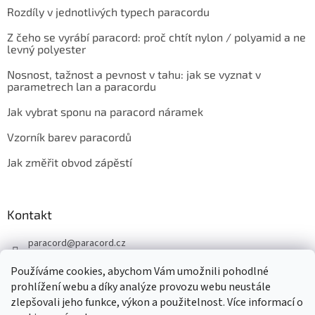
Rozdíly v jednotlivých typech paracordu
Z čeho se vyrábí paracord: proč chtít nylon / polyamid a ne
levný polyester
Nosnost, tažnost a pevnost v tahu: jak se vyznat v
parametrech lan a paracordu
Jak vybrat sponu na paracord náramek
Vzorník barev paracordů
Jak změřit obvod zápěstí
Kontakt
paracord
@
paracord.cz
+420 603 230 467
Používáme cookies, abychom Vám umožnili pohodlné
Sledujte nás také na facebooku
prohlížení webu a díky analýze provozu webu neustále
zlepšovali jeho funkce, výkon a použitelnost. Více informací o
paracord.cz