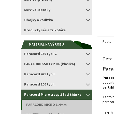
Survival opasky
Obojky a vodítka
Produkty série trikolóra
Popis
MATERIÁL NA VÝROBU
Paracord 750 typ IV.
Detai
PARACORD 550 TYP III. (klasika)
Para
Paracord 425 typ II.
Paraco
decentn
Paracord 100 typ I.
certifi
Paracord Micro a vyplétací šňůrky
Tento t
paracor
PARACORD MICRO 1,4mm
Tech