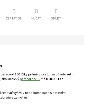
ZEPTAT SE
HLÍDAT
SDÍLET
m
ež paracord 100. Díky průměru cca 1 mm působí velmi
 jako klasický
paracord 550
, má
OEKO-TEX®
 kreativní výšivky nebo kombinace s ostatními
 zabraňuje zamotání.