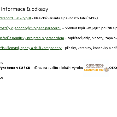
í informace & odkazy
Paracord 550 – typ III
– klasická varianta s pevnost v tahuí 249 kg
Rozdíly v jednotlivých typech paracordu
– přehled typů I–IV, jejich použití a
Nářadí a pomůcky pro práci s paracordem
– zaplétací jehly, pinzety, zapalo
Příslušenství, spony a další komponenty
– přezky, karabiny, koncovky a dal
Vyrobeno v EU / ČR
– důraz na kvalitu a lokální výrobu
OEK