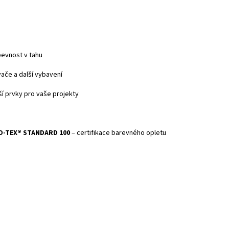
 pevnost v tahu
vače a další vybavení
ší prvky pro vaše projekty
O-TEX® STANDARD 100
– certifikace barevného opletu