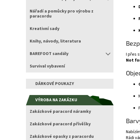
Nářadí a pomůcky pro výrobu z
paracordu
Kreativní sady
Knihy, návody, literatura
Bezp
BAREFOOT sandály
I přes 
Not fo
Survival vybavení
Obje
DÁRKOVÉ POUKAZY
VÝROBA NA ZAKÁZKU
Zakázkové paracord náramky
Barv
Zakázkové paracord přívěšky
Nabízím
Zakázkové opasky z paracordu
Rádi v