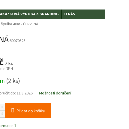
AKÁZKOVÁ VÝROBA a BRANDING
O NÁS
 špulka 40m - ČERVENÁ
ENÁ
60070525
Kč
/ ks
bez DPH
em
(2 ks)
ručit do:
11.8.2026
Možnosti doručení
Přidat do košíku
nformace