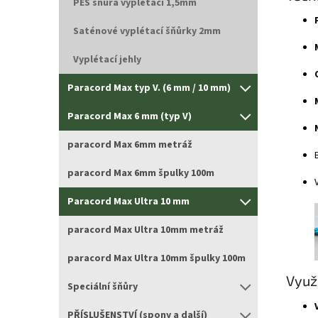
PES šňůra vyplétací 1,5mm
Saténové vyplétací šňůrky 2mm
Vyplétací jehly
Paracord Max typ V. (6 mm / 10 mm)
Paracord Max 6 mm (typ V)
paracord Max 6mm metráž
paracord Max 6mm špulky 100m
Paracord Max Ultra 10 mm
paracord Max Ultra 10mm metráž
paracord Max Ultra 10mm špulky 100m
Využi
Speciální šňůry
PŘÍSLUŠENSTVÍ (spony a další)