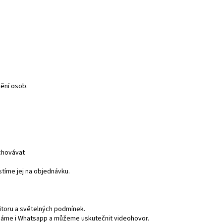
tění osob.
uchovávat
stíme jej na objednávku.
itoru a světelných podmínek.
áme i Whatsapp a můžeme uskutečnit videohovor.