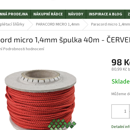
NNÁ PRODEJNA
NÁKUPNÍ RÁDCE
NÁVODY
INSPIRACE A BLOG
Z
plétací šňůrky
PARACORD MICRO 1,4mm
Paracord micro 1,4mm
cord micro 1,4mm špulka 40m - ČERV
ní
Podrobnosti hodnocení
98 
80,99 Kč 
Měrná
Sklad
cena:
Můžeme do
Detailní i