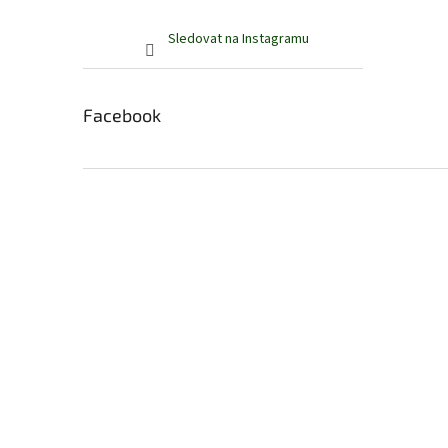
Sledovat na Instagramu
Facebook
Z
á
p
a
t
í