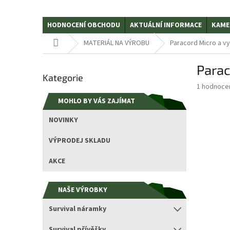
HODNOCENÍ OBCHODU
AKTUÁLNÍ INFORMACE
KAME
Domů
MATERIÁL NA VÝROBU
Paracord Micro a vy
P
Para
Přeskočit
o
Kategorie
kategorie
s
Průměrné
1 hodnoce
t
hodnocení
MOHLO BY VÁS ZAJÍMAT
r
produktu
a
je
NOVINKY
5,0
n
z
n
VÝPRODEJ SKLADU
5
í
hvězdiček.
p
AKCE
a
n
NAŠE VÝROBKY
e
l
Survival náramky
Survival přívěšky