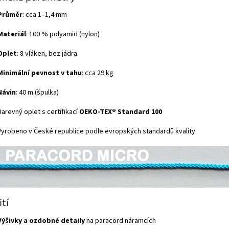
Průměr
: cca 1–1,4 mm
Materiál
: 100 % polyamid (nylon)
Oplet
: 8 vláken, bez jádra
Minimální pevnost v tahu
: cca 29 kg
Návin
: 40 m (špulka)
Barevný oplet s certifikací
OEKO-TEX® Standard 100
Vyrobeno v České republice podle evropských standardů kvality
tí
Výšivky a ozdobné detaily
na paracord náramcích