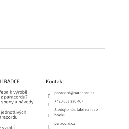
Í RÁDCE
Kontakt
řeba k výrobě
paracord
@
paracord.cz
z paracordu?
+420 603 230 467
, spony a návody
Sledujte nás také na face
 jednotlivých
booku
aracordu
paracord.cz
 vyrábí