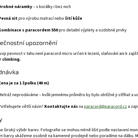
Drobné náramky
– s korálky i bez nich
Pevná nit
pro výrobu matrací nebo
šití kůže
Kombinace s paracordem 550
pro detailní výplety a ozdobné prvky
ečnostní upozornění
svoji pevnost v tahu není paracord micro určen k lezení, slaňování ani k zajiš
r climbing.
dnávka
Cena je za 1 špulku (40 m)
Metráž neprodáváme – kvůli jemnému průměru by bylo obtížné ji stříhat a 
Potřebujete větší návin?
Kontaktujte nás
na
paracord@paracord.cz
a zaji
y
e široký výběr barev. Fotografie se mohou mírně lišit podle nastavení mon
ám barvy ukážeme osobně na kamenné prodejně nebo poradíme na dálku. M