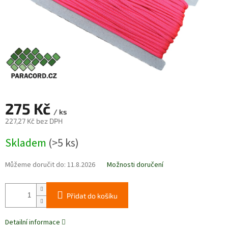
275 Kč
/ ks
227,27 Kč bez DPH
Měrná
Skladem
(>5 ks)
cena:
Můžeme doručit do:
11.8.2026
Možnosti doručení
Přidat do košíku
Detailní informace