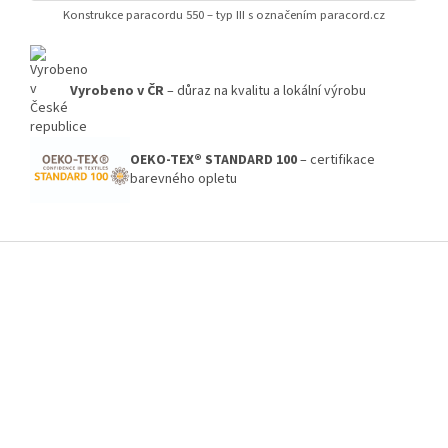
Konstrukce paracordu 550 – typ III s označením paracord.cz
Vyrobeno v ČR
– důraz na kvalitu a lokální výrobu
OEKO-TEX® STANDARD 100
– certifikace
barevného opletu
Z
á
p
a
t
í