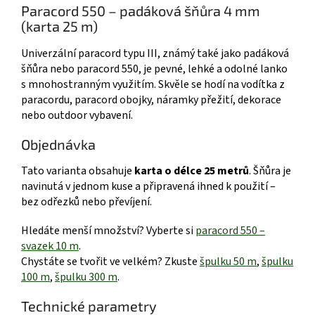
Paracord 550 – padáková šňůra 4 mm
(karta 25 m)
Univerzální paracord typu III, známý také jako padáková
šňůra nebo paracord 550, je pevné, lehké a odolné lanko
s mnohostranným využitím. Skvěle se hodí na vodítka z
paracordu, paracord obojky, náramky přežití, dekorace
nebo outdoor vybavení.
Objednávka
Tato varianta obsahuje
karta o délce 25 metrů
. Šňůra je
navinutá v jednom kuse a připravená ihned k použití –
bez odřezků nebo převíjení.
Hledáte menší množství? Vyberte si
paracord 550 –
svazek 10 m
.
Chystáte se tvořit ve velkém? Zkuste
špulku 50 m
,
špulku
100 m
,
špulku 300 m
.
Technické parametry