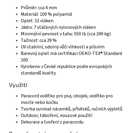
Průměr: cca 4 mm
Materiál: 100 % polyamid
Oplet: 32 vláken
Jádro: 7 stáčených nylonových vláken
Minimální pevnost v tahu: 550 lb (cca 249 kg)
Tažnost: cca 29 %
UV stabilní, odolný vůči vlhkosti a plísním
Barevný oplet má certifikaci OEKO-TEX® Standard
100
Vyrobeno v České republice podle evropských
standardů kvality
Využití
Paracord vodítko pro psa, obojek, vodítko pro
morče nebo kočku
Tvorba survival náramků, přívěsků, ručních výpletů
Outdoor, táboření, nouzové použití
Dekorace a tvoření z paracordu