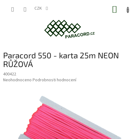
Přejít
NÁKUP
na
CZK
obsah
KOŠÍK
Paracord 550 - karta 25m NEON
RŮŽOVÁ
400422
Průměrné
Neohodnoceno
Podrobnosti hodnocení
hodnocení
produktu
je
0,0
z
5
hvězdiček.