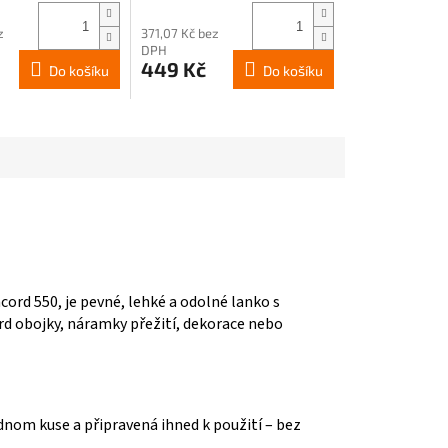
z
371,07 Kč bez
DPH
449 Kč
Do košíku
Do košíku
ord 550, je pevné, lehké a odolné lanko s
rd obojky, náramky přežití, dekorace nebo
jednom kuse a připravená ihned k použití – bez