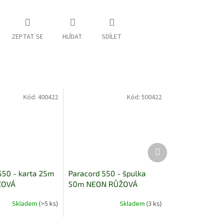
ZEPTAT SE
HLÍDAT
SDÍLET
Kód:
400422
Kód:
500422
Další
produkt
550 - karta 25m
Paracord 550 - špulka
ŽOVÁ
50m NEON RŮŽOVÁ
Skladem
(>5 ks)
Skladem
(3 ks)