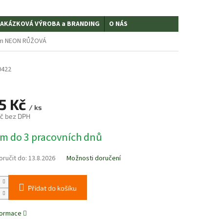
AKÁZKOVÁ VÝROBA a BRANDING
O NÁS
00m NEON RŮŽOVÁ
0422
5 Kč
/ ks
Kč bez DPH
m do 3 pracovních dnů
ručit do:
13.8.2026
Možnosti doručení
Přidat do košíku
nformace