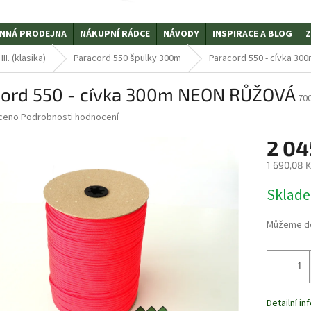
NNÁ PRODEJNA
NÁKUPNÍ RÁDCE
NÁVODY
INSPIRACE A BLOG
Z
I. (klasika)
Paracord 550 špulky 300m
Paracord 550 - cívka 3
cord 550 - cívka 300m NEON RŮŽOVÁ
70
ceno
Podrobnosti hodnocení
2 04
1 690,08 
Měrná
Sklade
cena:
Můžeme do
Detailní i