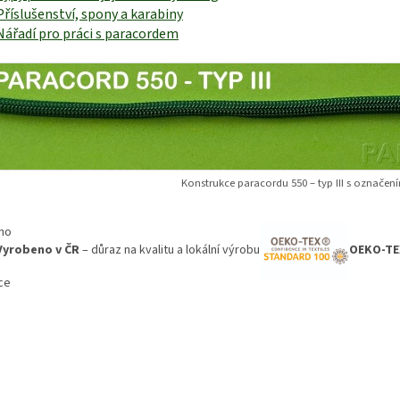
Příslušenství, spony a karabiny
Nářadí pro práci s paracordem
Konstrukce paracordu 550 – typ III s označen
Vyrobeno v ČR
– důraz na kvalitu a lokální výrobu
OEKO-TE