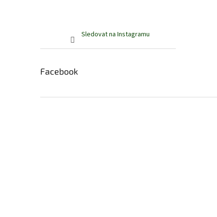
Sledovat na Instagramu
Facebook
Z
á
p
a
t
í