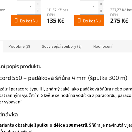
bez
111,57 Kč bez
227,27 Kč be
DPH
DPH
135 Kč
275 Kč
Do košíku
Do košíku
Podobné (3)
Související soubory (2)
Hodnocení
lní popis produktu
cord 550 – padáková šňůra 4 mm (špulka 300 m)
zální paracord typu III, známý také jako padáková šňůra nebo parac
tranným využitím. Skvěle se hodí na vodítka z paracordu, paraco
r vybavení.
dnávka
arianta obsahuje
špulku o délce 300 metrů
. Šňůra je navinutá v 
ů nebo převíjení.