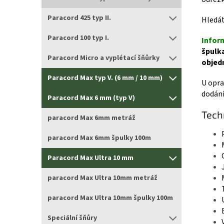
Paracord 425 typ II.
Hledát
Paracord 100 typ I.
Infor
špulka
Paracord Micro a vyplétací šňůrky
objed
Paracord Max typ V. (6 mm / 10 mm)
U opra
dodání
Paracord Max 6 mm (typ V)
Tech
paracord Max 6mm metráž
paracord Max 6mm špulky 100m
Paracord Max Ultra 10 mm
paracord Max Ultra 10mm metráž
paracord Max Ultra 10mm špulky 100m
Speciální šňůry