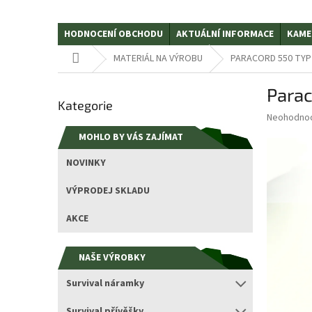
HODNOCENÍ OBCHODU
AKTUÁLNÍ INFORMACE
KAME
Domů
MATERIÁL NA VÝROBU
PARACORD 550 TYP II
P
Para
Přeskočit
o
Kategorie
kategorie
s
Průměrné
Neohodno
t
hodnocení
MOHLO BY VÁS ZAJÍMAT
r
produktu
a
je
NOVINKY
0,0
n
z
n
VÝPRODEJ SKLADU
5
í
hvězdiček.
p
AKCE
a
n
NAŠE VÝROBKY
e
l
Survival náramky
Survival přívěšky