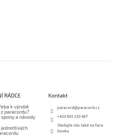
Í RÁDCE
Kontakt
řeba k výrobě
paracord
@
paracord.cz
z paracordu?
+420 603 230 467
, spony a návody
Sledujte nás také na face
 jednotlivých
booku
aracordu