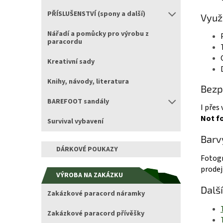
PŘÍSLUŠENSTVÍ (spony a další)
Využi
Nářadí a pomůcky pro výrobu z
paracordu
Kreativní sady
Knihy, návody, literatura
Bezp
BAREFOOT sandály
I přes
Not fo
Survival vybavení
Barv
DÁRKOVÉ POUKAZY
Fotogr
prodej
VÝROBA NA ZAKÁZKU
Dalš
Zakázkové paracord náramky
Zakázkové paracord přívěšky