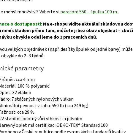
e menší množství? Vyberte si
paracord 550 – špulka 100 m
.
mace o dostupnosti:
Na e-shopu vidíte aktuální skladovou dos
 není skladem přímo tam, můžete ji bez obav objednat – zbož
návku obvykle odešleme do 3 pracovních dnů.
vdu velkých objednávek (např. desítky špulek od jedné barvy) může
 obvykle do 2–3 týdnů.
nické parametry
Průměr: cca 4 mm
Materiál: 100 % polyamid
Oplet: 32 vláken
Jádro: 7 stáčených nylonových vláken
Minimální pevnost v tahu: 550 lb (cca 249 kg)
Tažnost: cca 29 %
UV stabilní, odolný vůči vlhkosti a plísním
Barevný oplet má certifikaci OEKO-TEX® Standard 100
Vyrobeno v České republice podle evropských standardů kvality