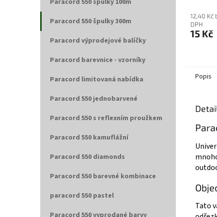
Paracord 550 špulky 100m
12,40 Kč 
Paracord 550 špulky 300m
DPH
15 Kč
Paracord výprodejové balíčky
Paracord barevnice - vzorníky
Popis
Paracord limitovaná nabídka
Paracord 550 jednobarvené
Detai
Paracord 550 s reflexním proužkem
Para
Paracord 550 kamuflážní
Univer
mnohos
Paracord 550 diamonds
outdoo
Paracord 550 barevné kombinace
Obje
paracord 550 pastel
Tato v
Paracord 550 vyprodané barvy
odřezk