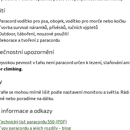
tí
Paracord vodítko pro psa, obojek, vodítko pro morče nebo kočku
Tvorba survival náramků, přívěsků, ručních výpletů
Outdoor, táboření, nouzové použití
Dekorace a tvoření z paracordu
ečnostní upozornění
 vysokou pevnost v tahu není paracord určen k lezení, slaňování ani 
r climbing.
y
afie se mohou mírně lišit podle nastavení monitoru a světla. R
ně nebo poradíme na dálku.
í informace a odkazy
Technický list paracordu 550 (PDF)
Typy paracordu a jejich rozdíly – blog