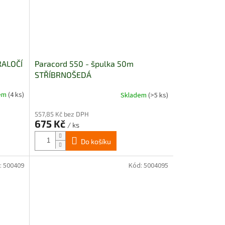
RALOČÍ
Paracord 550 - špulka 50m
STŘÍBRNOŠEDÁ
dem
(4 ks)
Skladem
(>5 ks)
557,85 Kč bez DPH
675 Kč
/ ks
Do košíku
:
500409
Kód:
5004095