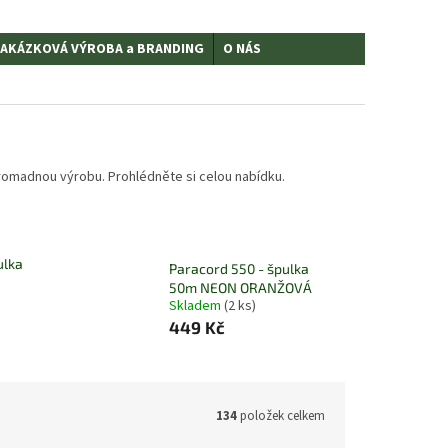
AKÁZKOVÁ VÝROBA a BRANDING
O NÁS
hromadnou výrobu. Prohlédněte si celou nabídku.
ulka
Paracord 550 - špulka
50m NEON ORANŽOVÁ
Skladem
(2 ks)
449 Kč
134
položek celkem