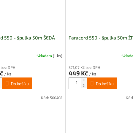
rd 550 - špulka 50m ŠEDÁ
Paracord 550 - špulka 50m Ž
Skladem
(1 ks)
Skla
č bez DPH
371,07 Kč bez DPH
Kč
449 Kč
/ ks
/ ks
Do košíku
Do košíku
Kód:
500408
Kód