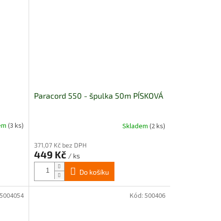
Paracord 550 - špulka 50m PÍSKOVÁ
dem
(3 ks)
Skladem
(2 ks)
371,07 Kč bez DPH
449 Kč
/ ks
Do košíku
5004054
Kód:
500406