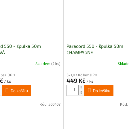
rd 550 - špulka 50m
Paracord 550 - špulka 50m
VÁ
CHAMPAGNE
Skladem
(2 ks)
Skla
č bez DPH
371,07 Kč bez DPH
Kč
449 Kč
/ ks
/ ks
Do košíku
Do košíku
Kód:
500407
Kód: