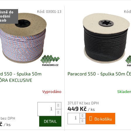
Kód:
03001-13
Kód
sivně do
rodání
sob
rd 550 - špulka 50m
Paracord 550 - špulka 50m 
ÓRA EXCLUSIVE
Vyprodáno
Sklad
Průměrné
hodnocení
371,07 Kč bez DPH
produktu
449 Kč
je
/ ks
5,0
č bez DPH
Do košíku
z
DETAIL
Kč
/ ks
5