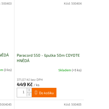
:
500403
Kód:
500404
HNĚDÁ
Paracord 550 - špulka 50m COYOTE
HNĚDÁ
dem
(3 ks)
Skladem
(>5 ks)
371,07 Kč bez DPH
449 Kč
/ ks
Do košíku
5004045
Kód:
500405