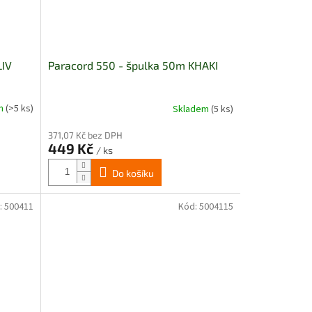
LIV
Paracord 550 - špulka 50m KHAKI
em
(>5 ks)
Skladem
(5 ks)
371,07 Kč bez DPH
449 Kč
/ ks
Do košíku
:
500411
Kód:
5004115