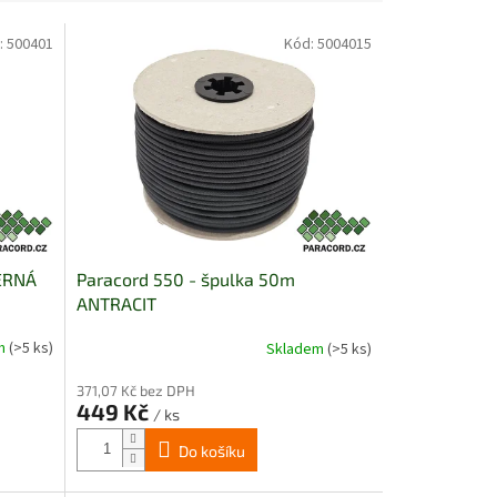
:
500401
Kód:
5004015
ČERNÁ
Paracord 550 - špulka 50m
ANTRACIT
em
(>5 ks)
Skladem
(>5 ks)
371,07 Kč bez DPH
449 Kč
/ ks
Do košíku