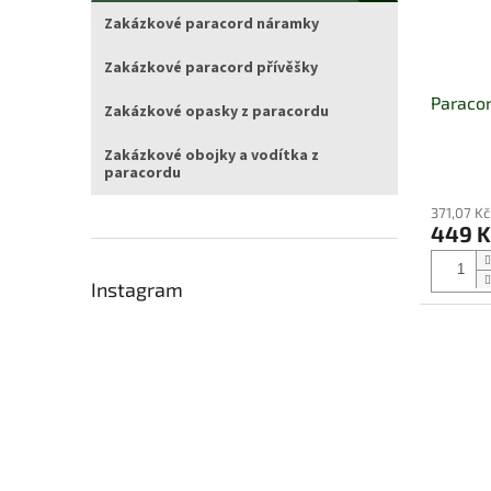
Zakázkové paracord náramky
Zakázkové paracord přívěšky
Paracor
Zakázkové opasky z paracordu
Zakázkové obojky a vodítka z
paracordu
Průměrn
hodnocen
371,07 K
produktu
449 
je
5,0
z
Instagram
5
hvězdiče