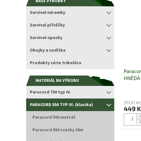
NAŠE VÝROBKY
Survival náramky
Survival přívěšky
Survival opasky
Obojky a vodítka
Produkty série trikolóra
Paraco
HNĚDÁ
MATERIÁL NA VÝROBU
Paracord 750 typ IV.
371,07 K
PARACORD 550 TYP III. (klasika)
449 
Paracord 550 metráž
Paracord 550 svazky 10m