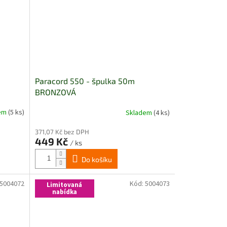
Paracord 550 - špulka 50m
BRONZOVÁ
dem
(5 ks)
Skladem
(4 ks)
371,07 Kč bez DPH
449 Kč
/ ks
Do košíku
5004072
Kód:
5004073
Limitovaná
nabídka