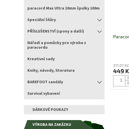
paracord Max Ultra 10mm špulky 100m
Speciální šňůry
PŘÍSLUŠENSTVÍ (spony a další)
Paraco
Nářadí a pomůcky pro výrobu z
paracordu
Kreativní sady
371,07 K
449 
Knihy, návody, literatura
BAREFOOT sandály
Survival vybavení
DÁRKOVÉ POUKAZY
VÝROBA NA ZAKÁZKU