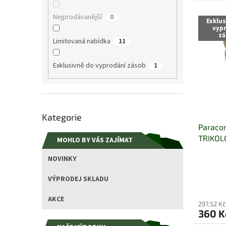
e
V
n
Nejprodávanější
0
Exklu
ý
í
vyp
zá
p
p
Limitovaná nabídka
11
i
r
s
o
Exklusivně do vyprodání zásob
1
p
d
r
u
o
k
d
t
Přeskočit
u
ů
Kategorie
kategorie
k
Paraco
t
TRIKOL
MOHLO BY VÁS ZAJÍMAT
ů
NOVINKY
VÝPRODEJ SKLADU
AKCE
297,52 K
360 