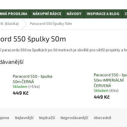
NNÁ PRODEJNA
NÁKUPNÍ RÁDCE
NÁVODY
INSPIRACE A BLOG
Z
I. (klasika)
Paracord 550 špulky 50m
ord 550 špulky 50m
ní paracordu 550 na špulkách po 50 metrech je skvělé pro větší projekty a 
dávanější
Paracord 550 - šp
Paracord 550 - špulka
50m IMPERIÁLNÍ
50m ČERNÁ
ČERVENÁ
Skladem
(>5 ks)
Skladem
(4 ks)
449 Kč
449 Kč
ujeme
Nejlevnější
Nejdražší
Nejprodávanější
Abecedně