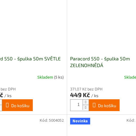
rd 550 - špulka 50m SVĚTLE
Paracord 550 - špulka 50m
ZELENOHNĚDÁ
Skladem
(5 ks)
Skla
č bez DPH
371,07 Kč bez DPH
Kč
449 Kč
/ ks
/ ks
Do košíku
Do košíku
Kód:
5004052
Kód:
Novinka