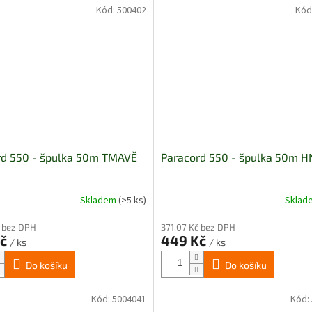
hvězdiček.
Kód:
500402
Kód
rd 550 - špulka 50m TMAVĚ
Paracord 550 - špulka 50m 
Skladem
(>5 ks)
Skla
č bez DPH
371,07 Kč bez DPH
Kč
449 Kč
/ ks
/ ks
Do košíku
Do košíku
Kód:
5004041
Kód: