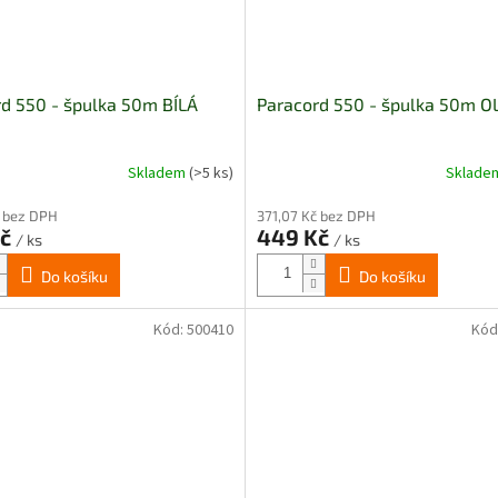
d 550 - špulka 50m BÍLÁ
Paracord 550 - špulka 50m O
Skladem
(>5 ks)
Sklad
é
í
č bez DPH
371,07 Kč bez DPH
Kč
449 Kč
/ ks
/ ks
Do košíku
Do košíku
k.
Kód:
500410
Kód