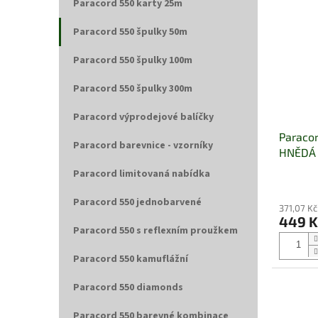
Paracord 550 karty 25m
Paracord 550 špulky 50m
Paracord 550 špulky 100m
Paracord 550 špulky 300m
Paracord výprodejové balíčky
Paraco
Paracord barevnice - vzorníky
HNĚDÁ
Paracord limitovaná nabídka
Paracord 550 jednobarvené
371,07 K
449 
Paracord 550 s reflexním proužkem
Paracord 550 kamuflážní
Paracord 550 diamonds
Paracord 550 barevné kombinace