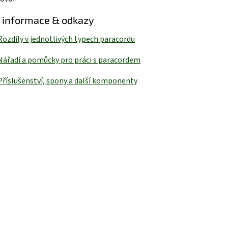
í informace & odkazy
Rozdíly v jednotlivých typech paracordu
Nářadí a pomůcky pro práci s paracordem
Příslušenství, spony a další komponenty