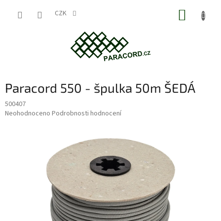
Přejít
NÁKUP
na
CZK
obsah
KOŠÍK
Paracord 550 - špulka 50m ŠEDÁ
500407
Průměrné
Neohodnoceno
Podrobnosti hodnocení
hodnocení
produktu
je
0,0
z
5
hvězdiček.