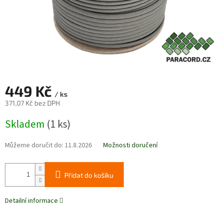
449 Kč
/ ks
371,07 Kč bez DPH
Měrná
Skladem
(1 ks)
cena:
Můžeme doručit do:
11.8.2026
Možnosti doručení
Přidat do košíku
Detailní informace