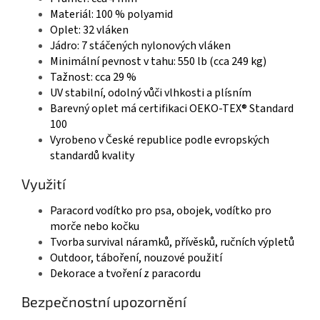
Materiál: 100 % polyamid
Oplet: 32 vláken
Jádro: 7 stáčených nylonových vláken
Minimální pevnost v tahu: 550 lb (cca 249 kg)
Tažnost: cca 29 %
UV stabilní, odolný vůči vlhkosti a plísním
Barevný oplet má certifikaci OEKO-TEX® Standard
100
Vyrobeno v České republice podle evropských
standardů kvality
Využití
Paracord vodítko pro psa, obojek, vodítko pro
morče nebo kočku
Tvorba survival náramků, přívěsků, ručních výpletů
Outdoor, táboření, nouzové použití
Dekorace a tvoření z paracordu
Bezpečnostní upozornění