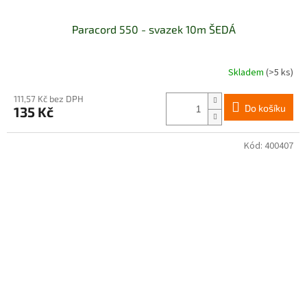
Paracord 550 - svazek 10m ŠEDÁ
Skladem
(>5 ks)
Průměrné
hodnocení
produktu
111,57 Kč bez DPH
Do košíku
135 Kč
je
5,0
z
Kód:
400407
5
hvězdiček.