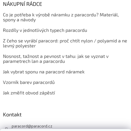
NÁKUPNÍ RÁDCE
Co je potřeba k výrobě náramku z paracordu? Materiál,
spony a návody
Rozdíly v jednotlivých typech paracordu
Z čeho se vyrábí paracord: proč chtít nylon / polyamid a ne
levný polyester
Nosnost, tažnost a pevnost v tahu: jak se vyznat v
parametrech lan a paracordu
Jak vybrat sponu na paracord náramek
Vzorník barev paracordů
Jak změřit obvod zápěstí
Kontakt
paracord
@
paracord.cz