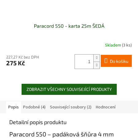
Paracord 550 - karta 25m ŠEDÁ
Skladem
(3 ks)
Průměrné
hodnocení
produktu
227,27 Kč bez DPH
Do košíku
275 Kč
je
5,0
z
5
hvězdiček.
ZOBRAZIT VŠECHNY SOUVISEJÍCÍ PRODUKTY
Popis
Podobné (4)
Související soubory (2)
Hodnocení
Detailní popis produktu
Paracord 550 – padáková šňůra 4 mm