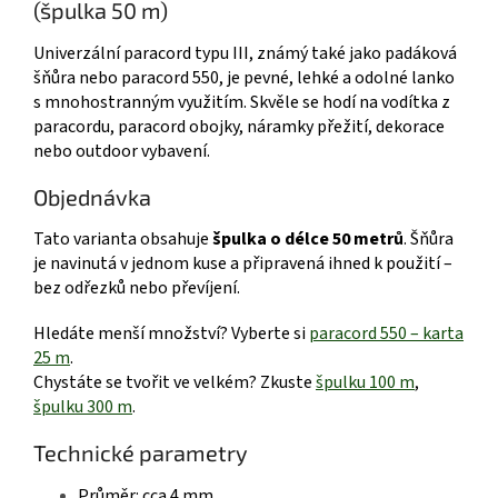
(špulka 50 m)
Univerzální paracord typu III, známý také jako padáková
šňůra nebo paracord 550, je pevné, lehké a odolné lanko
s mnohostranným využitím. Skvěle se hodí na vodítka z
paracordu, paracord obojky, náramky přežití, dekorace
nebo outdoor vybavení.
Objednávka
Tato varianta obsahuje
špulka o délce 50 metrů
. Šňůra
je navinutá v jednom kuse a připravená ihned k použití –
bez odřezků nebo převíjení.
Hledáte menší množství? Vyberte si
paracord 550 – karta
25 m
.
Chystáte se tvořit ve velkém? Zkuste
špulku 100 m
,
špulku 300 m
.
Technické parametry
Průměr: cca 4 mm