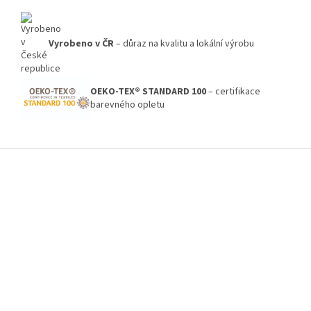
Vyrobeno v ČR
– důraz na kvalitu a lokální výrobu
OEKO-TEX® STANDARD 100
– certifikace
barevného opletu
Z
á
p
a
t
í