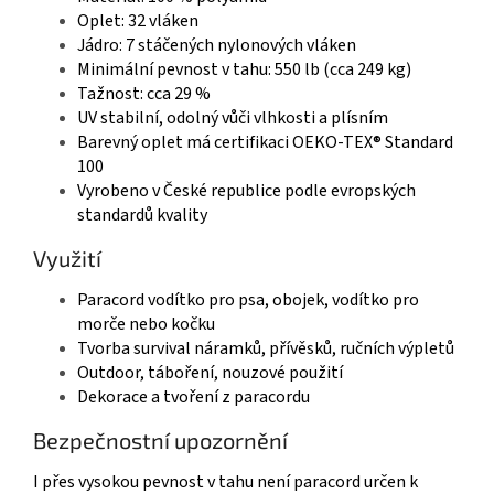
Oplet: 32 vláken
Jádro: 7 stáčených nylonových vláken
Minimální pevnost v tahu: 550 lb (cca 249 kg)
Tažnost: cca 29 %
UV stabilní, odolný vůči vlhkosti a plísním
Barevný oplet má certifikaci OEKO-TEX® Standard
100
Vyrobeno v České republice podle evropských
standardů kvality
Využití
Paracord vodítko pro psa, obojek, vodítko pro
morče nebo kočku
Tvorba survival náramků, přívěsků, ručních výpletů
Outdoor, táboření, nouzové použití
Dekorace a tvoření z paracordu
Bezpečnostní upozornění
I přes vysokou pevnost v tahu není paracord určen k