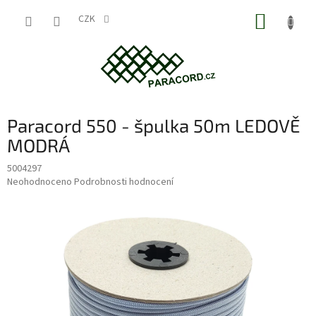
Přejít
NÁKUP
na
CZK
obsah
KOŠÍK
Paracord 550 - špulka 50m LEDOVĚ
MODRÁ
5004297
Průměrné
Neohodnoceno
Podrobnosti hodnocení
hodnocení
produktu
je
0,0
z
5
hvězdiček.