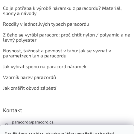
Co je potřeba k výrobě náramku z paracordu? Materiál,
spony a návody
Rozdíly v jednotlivých typech paracordu
Z čeho se vyrábí paracord: proč chtít nylon / polyamid a ne
levný polyester
Nosnost, tažnost a pevnost v tahu: jak se vyznat v
parametrech lan a paracordu
Jak vybrat sponu na paracord náramek
Vzorník barev paracordů
Jak změřit obvod zápěstí
Kontakt
paracord
@
paracord.cz
+420 603 230 467