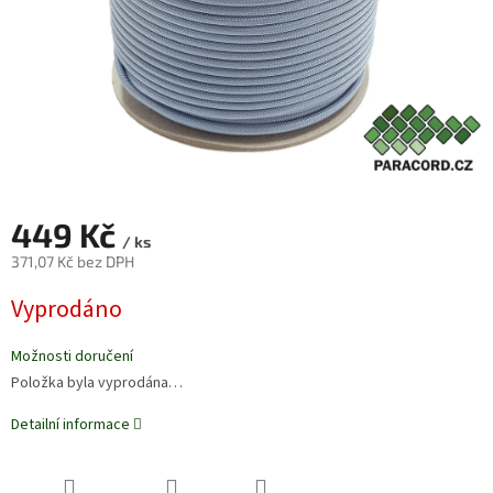
449 Kč
/ ks
371,07 Kč bez DPH
Měrná
Vyprodáno
cena:
Možnosti doručení
Položka byla vyprodána…
Detailní informace