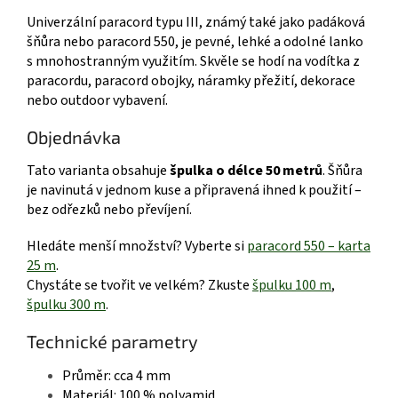
Univerzální paracord typu III, známý také jako padáková
šňůra nebo paracord 550, je pevné, lehké a odolné lanko
s mnohostranným využitím. Skvěle se hodí na vodítka z
paracordu, paracord obojky, náramky přežití, dekorace
nebo outdoor vybavení.
Objednávka
Tato varianta obsahuje
špulka o délce 50 metrů
. Šňůra
je navinutá v jednom kuse a připravená ihned k použití –
bez odřezků nebo převíjení.
Hledáte menší množství? Vyberte si
paracord 550 – karta
25 m
.
Chystáte se tvořit ve velkém? Zkuste
špulku 100 m
,
špulku 300 m
.
Technické parametry
Průměr: cca 4 mm
Materiál: 100 % polyamid