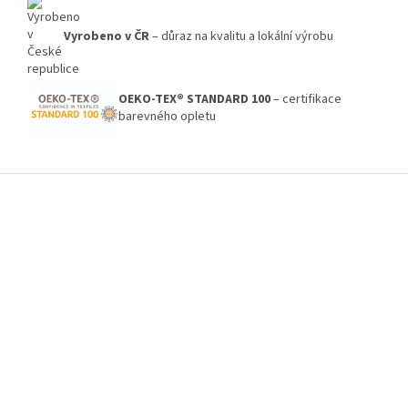
Vyrobeno v ČR
– důraz na kvalitu a lokální výrobu
OEKO-TEX® STANDARD 100
– certifikace
barevného opletu
Z
á
p
a
t
í