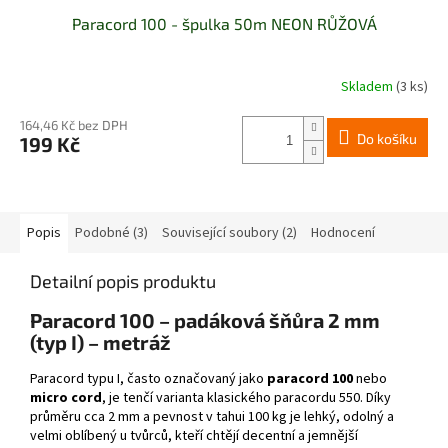
Paracord 100 - špulka 50m NEON RŮŽOVÁ
Skladem
(3 ks)
164,46 Kč bez DPH
Do košíku
199 Kč
Popis
Podobné (3)
Související soubory (2)
Hodnocení
Detailní popis produktu
Paracord 100 – padáková šňůra 2 mm
(typ I) – metráž
Paracord typu I, často označovaný jako
paracord 100
nebo
micro cord
, je tenčí varianta klasického paracordu 550. Díky
průměru cca 2 mm a pevnost v tahui 100 kg je lehký, odolný a
velmi oblíbený u tvůrců, kteří chtějí decentní a jemnější