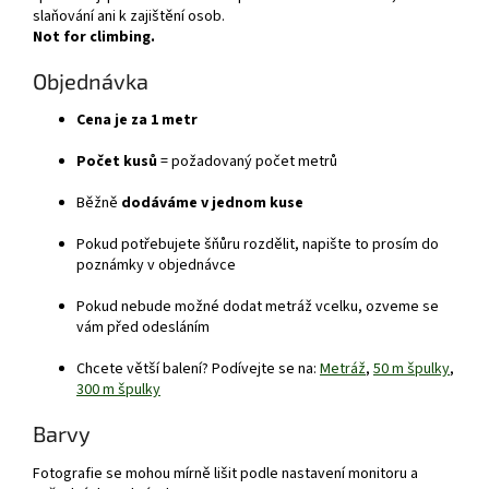
slaňování ani k zajištění osob.
Not for climbing.
Objednávka
Cena je za 1 metr
Počet kusů
= požadovaný počet metrů
Běžně
dodáváme v jednom kuse
Pokud potřebujete šňůru rozdělit, napište to prosím do
poznámky v objednávce
Pokud nebude možné dodat metráž vcelku, ozveme se
vám před odesláním
Chcete větší balení? Podívejte se na:
Metráž
,
50 m špulky
,
300 m špulky
Barvy
Fotografie se mohou mírně lišit podle nastavení monitoru a