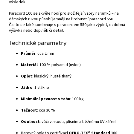
výsledek.
Paracord 100 se skvěle hodí pro složitější vzory náramků – na
dámských rukou působí jemněji než robustní paracord 550.
Často se také kombinuje s paracordem 550 jako výplet, ozdobná
výšivka nebo doplněk či detail.
Technické parametry
Průměr
: cca 2 mm
Materiál
: 100 % polyamid (nylon)
Oplet
: klasický, hustě tkaný
Jádro
: 1 vlákno
Minimální pevnost v tahu
: 100 kg
Tažnost
: cca 30 %
Odolnost
: vůči vlhkosti, plísním a běžnému UV záření
Barevný oplet s certifikací
OEKO-TEX® Standard 100