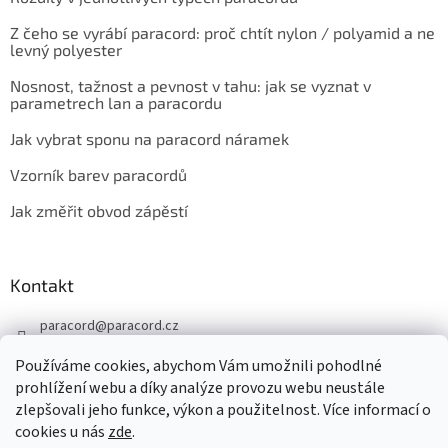
Z čeho se vyrábí paracord: proč chtít nylon / polyamid a ne
levný polyester
Nosnost, tažnost a pevnost v tahu: jak se vyznat v
parametrech lan a paracordu
Jak vybrat sponu na paracord náramek
Vzorník barev paracordů
Jak změřit obvod zápěstí
Kontakt
paracord
@
paracord.cz
+420 603 230 467
Používáme cookies, abychom Vám umožnili pohodlné
Sledujte nás také na facebooku
prohlížení webu a díky analýze provozu webu neustále
zlepšovali jeho funkce, výkon a použitelnost. Více informací o
paracord.cz
cookies u nás
zde
.