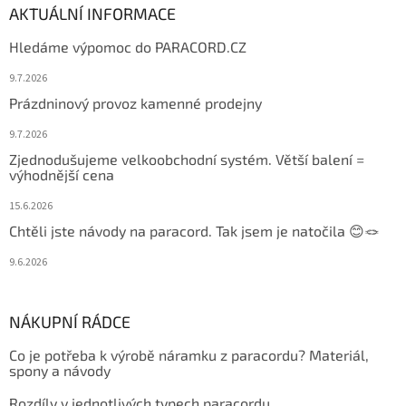
AKTUÁLNÍ INFORMACE
Hledáme výpomoc do PARACORD.CZ
9.7.2026
Prázdninový provoz kamenné prodejny
9.7.2026
Zjednodušujeme velkoobchodní systém. Větší balení =
výhodnější cena
15.6.2026
Chtěli jste návody na paracord. Tak jsem je natočila 😊🪢
9.6.2026
NÁKUPNÍ RÁDCE
Co je potřeba k výrobě náramku z paracordu? Materiál,
spony a návody
Rozdíly v jednotlivých typech paracordu