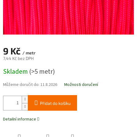
9 Kč
/ metr
7,44 Kč bez DPH
Měrná
Skladem
(>5 metr)
cena:
Můžeme doručit do:
11.8.2026
Možnosti doručení
Přidat do košíku
Detailní informace