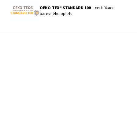
OEKO-TEX® STANDARD 100
– certifikace
barevného opletu
Z
á
p
a
t
í