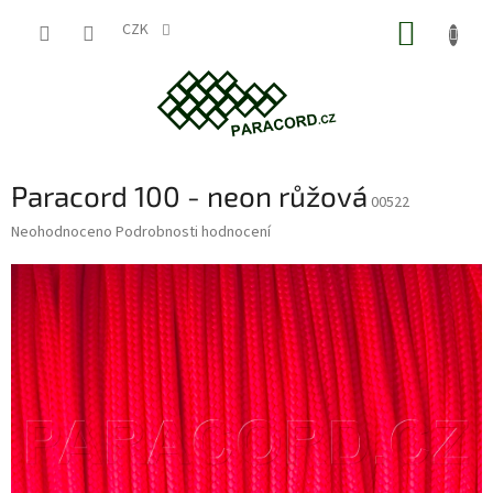
Přejít
NÁKUP
na
CZK
obsah
KOŠÍK
Paracord 100 - neon růžová
00522
Průměrné
Neohodnoceno
Podrobnosti hodnocení
hodnocení
produktu
je
0,0
z
5
hvězdiček.