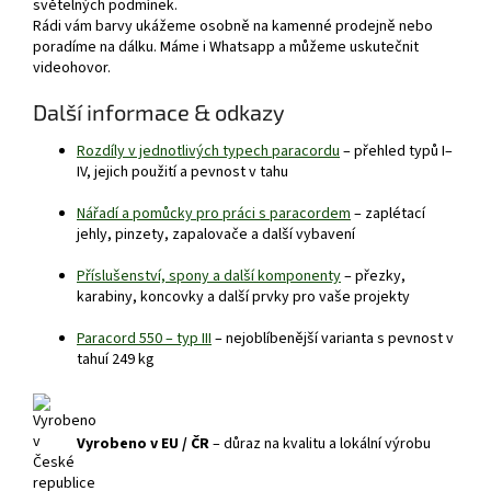
světelných podmínek.
Rádi vám barvy ukážeme osobně na kamenné prodejně nebo
poradíme na dálku. Máme i Whatsapp a můžeme uskutečnit
videohovor.
Další informace & odkazy
Rozdíly v jednotlivých typech paracordu
– přehled typů I–
IV, jejich použití a pevnost v tahu
Nářadí a pomůcky pro práci s paracordem
– zaplétací
jehly, pinzety, zapalovače a další vybavení
Příslušenství, spony a další komponenty
– přezky,
karabiny, koncovky a další prvky pro vaše projekty
Paracord 550 – typ III
– nejoblíbenější varianta s pevnost v
tahuí 249 kg
Vyrobeno v EU / ČR
– důraz na kvalitu a lokální výrobu