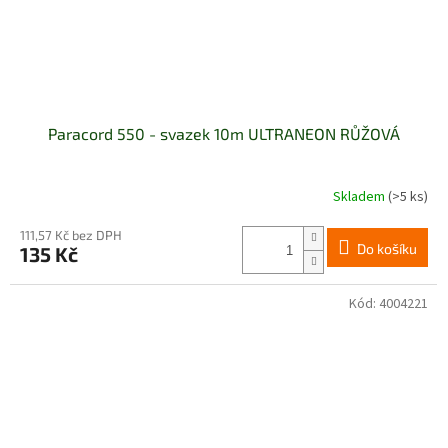
Paracord 550 - svazek 10m ULTRANEON RŮŽOVÁ
Skladem
(>5 ks)
Průměrné
hodnocení
produktu
111,57 Kč bez DPH
Do košíku
135 Kč
je
5,0
z
Kód:
4004221
5
hvězdiček.