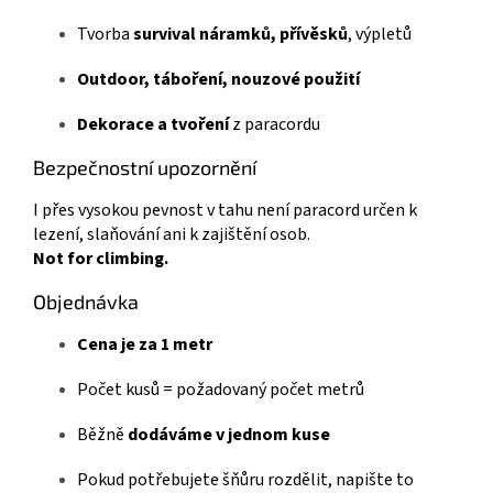
Tvorba
survival náramků, přívěsků
, výpletů
Outdoor, táboření, nouzové použití
Dekorace a tvoření
z paracordu
Bezpečnostní upozornění
I přes vysokou pevnost v tahu není paracord určen k
lezení, slaňování ani k zajištění osob.
Not for climbing.
Objednávka
Cena je za 1 metr
Počet kusů = požadovaný počet metrů
Běžně
dodáváme v jednom kuse
Pokud potřebujete šňůru rozdělit, napište to