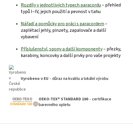
R
ozdíly v jednotlivých typech paracordu
– přehled
typů I–IV, jejich použití a pevnost v tahu
Nářadí a pomůcky pro práci s paraco
rdem
–
zaplétací jehly, pinzety, zapalovače a další
vybavení
Příslušenství, spony a další kom
ponenty
– přezky,
karabiny, koncovky a další prvky pro vaše projekty
Vyrobeno v EU
–
důraz na kvalitu a lokální výrobu
OEKO-TEX® STANDARD 100
–
certifikace
barevného opletu
Z
á