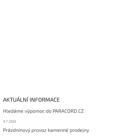
p
a
t
í
AKTUÁLNÍ INFORMACE
Hledáme výpomoc do PARACORD.CZ
9.7.2026
Prázdninový provoz kamenné prodejny