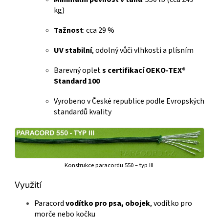
kg)
Tažnost
: cca 29 %
UV stabilní
, odolný vůči vlhkosti a plísním
Barevný oplet
s certifikací OEKO-TEX®
Standard 100
Vyrobeno v České republice podle Evropských
standardů kvality
Konstrukce paracordu 550 – typ III
Využití
Paracord
vodítko pro psa, obojek
, vodítko pro
morče nebo kočku