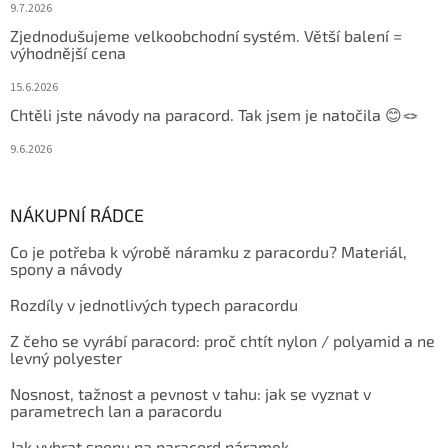
9.7.2026
Zjednodušujeme velkoobchodní systém. Větší balení =
výhodnější cena
15.6.2026
Chtěli jste návody na paracord. Tak jsem je natočila 😊🪢
9.6.2026
NÁKUPNÍ RÁDCE
Co je potřeba k výrobě náramku z paracordu? Materiál,
spony a návody
Rozdíly v jednotlivých typech paracordu
Z čeho se vyrábí paracord: proč chtít nylon / polyamid a ne
levný polyester
Nosnost, tažnost a pevnost v tahu: jak se vyznat v
parametrech lan a paracordu
Jak vybrat sponu na paracord náramek