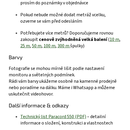
prosím do poznámky v objednávce
Pokud nebude možné dodat metráž vcelku,
ozveme se vám před odesláním
Potřebujete více metrů? Doporučujeme rovnou
zakoupit
cenově zvýhodněná velká balení
(
10 m
,
25 m
,
50 m
,
100 m
,
300 m
špulky)
Barvy
Fotografie se mohou mírně lišit podle nastavení
monitoru a světelných podmínek.
Rádi vám barvy ukážeme osobně na kamenné prodejně
nebo poradíme na dálku.
Máme i Whatsapp a můžeme
uskutečnit videohovor.
Další informace & odkazy
Technický list Paracord 550 (P
DF)
– detailní
informace o složení, konstrukci a vlastnostech