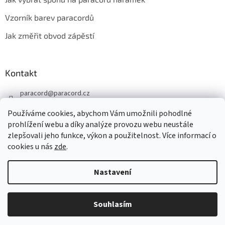
Vzorník barev paracordů
Jak změřit obvod zápěstí
Kontakt
paracord
@
paracord.cz
+420 603 230 467
Používáme cookies, abychom Vám umožnili pohodlné
Sledujte nás také na facebooku
prohlížení webu a díky analýze provozu webu neustále
zlepšovali jeho funkce, výkon a použitelnost. Více informací o
paracord.cz
cookies u nás
zde
.
Nastavení
Vytvořil Shoptet
Souhlasím
Copyright 2026
PARACORD.CZ
. Všechna práva vyhrazena.