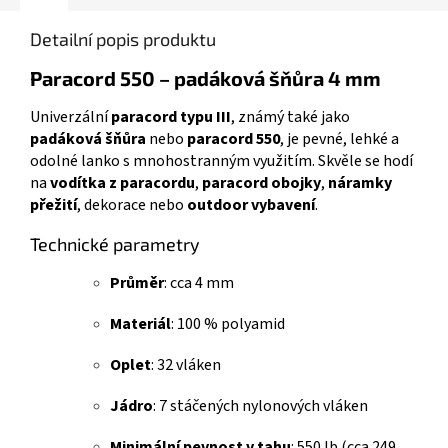
Detailní popis produktu
Paracord 550 – padáková šňůra 4 mm
Univerzální
paracord typu III
, známý také jako
padáková šňůra
nebo
paracord 550
, je pevné, lehké a
odolné lanko s mnohostranným využitím. Skvěle se hodí
na
vodítka z paracordu
,
paracord obojky
,
náramky
přežití
, dekorace nebo
outdoor vybavení
.
Technické parametry
Průměr
: cca 4 mm
Materiál
: 100 % polyamid
Oplet
: 32 vláken
Jádro
: 7 stáčených nylonových vláken
Minimální pevnost v tahu
: 550 lb (cca 249