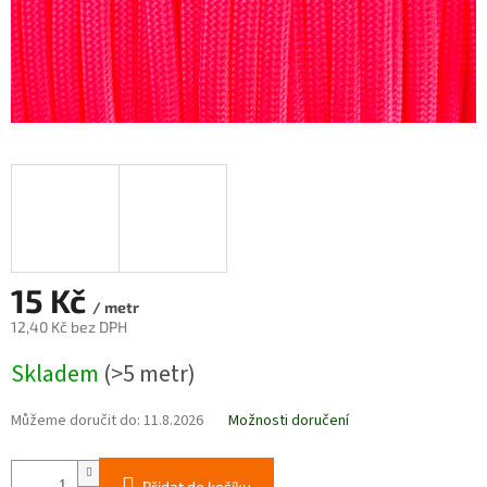
15 Kč
/ metr
12,40 Kč bez DPH
Měrná
Skladem
(>5 metr)
cena:
Můžeme doručit do:
11.8.2026
Možnosti doručení
Přidat do košíku