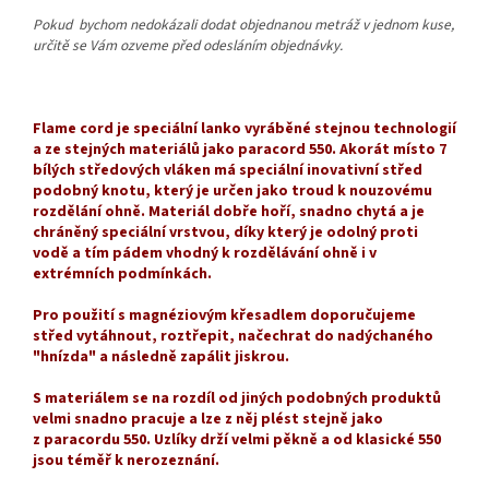
Pokud bychom nedokázali dodat objednanou metráž v jednom kuse,
určitě se Vám ozveme před odesláním objednávky.
Flame cord je speciální lanko vyráběné stejnou technologií
a ze stejných materiálů jako paracord 550. Akorát místo 7
bílých středových vláken má speciální inovativní střed
podobný knotu, který je určen jako troud k nouzovému
rozdělání ohně. Materiál dobře hoří, snadno chytá a je
chráněný speciální vrstvou, díky který je odolný proti
vodě a tím pádem vhodný k rozdělávání ohně i v
extrémních podmínkách.
Pro použití s magnéziovým křesadlem doporučujeme
střed vytáhnout, roztřepit, načechrat do nadýchaného
"hnízda" a následně zapálit jiskrou.
S materiálem se na rozdíl od jiných podobných produktů
velmi snadno pracuje a lze z něj plést stejně jako
z paracordu 550. Uzlíky drží velmi pěkně a od klasické 550
jsou téměř k nerozeznání.