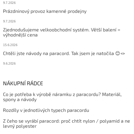
9.7.2026
Prázdninový provoz kamenné prodejny
9.7.2026
Zjednodušujeme velkoobchodní systém. Větší balení =
výhodnější cena
15.6.2026
Chtěli jste návody na paracord. Tak jsem je natočila 😊🪢
9.6.2026
NÁKUPNÍ RÁDCE
Co je potřeba k výrobě náramku z paracordu? Materiál,
spony a návody
Rozdíly v jednotlivých typech paracordu
Z čeho se vyrábí paracord: proč chtít nylon / polyamid a ne
levný polyester