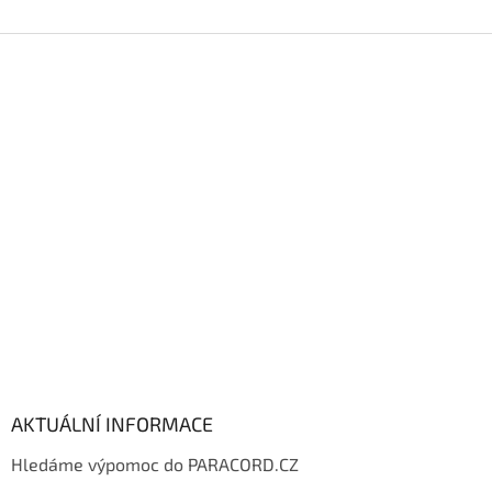
Z
á
p
a
t
í
AKTUÁLNÍ INFORMACE
Hledáme výpomoc do PARACORD.CZ