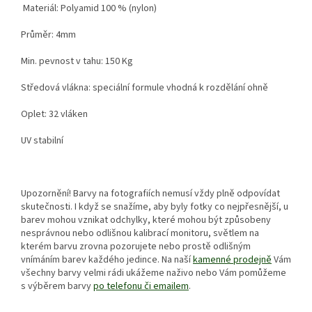
Materiál: Polyamid 100 % (nylon)
Průměr: 4mm
Min. pevnost v tahu: 150 Kg
Středová vlákna: speciální formule vhodná k rozdělání ohně
Oplet: 32 vláken
UV stabilní
Upozornění! B
arvy na fotografiích nemusí vždy plně odpovídat
skutečnosti. I když se snažíme, aby byly fotky co nejpřesnější, u
barev mohou vznikat odchylky, které mohou být způsobeny
nesprávnou nebo odlišnou kalibrací monitoru, světlem na
kterém barvu zrovna pozorujete nebo prostě odlišným
vnímáním barev každého jedince. Na naší
kamenné prodejně
Vám
všechny barvy velmi rádi ukážeme naživo nebo Vám pomůžeme
s výběrem barvy
po telefonu či emailem
.