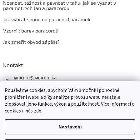
Nosnost, tažnost a pevnost v tahu: jak se vyznat v
parametrech lan a paracordu
Jak vybrat sponu na paracord náramek
Vzorník barev paracordů
Jak změřit obvod zápěstí
Kontakt
paracord
@
paracord.cz
+420 603 230 467
Používáme cookies, abychom Vám umožnili pohodlné
Sledujte nás také na facebooku
prohlížení webu a díky analýze provozu webu neustále
zlepšovali jeho funkce, výkon a použitelnost. Více informací o
paracord.cz
cookies u nás
zde
.
Nastavení
Vytvořil Shoptet