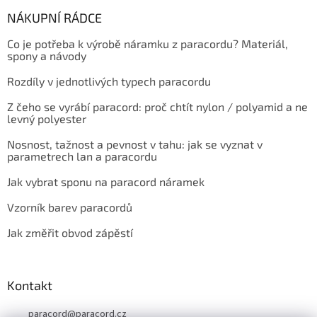
NÁKUPNÍ RÁDCE
Co je potřeba k výrobě náramku z paracordu? Materiál,
spony a návody
Rozdíly v jednotlivých typech paracordu
Z čeho se vyrábí paracord: proč chtít nylon / polyamid a ne
levný polyester
Nosnost, tažnost a pevnost v tahu: jak se vyznat v
parametrech lan a paracordu
Jak vybrat sponu na paracord náramek
Vzorník barev paracordů
Jak změřit obvod zápěstí
Kontakt
paracord
@
paracord.cz