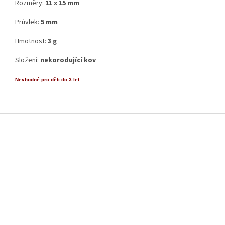
Rozměry:
11 x 15 mm
Průvlek:
5 mm
Hmotnost:
3 g
Složení:
nekorodující kov
Nevhodné pro děti do 3 let.
Z
á
p
a
t
í