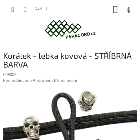
Přejít
NÁKUP
na
CZK
obsah
KOŠÍK
Korálek - lebka kovová - STŘÍBRNÁ
BARVA
009007
Průměrné
Neohodnoceno
Podrobnosti hodnocení
hodnocení
produktu
je
0,0
z
5
hvězdiček.