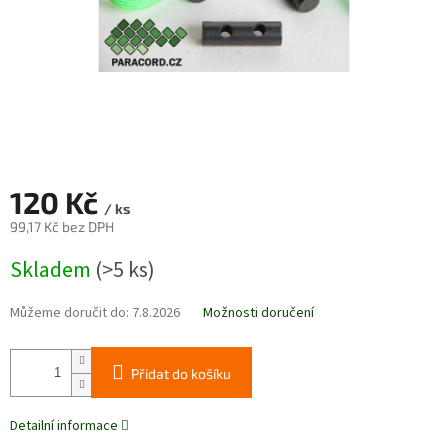
120 Kč
/ ks
99,17 Kč bez DPH
Měrná
Skladem
(>5 ks)
cena:
Můžeme doručit do:
7.8.2026
Možnosti doručení
Přidat do košíku
Detailní informace