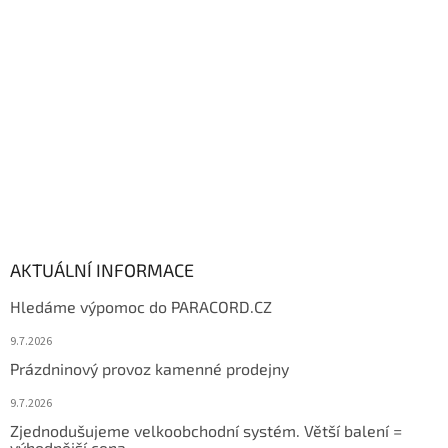
t
í
AKTUÁLNÍ INFORMACE
Hledáme výpomoc do PARACORD.CZ
9.7.2026
Prázdninový provoz kamenné prodejny
9.7.2026
Zjednodušujeme velkoobchodní systém. Větší balení =
výhodnější cena