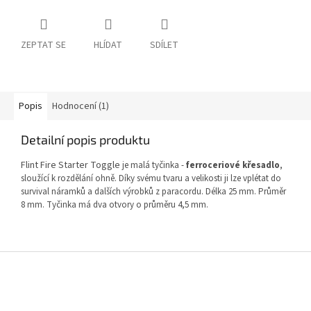
ZEPTAT SE
HLÍDAT
SDÍLET
Popis
Hodnocení (1)
Detailní popis produktu
Flint Fire Starter Toggle
je malá tyčinka -
ferroceriové křesadlo
,
sloužící k rozdělání ohně. Díky svému tvaru a velikosti ji lze vplétat do
survival náramků a dalších výrobků z paracordu. Délka 25 mm. Průměr
8 mm. Tyčinka má dva otvory o průměru 4,5 mm.
Z
á
p
a