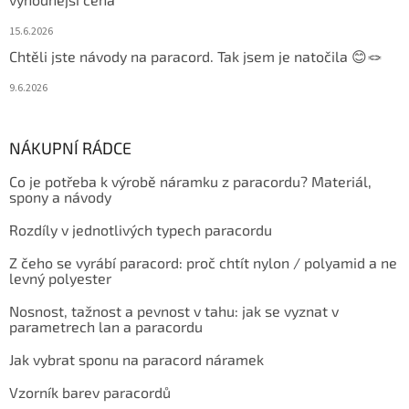
15.6.2026
Chtěli jste návody na paracord. Tak jsem je natočila 😊🪢
9.6.2026
NÁKUPNÍ RÁDCE
Co je potřeba k výrobě náramku z paracordu? Materiál,
spony a návody
Rozdíly v jednotlivých typech paracordu
Z čeho se vyrábí paracord: proč chtít nylon / polyamid a ne
levný polyester
Nosnost, tažnost a pevnost v tahu: jak se vyznat v
parametrech lan a paracordu
Jak vybrat sponu na paracord náramek
Vzorník barev paracordů