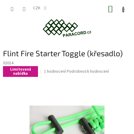
Přejít
NÁKUP
na
CZK
obsah
KOŠÍK
Flint Fire Starter Toggle (křesadlo)
02014
Limitovaná
Průměrné
1 hodnocení
Podrobnosti hodnocení
nabídka
hodnocení
produktu
je
5,0
z
5
hvězdiček.