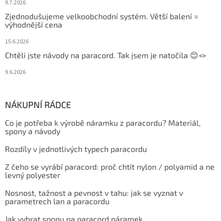
9.7.2026
Zjednodušujeme velkoobchodní systém. Větší balení =
výhodnější cena
15.6.2026
Chtěli jste návody na paracord. Tak jsem je natočila 😊🪢
9.6.2026
NÁKUPNÍ RÁDCE
Co je potřeba k výrobě náramku z paracordu? Materiál,
spony a návody
Rozdíly v jednotlivých typech paracordu
Z čeho se vyrábí paracord: proč chtít nylon / polyamid a ne
levný polyester
Nosnost, tažnost a pevnost v tahu: jak se vyznat v
parametrech lan a paracordu
Jak vybrat sponu na paracord náramek