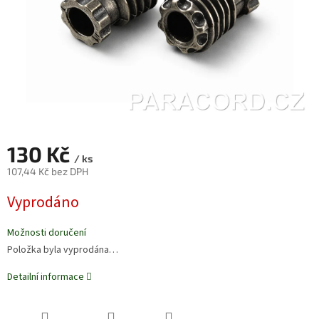
130 Kč
/ ks
107,44 Kč bez DPH
Měrná
Vyprodáno
cena:
Možnosti doručení
Položka byla vyprodána…
Detailní informace