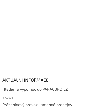
p
a
t
í
AKTUÁLNÍ INFORMACE
Hledáme výpomoc do PARACORD.CZ
9.7.2026
Prázdninový provoz kamenné prodejny