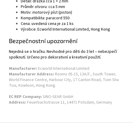
Detail: drážka cca 1 × 2 mm
Průměr otvoru: cca 5 mm
Motiv: motorový píst (piston)
Kompatibilita: paracord 550
Cena: uvedená cena je za 1 ks
Výrobce: Ecworld International Limited, Hong Kong
Bezpečnostní upozornění
Nejedná se o hračku. Nevhodné pro děti do 3 let – nebezpečí
spolknutí. Určeno pro dekorativní a kreativní použití.
Manufacturer:
Ecworld International Limited
Manufacturer Address:
Rooms 05-15, 13A/F., South Tower,
World Finance Centre, Harbour City, 17 Canton Road, Tsim Sha
Tsui, Kowloon, Hong Kong.
EC REP Company:
SINO-SEAR GmbH
Address:
Feuerbachstrasse 11, 14471 Potsdam, Germany
Z
á