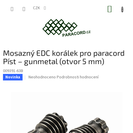
Přejít
NÁKUP
na
CZK
obsah
KOŠÍK
Mosazný EDC korálek pro paracord
Píst – gunmetal (otvor 5 mm)
009391-63B
Průměrné
Neohodnoceno
Podrobnosti hodnocení
Novinka
hodnocení
produktu
je
0,0
z
5
hvězdiček.