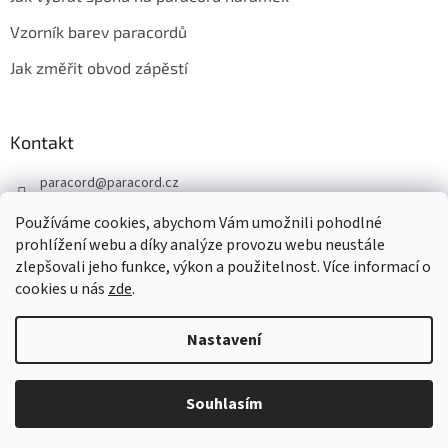
Vzorník barev paracordů
Jak změřit obvod zápěstí
Kontakt
paracord
@
paracord.cz
+420 603 230 467
Používáme cookies, abychom Vám umožnili pohodlné
Sledujte nás také na facebooku
prohlížení webu a díky analýze provozu webu neustále
zlepšovali jeho funkce, výkon a použitelnost. Více informací o
paracord.cz
cookies u nás
zde
.
Nastavení
Vytvořil Shoptet
Souhlasím
Copyright 2026
PARACORD.CZ
. Všechna práva vyhrazena.