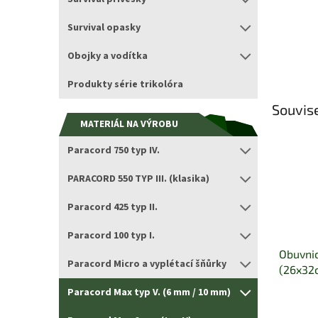
Survival opasky
Obojky a vodítka
Produkty série trikolóra
Souvise
MATERIÁL NA VÝROBU
Paracord 750 typ IV.
PARACORD 550 TYP III. (klasika)
Paracord 425 typ II.
Paracord 100 typ I.
Obuvnic
Paracord Micro a vyplétací šňůrky
(26x32c
Paracord Max typ V. (6 mm / 10 mm)
Průměrn
hodnocen