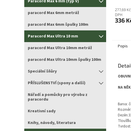
Paracord Max 6 mm (typ V)
produktu
je
277,69 Kč
paracord Max 6mm metráž
5,0
DPH
336 K
z
paracord Max 6mm špulky 100m
5
hvězdiče
Paracord Max Ultra 10 mm
Popis
paracord Max Ultra 10mm metráž
paracord Max Ultra 10mm špulky 100m
Detai
Speciální šňůry
OBUVN
PŘÍSLUŠENSTVÍ (spony a další)
NA NĚK
Nářadí a pomůcky pro výrobu z
paracordu
Barva: č
Rozměr:
Kreativní sady
Dezén:3
Tloušťk
Knihy, návody, literatura
Tvrdost: