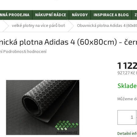
NNÁ PRODEJNA
NÁKUPNÍ RÁDCE
NÁVODY
INSPIRACE A BLOG
Z
velké plotny na více párů bot
Obuvnická plotna Adidas 4 (60x8
ická plotna Adidas 4 (60x80cm) - čer
ní
Podrobnosti hodnocení
1 12
927,27 Kč
Měrná
Sklad
cena:
Můžeme do
Detailní i