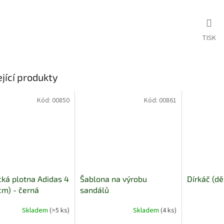
TISK
jící produkty
Kód:
00850
Kód:
00861
ká plotna Adidas 4
Šablona na výrobu
Dírkáč (dě
m) - černá
sandálů
Skladem
(>5 ks)
Skladem
(4 ks)
é
Průměrné
Průměrné
í
hodnocení
hodnocení