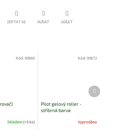
ZEPTAT SE
HLÍDAT
SDÍLET
Kód:
00860
Kód:
00872
Další
produkt
rovač)
Pilot gelový roller -
stříbrná barva
Skladem
(>5 ks)
Vyprodáno
Průměrné
hodnocení