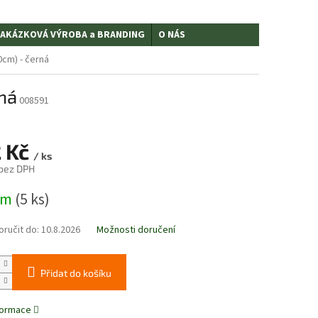
AKÁZKOVÁ VÝROBA a BRANDING
O NÁS
0cm) - černá
ná
008591
2 Kč
/ ks
 bez DPH
em
(5 ks)
ručit do:
10.8.2026
Možnosti doručení
Přidat do košíku
nformace