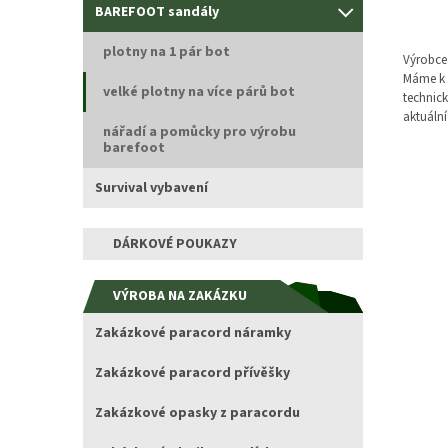
BAREFOOT sandály
plotny na 1 pár bot
Výrobce 
Máme k d
velké plotny na více párů bot
technick
aktuální
nářadí a pomůcky pro výrobu
barefoot
Survival vybavení
DÁRKOVÉ POUKAZY
VÝROBA NA ZAKÁZKU
Zakázkové paracord náramky
Zakázkové paracord přívěšky
Zakázkové opasky z paracordu