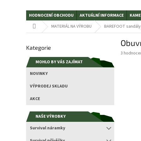
HODNOCENÍ OBCHODU
AKTUÁLNÍ INFORMACE
KAME
Domů
MATERIÁL NA VÝROBU
BAREFOOT sandály
P
Obuvn
Přeskočit
o
Kategorie
kategorie
s
Průměrné
3 hodnoce
t
hodnocení
MOHLO BY VÁS ZAJÍMAT
r
produktu
a
je
NOVINKY
5,0
n
z
n
VÝPRODEJ SKLADU
5
í
hvězdiček.
p
AKCE
a
n
NAŠE VÝROBKY
e
l
Survival náramky
Survival přívěšky