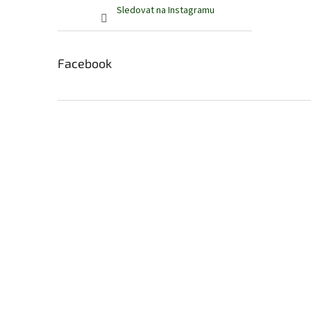
Sledovat na Instagramu
Facebook
Z
á
p
a
t
í