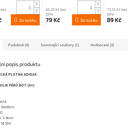
produktu
produktu
je
je
 bez
65,29 Kč bez
73,55 Kč bez
5,0
5,0
DPH
DPH
č
79 Kč
89 Kč
z
z
Do košíku
Do košíku
5
5
k.
hvězdiček.
hvězdiček.
Podobné (6)
Související soubory (1)
Hodnocení (3)
lní popis produktu
ICKÁ PLOTNA ADIDAS
OLIK PÁRŮ BOT (6+)
erná
 60x80cm
32
a: 3-4mm
 58 ShA