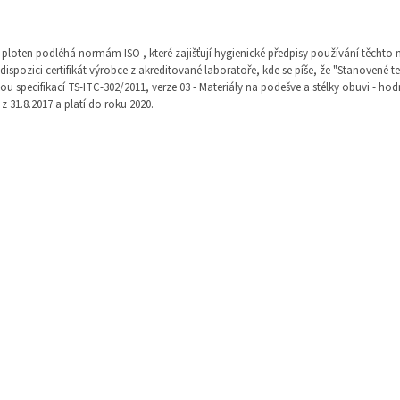
ploten podléhá normám ISO , které zajišťují hygienické předpisy používání těchto 
ispozici certifikát výrobce z akreditované laboratoře, kde se píše, že "Stanove
ou specifikací TS-ITC-302/2011, verze 03 - Materiály na podešve a stélky obuvi - h
 z 31.8.2017 a platí do roku 2020.