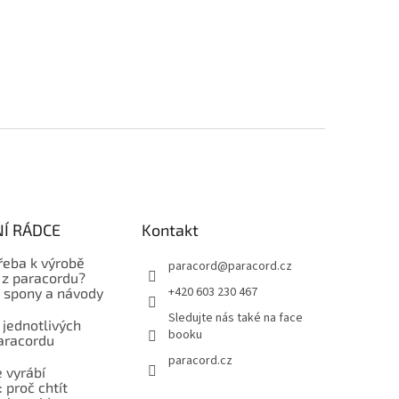
Í RÁDCE
Kontakt
řeba k výrobě
paracord
@
paracord.cz
z paracordu?
+420 603 230 467
, spony a návody
Sledujte nás také na face
 jednotlivých
booku
aracordu
paracord.cz
 vyrábí
 proč chtít