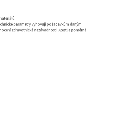
materiálů.
né technické parametry vyhovují požadavkům daným
odnocení zdravotnické nezávadnosti. Atest je poměrně