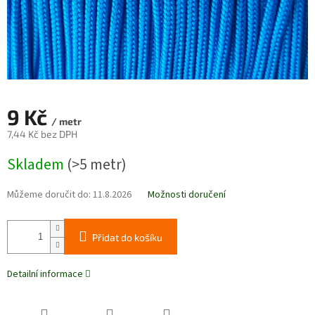
9 Kč
/ metr
7,44 Kč bez DPH
Měrná
Skladem
(>5 metr)
cena:
Můžeme doručit do:
11.8.2026
Možnosti doručení
Přidat do košíku
Detailní informace