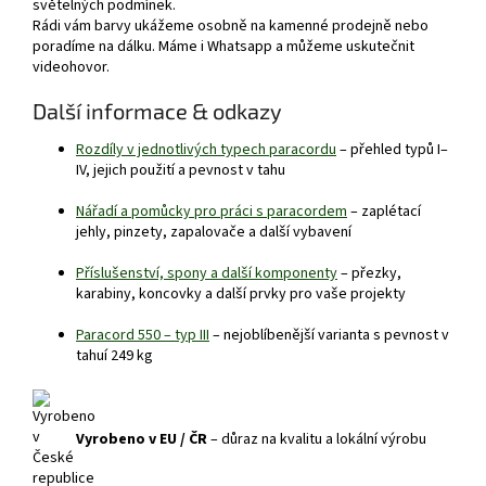
světelných podmínek.
Rádi vám barvy ukážeme osobně na kamenné prodejně nebo
poradíme na dálku. Máme i Whatsapp a můžeme uskutečnit
videohovor.
Další informace & odkazy
Rozdíly v jednotlivých typech paracordu
– přehled typů I–
IV, jejich použití a pevnost v tahu
Nářadí a pomůcky pro práci s paracordem
– zaplétací
jehly, pinzety, zapalovače a další vybavení
Příslušenství, spony a další komponenty
– přezky,
karabiny, koncovky a další prvky pro vaše projekty
Paracord 550 – typ III
– nejoblíbenější varianta s pevnost v
tahuí 249 kg
Vyrobeno v EU / ČR
– důraz na kvalitu a lokální výrobu