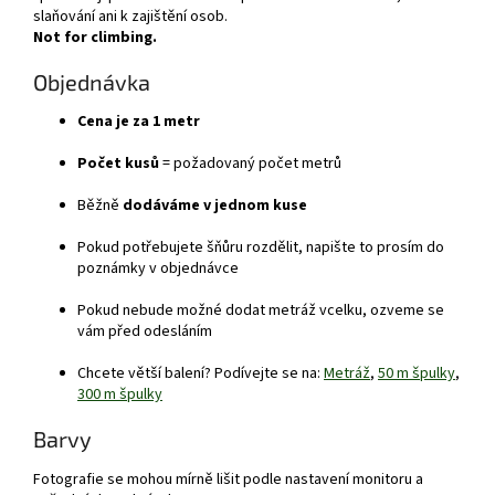
slaňování ani k zajištění osob.
Not for climbing.
Objednávka
Cena je za 1 metr
Počet kusů
= požadovaný počet metrů
Běžně
dodáváme v jednom kuse
Pokud potřebujete šňůru rozdělit, napište to prosím do
poznámky v objednávce
Pokud nebude možné dodat metráž vcelku, ozveme se
vám před odesláním
Chcete větší balení? Podívejte se na:
Metráž
,
50 m špulky
,
300 m špulky
Barvy
Fotografie se mohou mírně lišit podle nastavení monitoru a