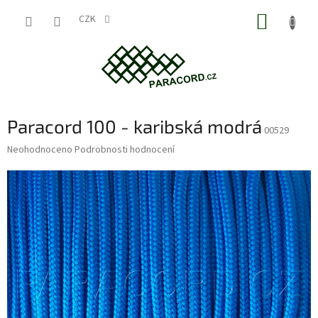
Přejít
NÁKUP
na
CZK
obsah
KOŠÍK
Paracord 100 - karibská modrá
00529
Průměrné
Neohodnoceno
Podrobnosti hodnocení
hodnocení
produktu
je
0,0
z
5
hvězdiček.