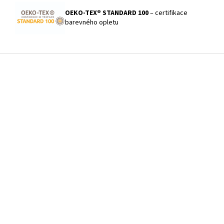
OEKO-TEX® STANDARD 100
– certifikace
barevného opletu
Z
á
p
a
t
í