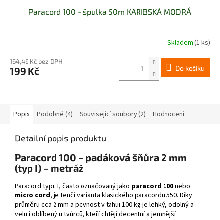
Paracord 100 - špulka 50m KARIBSKÁ MODRÁ
Skladem
(1 ks)
164,46 Kč bez DPH
Do košíku
199 Kč
Popis
Podobné (4)
Související soubory (2)
Hodnocení
Detailní popis produktu
Paracord 100 – padáková šňůra 2 mm
(typ I) – metráž
Paracord typu I, často označovaný jako
paracord 100
nebo
micro cord
, je tenčí varianta klasického paracordu 550. Díky
průměru cca 2 mm a pevnost v tahui 100 kg je lehký, odolný a
velmi oblíbený u tvůrců, kteří chtějí decentní a jemnější