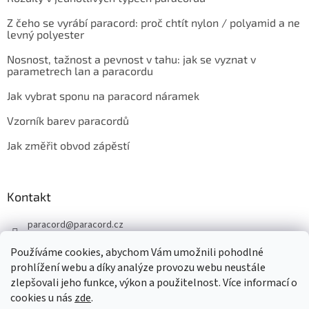
Z čeho se vyrábí paracord: proč chtít nylon / polyamid a ne
levný polyester
Nosnost, tažnost a pevnost v tahu: jak se vyznat v
parametrech lan a paracordu
Jak vybrat sponu na paracord náramek
Vzorník barev paracordů
Jak změřit obvod zápěstí
Kontakt
paracord
@
paracord.cz
+420 603 230 467
Používáme cookies, abychom Vám umožnili pohodlné
Sledujte nás také na facebooku
prohlížení webu a díky analýze provozu webu neustále
zlepšovali jeho funkce, výkon a použitelnost. Více informací o
paracord.cz
cookies u nás
zde
.