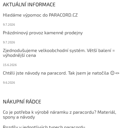
AKTUÁLNÍ INFORMACE
Hledáme výpomoc do PARACORD.CZ
9.7.2026
Prázdninový provoz kamenné prodejny
9.7.2026
Zjednodušujeme velkoobchodní systém. Větší balení =
výhodnější cena
15.6.2026
Chtěli jste návody na paracord. Tak jsem je natočila 😊🪢
9.6.2026
NÁKUPNÍ RÁDCE
Co je potřeba k výrobě náramku z paracordu? Materiál,
spony a návody
Rozdíly v jednotlivých typech paracordu