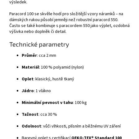
výsledek.
Paracord 100 se skvěle hodí pro složitější vzory náramků – na
dámských rukou působí jemněji než robustní paracord 550.
Často se také kombinuje s paracordem 550 jako výplet, ozdobná
výšivka nebo doplněk či detail.
Technické parametry
Průměr
: cca 2 mm
Materiál
: 100 % polyamid (nylon)
Oplet
: klasický, hustě tkaný
Jádro
: 1 vlákno
Minimální pevnost v tahu
: 100 kg
Tažnost
: cca 30 %
Odolnost
: vůči vlhkosti, plísním a běžnému UV záření
Barevný oplet s certifikací
OEKO-TEX® Standard 100