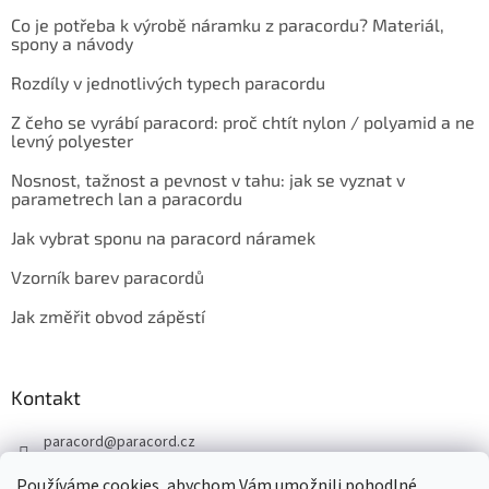
Co je potřeba k výrobě náramku z paracordu? Materiál,
spony a návody
Rozdíly v jednotlivých typech paracordu
Z čeho se vyrábí paracord: proč chtít nylon / polyamid a ne
levný polyester
Nosnost, tažnost a pevnost v tahu: jak se vyznat v
parametrech lan a paracordu
Jak vybrat sponu na paracord náramek
Vzorník barev paracordů
Jak změřit obvod zápěstí
Kontakt
paracord
@
paracord.cz
+420 603 230 467
Používáme cookies, abychom Vám umožnili pohodlné