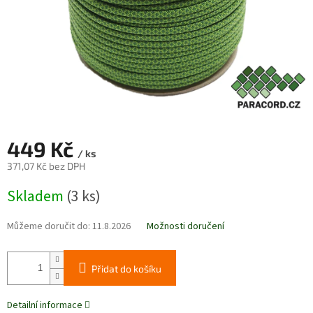
449 Kč
/ ks
371,07 Kč bez DPH
Měrná
Skladem
(3 ks)
cena:
Můžeme doručit do:
11.8.2026
Možnosti doručení
Přidat do košíku
Detailní informace