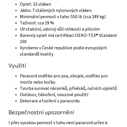
Oplet: 32 vláken
Jádro: 7 stáčených nylonových vláken
Minimální pevnost v tahu: 550 lb (cca 249 kg)
Tažnost: cca 29 %
UV stabilní, odolný vůči vlhkosti a plísním
Barevný oplet má certifikaci OEKO-TEX® Standard
100
Vyrobeno v České republice podle evropských
standardů kvality
Využití
Paracord vodítko pro psa, obojek, vodítko pro
morče nebo kočku
Tvorba survival náramků, přívěsků, ručních výpletů
Outdoor, táboření, nouzové použití
Dekorace a tvoření z paracordu
Bezpečnostní upozornění
I přes vysokou pevnost v tahu není paracord určen k