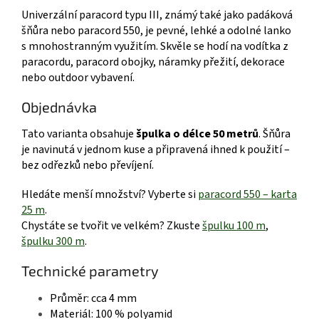
Univerzální paracord typu III, známý také jako padáková
šňůra nebo paracord 550, je pevné, lehké a odolné lanko
s mnohostranným využitím. Skvěle se hodí na vodítka z
paracordu, paracord obojky, náramky přežití, dekorace
nebo outdoor vybavení.
Objednávka
Tato varianta obsahuje
špulka o délce 50 metrů
. Šňůra
je navinutá v jednom kuse a připravená ihned k použití –
bez odřezků nebo převíjení.
Hledáte menší množství? Vyberte si
paracord 550 – karta
25 m
.
Chystáte se tvořit ve velkém? Zkuste
špulku 100 m
,
špulku 300 m
.
Technické parametry
Průměr: cca 4 mm
Materiál: 100 % polyamid