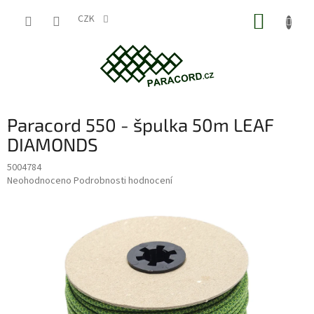
Přejít
NÁKUP
na
CZK
obsah
KOŠÍK
Paracord 550 - špulka 50m LEAF
DIAMONDS
5004784
Průměrné
Neohodnoceno
Podrobnosti hodnocení
hodnocení
produktu
je
0,0
z
5
hvězdiček.