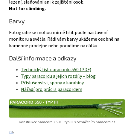
lezení, slaňování ani k zajištění osob.
Not for climbing.
Barvy
Fotografie se mohou mírně lišit podle nastavení
monitoru a světla. Rádi vám barvy ukážeme osobně na
kamenné prodejně nebo poradíme na dálku.
Další informace a odkazy
Technický list paracordu 550 (PDF)
Typy paracordu a jejich rozdíly – blog
Příslušenství, spony a karabiny
Nářadí pro práci s paracordem
Konstrukce paracordu 550 – typ III s označením paracord.cz