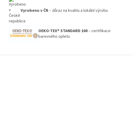
Vyrobeno v ČR
– důraz na kvalitu a lokální výrobu
OEKO-TEX® STANDARD 100
– certifikace
barevného opletu
Z
á
p
a
t
í