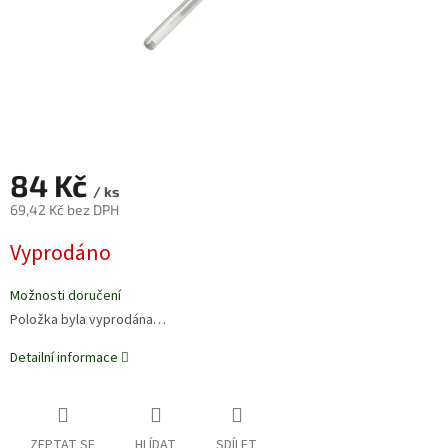
84 Kč
/ ks
69,42 Kč bez DPH
Měrná
Vyprodáno
cena:
Možnosti doručení
Položka byla vyprodána…
Detailní informace
ZEPTAT SE
HLÍDAT
SDÍLET