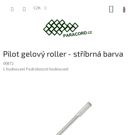
Přejít
NÁKUP
na
CZK
obsah
KOŠÍK
Pilot gelový roller - stříbrná barva
00872
Průměrné
1 hodnocení
Podrobnosti hodnocení
hodnocení
produktu
je
5,0
z
5
hvězdiček.