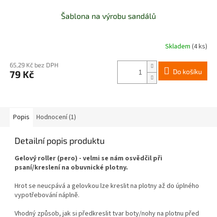
Šablona na výrobu sandálů
Skladem
(4 ks)
Průměrné
hodnocení
produktu
65,29 Kč bez DPH
Do košíku
79 Kč
je
5,0
z
5
hvězdiček.
Popis
Hodnocení (1)
Detailní popis produktu
Gelový roller (pero) - velmi se nám osvědčil při
psaní/kreslení na obuvnické plotny.
Hrot se neucpává a gelovkou lze kreslit na plotny až do úplného
vypotřebování náplně.
Vhodný způsob, jak si předkreslit tvar boty/nohy na plotnu před