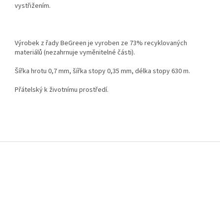
vystřižením.
Výrobek z řady BeGreen je vyroben ze 73% recyklovaných
materiálů (nezahrnuje vyměnitelné části).
Šířka hrotu 0,7 mm, šířka stopy 0,35 mm, délka stopy 630 m.
Přátelský k životnímu prostředí.
Z
á
p
a
t
í