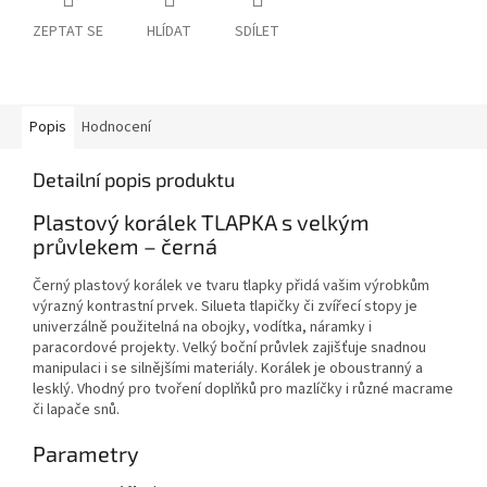
ZEPTAT SE
HLÍDAT
SDÍLET
Popis
Hodnocení
Detailní popis produktu
Plastový korálek TLAPKA s velkým
průvlekem – černá
Černý plastový korálek ve tvaru tlapky přidá vašim výrobkům
výrazný kontrastní prvek. Silueta tlapičky či zvířecí stopy je
univerzálně použitelná na obojky, vodítka, náramky i
paracordové projekty. Velký boční průvlek zajišťuje snadnou
manipulaci i se silnějšími materiály. Korálek je oboustranný a
lesklý. Vhodný pro tvoření doplňků pro mazlíčky i různé macrame
či lapače snů.
Parametry