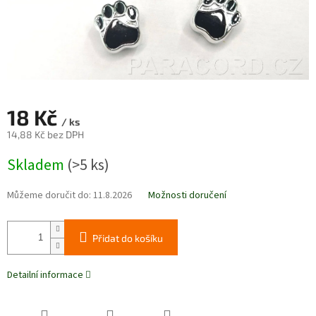
18 Kč
/ ks
14,88 Kč bez DPH
Měrná
Skladem
(>5 ks)
cena:
Můžeme doručit do:
11.8.2026
Možnosti doručení
Přidat do košíku
Detailní informace