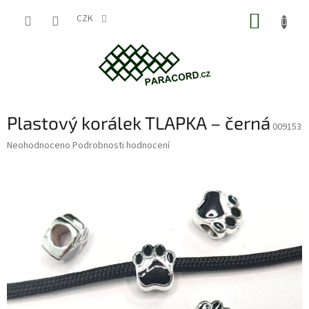
Přejít
NÁKUP
na
CZK
obsah
KOŠÍK
Plastový korálek TLAPKA – černá
009153
Průměrné
Neohodnoceno
Podrobnosti hodnocení
hodnocení
produktu
je
0,0
z
5
hvězdiček.