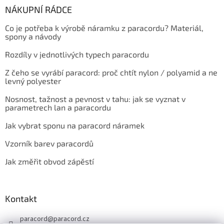
NÁKUPNÍ RÁDCE
Co je potřeba k výrobě náramku z paracordu? Materiál,
spony a návody
Rozdíly v jednotlivých typech paracordu
Z čeho se vyrábí paracord: proč chtít nylon / polyamid a ne
levný polyester
Nosnost, tažnost a pevnost v tahu: jak se vyznat v
parametrech lan a paracordu
Jak vybrat sponu na paracord náramek
Vzorník barev paracordů
Jak změřit obvod zápěstí
Kontakt
paracord
@
paracord.cz