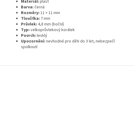
Materiál:
plast
Barva:
černá
Rozměry:
11 × 11 mm
Tloušťka:
7 mm
Průvlek:
4,8 mm (boční)
Typ:
velkoprůvlekový korálek
Povrch:
lesklý
Upozornění:
nevhodné pro děti do 3 let, nebezpečí
spolknutí
Z
á
p
a
t
í