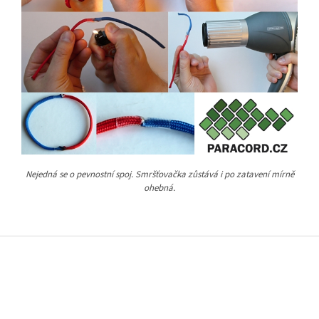
Nejedná se o pevnostní spoj. Smršťovačka zůstává i po zatavení mírně
ohebná.
Z
á
p
a
t