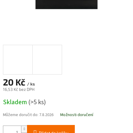
20 Kč
/ ks
16,53 Kč bez DPH
Měrná
Skladem
(>5 ks)
cena:
Můžeme doručit do:
7.8.2026
Možnosti doručení
Přidat do košíku