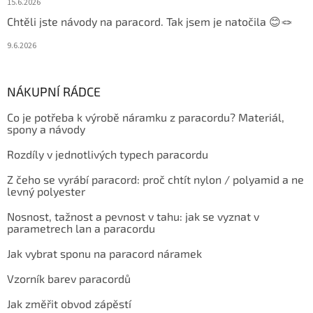
15.6.2026
Chtěli jste návody na paracord. Tak jsem je natočila 😊🪢
9.6.2026
NÁKUPNÍ RÁDCE
Co je potřeba k výrobě náramku z paracordu? Materiál,
spony a návody
Rozdíly v jednotlivých typech paracordu
Z čeho se vyrábí paracord: proč chtít nylon / polyamid a ne
levný polyester
Nosnost, tažnost a pevnost v tahu: jak se vyznat v
parametrech lan a paracordu
Jak vybrat sponu na paracord náramek
Vzorník barev paracordů
Jak změřit obvod zápěstí