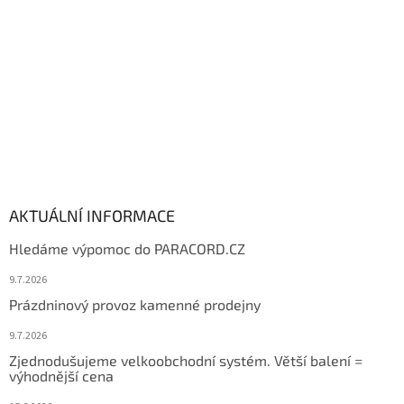
í
AKTUÁLNÍ INFORMACE
Hledáme výpomoc do PARACORD.CZ
9.7.2026
Prázdninový provoz kamenné prodejny
9.7.2026
Zjednodušujeme velkoobchodní systém. Větší balení =
výhodnější cena