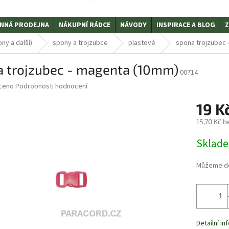
NNÁ PRODEJNA
NÁKUPNÍ RÁDCE
NÁVODY
INSPIRACE A BLOG
Z
ny a další)
spony a trojzubce
plastové
spona trojzubec 
 trojzubec - magenta (10mm)
00714
ceno
Podrobnosti hodnocení
19 K
15,70 Kč 
Měrná
Sklad
cena:
Můžeme do
Detailní i