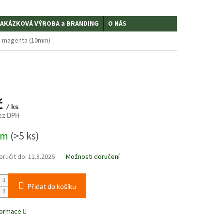
AKÁZKOVÁ VÝROBA a BRANDING
O NÁS
- magenta (10mm)
č
/ ks
bez DPH
em
(>5 ks)
ručit do:
11.8.2026
Možnosti doručení
Přidat do košíku
nformace