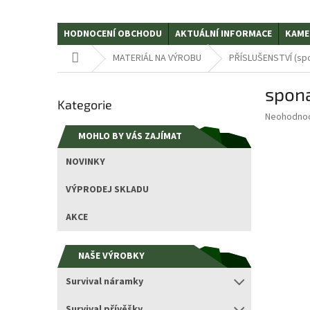
HODNOCENÍ OBCHODU
AKTUÁLNÍ INFORMACE
KAME
Domů
MATERIÁL NA VÝROBU
PŘÍSLUŠENSTVÍ (spo
P
spona
Přeskočit
o
Kategorie
kategorie
s
Průměrné
Neohodno
t
hodnocení
MOHLO BY VÁS ZAJÍMAT
r
produktu
a
je
NOVINKY
0,0
n
z
n
VÝPRODEJ SKLADU
5
í
hvězdiček.
p
AKCE
a
n
NAŠE VÝROBKY
e
l
Survival náramky
Survival přívěšky