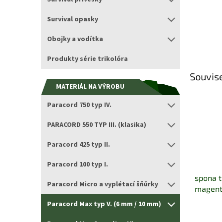
Survival opasky
Obojky a vodítka
Produkty série trikolóra
Souvise
MATERIÁL NA VÝROBU
Paracord 750 typ IV.
PARACORD 550 TYP III. (klasika)
Paracord 425 typ II.
Paracord 100 typ I.
spona t
Paracord Micro a vyplétací šňůrky
magent
Paracord Max typ V. (6 mm / 10 mm)