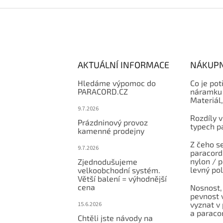
AKTUÁLNÍ INFORMACE
NÁKUPN
Hledáme výpomoc do
Co je pot
PARACORD.CZ
náramku 
Materiál
9.7.2026
Rozdíly v
Prázdninový provoz
typech p
kamenné prodejny
Z čeho se
9.7.2026
paracord:
nylon / 
Zjednodušujeme
levný po
velkoobchodní systém.
Větší balení = výhodnější
cena
Nosnost,
pevnost v
vyznat v
15.6.2026
a paraco
Chtěli jste návody na