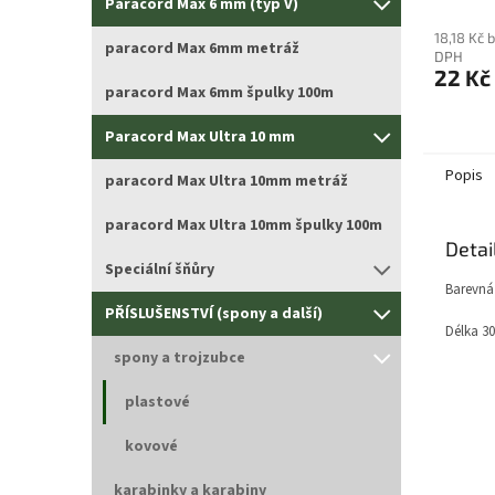
Paracord Max 6 mm (typ V)
18,18 Kč 
paracord Max 6mm metráž
DPH
22 Kč
paracord Max 6mm špulky 100m
Paracord Max Ultra 10 mm
Popis
paracord Max Ultra 10mm metráž
paracord Max Ultra 10mm špulky 100m
Detai
Speciální šňůry
Barevná
PŘÍSLUŠENSTVÍ (spony a další)
Délka 3
spony a trojzubce
plastové
kovové
karabinky a karabiny