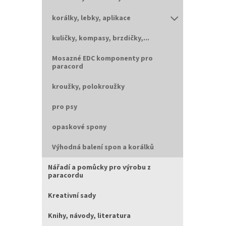
korálky, lebky, aplikace
kuličky, kompasy, brzdičky,...
Mosazné EDC komponenty pro
paracord
kroužky, polokroužky
pro psy
opaskové spony
Výhodná balení spon a korálků
Nářadí a pomůcky pro výrobu z
paracordu
Kreativní sady
Knihy, návody, literatura