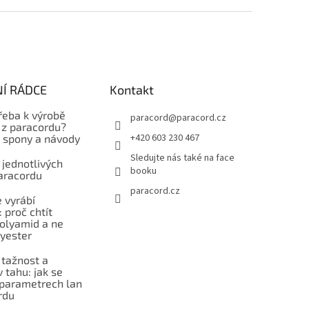
Í RÁDCE
Kontakt
řeba k výrobě
paracord
@
paracord.cz
z paracordu?
+420 603 230 467
, spony a návody
Sledujte nás také na face
 jednotlivých
booku
aracordu
paracord.cz
 vyrábí
 proč chtít
polyamid a ne
lyester
 tažnost a
 tahu: jak se
 parametrech lan
rdu