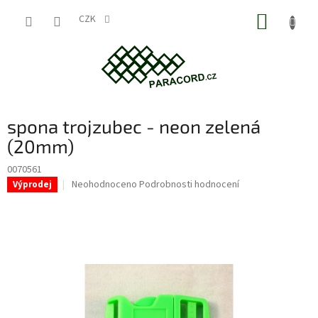
Přejít
NÁKUP
na
CZK
obsah
KOŠÍK
spona trojzubec - neon zelená
(20mm)
0070561
Průměrné
Neohodnoceno
Podrobnosti hodnocení
Výprodej
hodnocení
produktu
je
0,0
z
5
hvězdiček.