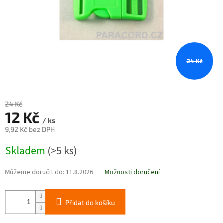
24 Kč
24 Kč
12 Kč
/ ks
9,92 Kč bez DPH
Měrná
Skladem
(>5 ks)
cena:
Můžeme doručit do:
11.8.2026
Možnosti doručení
Přidat do košíku