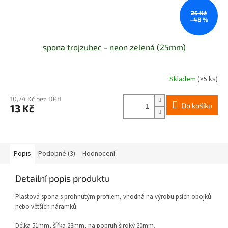
25 Kč
–48 %
spona trojzubec - neon zelená (25mm)
Skladem
(>5 ks)
10,74 Kč bez DPH
Do košíku
13 Kč
Popis
Podobné (3)
Hodnocení
Detailní popis produktu
Plastová spona s prohnutým profilem, vhodná na výrobu psích obojků
nebo větších náramků.
Délka 51mm, šířka 23mm, na popruh široký 20mm.