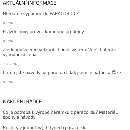
AKTUÁLNÍ INFORMACE
Hledáme výpomoc do PARACORD.CZ
9.7.2026
Prázdninový provoz kamenné prodejny
9.7.2026
Zjednodušujeme velkoobchodní systém. Větší balení =
výhodnější cena
15.6.2026
Chtěli jste návody na paracord. Tak jsem je natočila 😊🪢
9.6.2026
NÁKUPNÍ RÁDCE
Co je potřeba k výrobě náramku z paracordu? Materiál,
spony a návody
Rozdíly v jednotlivých typech paracordu