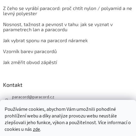
Z čeho se vyrábí paracord: proč chtít nylon / polyamid a ne
levný polyester
Nosnost, tažnost a pevnost v tahu: jak se vyznat v
parametrech lan a paracordu
Jak vybrat sponu na paracord náramek
Vzorník barev paracordů
Jak změřit obvod zápěstí
Kontakt
paracord
@
paracord.cz
+420 603 230 467
Používáme cookies, abychom Vám umožnili pohodlné
Sledujte nás také na facebooku
prohlížení webu a díky analýze provozu webu neustále
zlepšovali jeho funkce, výkon a použitelnost. Více informací o
paracord.cz
cookies u nás
zde
.