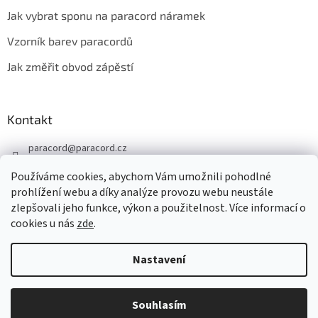
Jak vybrat sponu na paracord náramek
Vzorník barev paracordů
Jak změřit obvod zápěstí
Kontakt
paracord
@
paracord.cz
+420 603 230 467
Používáme cookies, abychom Vám umožnili pohodlné
Sledujte nás také na facebooku
prohlížení webu a díky analýze provozu webu neustále
zlepšovali jeho funkce, výkon a použitelnost. Více informací o
paracord.cz
cookies u nás
zde
.
Nastavení
Vytvořil Shoptet
Souhlasím
Copyright 2026
PARACORD.CZ
. Všechna práva vyhrazena.