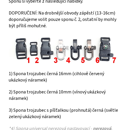
Sponu si vyberte z následující nabídky.
DOPORUČENÍ: Na drobnější obvody zápěstí (13-16cm)
doporučujeme volit pouze sponu č. 2, ostatní by mohly
být příliš mohutné.
1) Spona trojzubec černá 16mm (cihlově červený
ukázkový náramek)
2) Spona trojzubec černá 10mm (vínový ukázkový
náramek)
3) Spona trojzubec s píšťalkou (prohnutá) černá (světle
zelený ukázkový náramek)
*4) Spona universal nerezová nastavovací -
nerezová
,