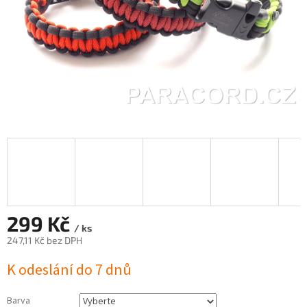
299 Kč
/ ks
247,11 Kč
bez DPH
Měrná
K odeslání do 7 dnů
cena:
Barva