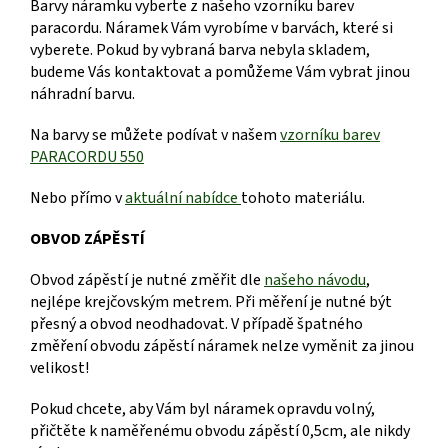
Barvy náramku vyberte z našeho vzorníku barev
paracordu. Náramek Vám vyrobíme v barvách, které si
vyberete. Pokud by vybraná barva nebyla skladem,
budeme Vás kontaktovat a pomůžeme Vám vybrat jinou
náhradní barvu.
Na barvy se můžete podívat v našem
vzorníku barev
PARACORDU 550
Nebo přímo v
aktuální nabídce
tohoto materiálu.
OBVOD ZÁPĚSTÍ
Obvod zápěstí je nutné změřit dle
našeho návodu
,
nejlépe krejčovským metrem. Při měření je nutné být
přesný a obvod neodhadovat. V případě špatného
změření obvodu zápěstí náramek nelze vyměnit za jinou
velikost!
Pokud chcete, aby Vám byl náramek opravdu volný,
přičtěte k naměřenému obvodu zápěstí 0,5cm, ale nikdy