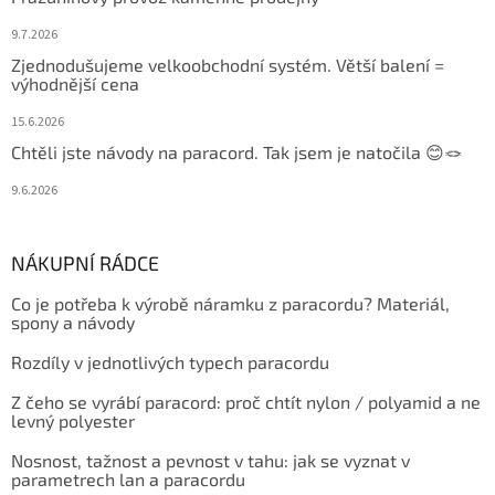
9.7.2026
Zjednodušujeme velkoobchodní systém. Větší balení =
výhodnější cena
15.6.2026
Chtěli jste návody na paracord. Tak jsem je natočila 😊🪢
9.6.2026
NÁKUPNÍ RÁDCE
Co je potřeba k výrobě náramku z paracordu? Materiál,
spony a návody
Rozdíly v jednotlivých typech paracordu
Z čeho se vyrábí paracord: proč chtít nylon / polyamid a ne
levný polyester
Nosnost, tažnost a pevnost v tahu: jak se vyznat v
parametrech lan a paracordu