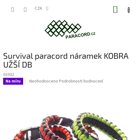
Přejít
NÁKUP
na
CZK
obsah
KOŠÍK
Survival paracord náramek KOBRA
UŽŠÍ DB
03302
Průměrné
Neohodnoceno
Podrobnosti hodnocení
Na míru
hodnocení
produktu
je
0,0
z
5
hvězdiček.