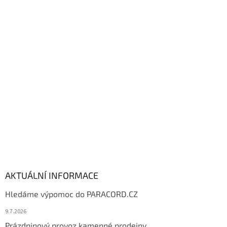
Z
á
p
a
t
í
AKTUÁLNÍ INFORMACE
Hledáme výpomoc do PARACORD.CZ
9.7.2026
Prázdninový provoz kamenné prodejny