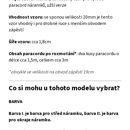
paracord náramků, užší verze
Vhodnost vzoru:
se sponou velikosti 10mm je tento
vzor vhodný i pro drobné ruce s menším obvodem
zápěstí
Šíře vzoru:
cca 1,8cm
Obsah paracordu po rozmotání
*
:
dva kusy paracordu o
délce cca 1,5m, celkem cca 3m
*obvykle ve velikosti na obvod zápěstí 19cm
Co si mohu u tohoto modelu vybrat?
BARVA
Barva I. je barva pro střed náramku, barva II. je barva
pro okraje náramku.