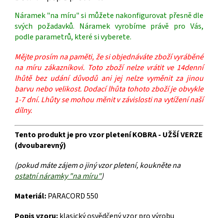
Náramek "na míru" si můžete nakonfigurovat přesně dle
svých požadavků. Náramek vyrobíme právě pro Vás,
podle parametrů, které si vyberete.
Mějte prosím na paměti, že si objednáváte zboží vyráběné
na míru zákazníkovi. Toto zboží nelze vrátit ve 14denní
lhůtě bez udání důvodů ani jej nelze vyměnit za jinou
barvu nebo velikost. Dodací lhůta tohoto zboží je obvykle
1-7 dní. Lhůty se mohou měnit v závislosti na vytížení naší
dílny.
Tento produkt je pro vzor pletení KOBRA - UŽŠÍ VERZE
(dvoubarevný)
(pokud máte zájem o jiný vzor pletení, koukněte na
ostatní náramky "na míru"
)
Materiál:
PARACORD 550
Popis vzoru:
klasický osvědčený vzor pro výrobu