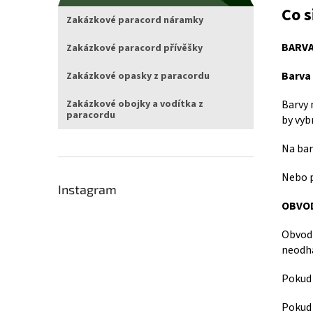
Co 
Zakázkové paracord náramky
BARV
Zakázkové paracord přívěšky
Barva 
Zakázkové opasky z paracordu
Barvy 
Zakázkové obojky a vodítka z
paracordu
by vyb
Na bar
Nebo 
Instagram
OBVOD
Obvod 
neodha
Pokud 
Pokud 