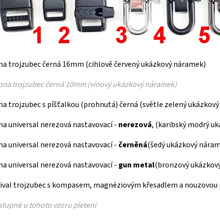
na trojzubec černá 16mm (cihlově červený ukázkový náramek)
ona trojzubec černá 10mm (vínový ukázkový náramek)
na trojzubec s píšťalkou (prohnutá) černá (světle zelený ukázkov
na universal nerezová nastavovací -
nerezová
, (karibský modrý u
na universal nerezová nastavovací -
černěná
(šedý ukázkový nára
na universal nerezová nastavovací -
gun metal
(bronzový ukázkov
vival trojzubec s kompasem, magnéziovým křesadlem a nouzovou 
tupné u tohoto vzoru pletení