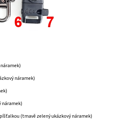
ý náramek)
kázkový náramek)
mek)
ý náramek)
píšťalkou (tmavě zelený ukázkový náramek)