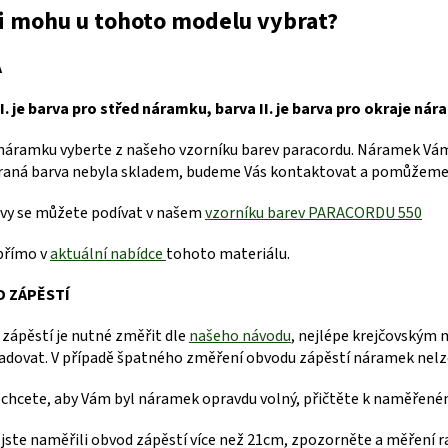
si mohu u tohoto modelu vybrat?
A
I. je barva pro střed náramku, barva II. je barva pro okraje nár
náramku vyberte z našeho vzorníku barev paracordu. Náramek Vám 
raná barva nebyla skladem, budeme Vás kontaktovat a pomůžeme 
vy se můžete podívat v našem
vzorníku barev PARACORDU 550
přímo v
aktuální nabídce
tohoto materiálu.
 ZÁPĚSTÍ
zápěstí je nutné změřit dle
našeho návodu
, nejlépe krejčovským 
dovat. V případě špatného změření obvodu zápěstí náramek nelze 
chcete, aby Vám byl náramek opravdu volný, přičtěte k naměřeném
jste naměřili obvod zápěstí více než 21cm, zpozorněte a měření r