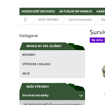
HODNOCENÍ OBCHODU
AKTUÁLNÍ INFORMACE
KAME
Domů
NAŠE VÝROBKY
Survival náramky
Ná
P
Survi
Přeskočit
o
Kategorie
kategorie
s
Na míru
t
MOHLO BY VÁS ZAJÍMAT
r
a
NOVINKY
n
n
VÝPRODEJ SKLADU
í
p
AKCE
a
n
NAŠE VÝROBKY
e
l
Survival náramky
NEJPRODÁVANĚJŠÍ paracord náramky