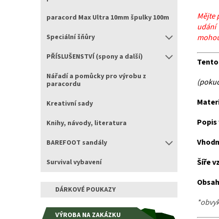
Mějte 
paracord Max Ultra 10mm špulky 100m
udání 
mohou 
Speciální šňůry
PŘÍSLUŠENSTVÍ (spony a další)
Tento 
Nářadí a pomůcky pro výrobu z
(pokud
paracordu
Mater
Kreativní sady
Popis
Knihy, návody, literatura
Vhodn
BAREFOOT sandály
Šíře v
Survival vybavení
Obsah
DÁRKOVÉ POUKAZY
*obvyk
VÝROBA NA ZAKÁZKU