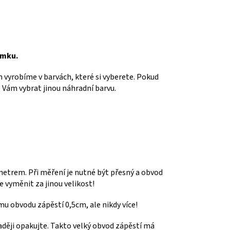
amku.
vyrobíme v barvách, které si vyberete. Pokud
Vám vybrat jinou náhradní barvu.
metrem. Při měření je nutné být přesný a obvod
vyměnit za jinou velikost!
u obvodu zápěstí 0,5cm, ale nikdy více!
aději opakujte. Takto velký obvod zápěstí má