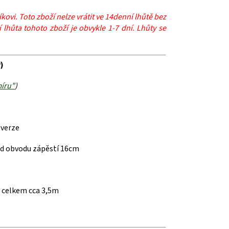
ovi. Toto zboží nelze vrátit ve 14denní lhůtě bez
 lhůta tohoto zboží je obvykle 1-7 dní. Lhůty se
)
míru"
)
 verze
od obvodu zápěstí 16cm
, celkem cca 3,5m