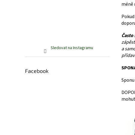
méně n
Pokud 
doporu
Často 
zápěst
Sledovat na Instagramu
a samo
přídav
SPON
Facebook
Sponu 
DOPORU
mohut