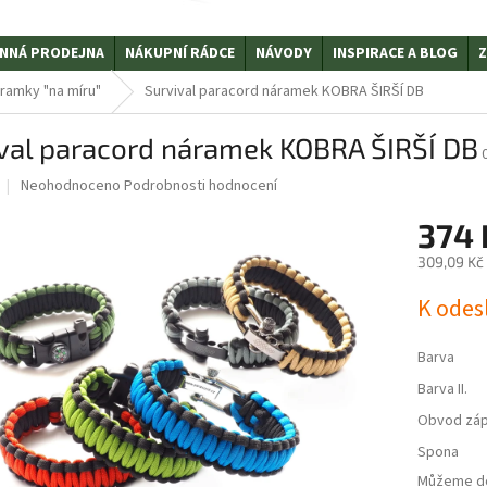
NNÁ PRODEJNA
NÁKUPNÍ RÁDCE
NÁVODY
INSPIRACE A BLOG
Z
ramky "na míru"
Survival paracord náramek KOBRA ŠIRŠÍ DB
val paracord náramek KOBRA ŠIRŠÍ DB
Průměrné
Neohodnoceno
Podrobnosti hodnocení
hodnocení
produktu
374 
je
309,09 Kč
0,0
z
Měrná
K odes
5
cena:
hvězdiček.
Barva
Barva II.
Obvod záp
Spona
Můžeme do