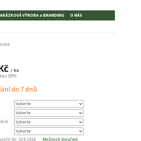
AKÁZKOVÁ VÝROBA a BRANDING
O NÁS
03304
Kč
/ ks
bez DPH
lání do 7 dnů
ěstí
ručit do:
20.8.2026
Možnosti doručení