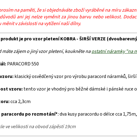
prosím na paměti, že si objednáváte zboží vyráběné na míru zákazník
důvodů ani jej nelze vyměnit za jinou barvu nebo velikost. Dodací
měnit v závislosti na vytížení naší dílny.
produkt je pro vzor pletení KOBRA - ŠIRŠÍ VERZE (dvoubarevný
 máte zájem o jiný vzor pletení, koukněte na
ostatní náramky "na 
iál:
PARACORD 550
 vzoru:
klasický osvědčený vzor pro výrobu paracord náramků, širší
ost vzoru:
tento vzor je vhodný pro běžné dámské i pánské ruce 
zoru:
cca 2,3cm
 paracordu po rozmotání
*
:
dva kusy paracordu o délce cca 1,75m
le ve velikosti na obvod zápěstí 19cm