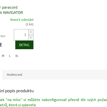
r paracord
k NAVIGATOR
Ihned k odeslání
é
(1 ks)
í
 bez
č
DETAIL
k.
M
L
XL
Hodnocení
lní popis produktu
ek "na míru" si můžete nakonfigurovat přesně dle svých požad
trů, které si vyberete.