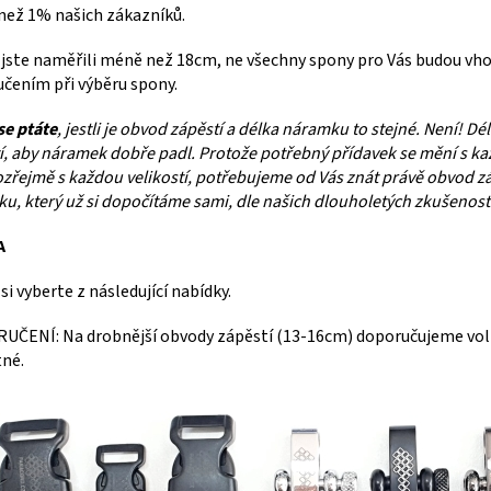
ež 1% našich zákazníků.
jste naměřili méně než 18cm, ne všechny spony pro Vás budou vh
čením při výběru spony.
se ptáte
, jestli je obvod zápěstí a délka náramku to stejné. Není! 
í, aby náramek dobře padl. Protože potřebný přídavek se mění s 
zřejmě s každou velikostí, potřebujeme od Vás znát právě obvod zá
ku, který už si dopočítáme sami, dle našich dlouholetých zkušenost
A
si vyberte z následující nabídky.
ČENÍ: Na drobnější obvody zápěstí (13-16cm) doporučujeme volit 
né.