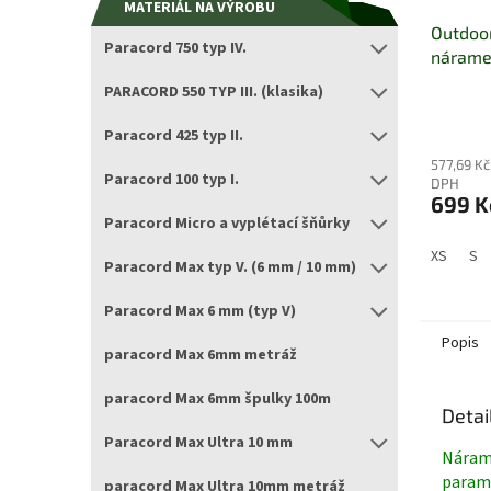
MATERIÁL NA VÝROBU
Outdoo
Paracord 750 typ IV.
nárame
GREEN
PARACORD 550 TYP III. (klasika)
Průměrn
hodnocen
Paracord 425 typ II.
produktu
je
577,69 Kč
Paracord 100 typ I.
DPH
5,0
699 K
z
Paracord Micro a vyplétací šňůrky
5
hvězdiče
XS
S
Paracord Max typ V. (6 mm / 10 mm)
Paracord Max 6 mm (typ V)
Popis
paracord Max 6mm metráž
paracord Max 6mm špulky 100m
Detai
Paracord Max Ultra 10 mm
Náram
parame
paracord Max Ultra 10mm metráž