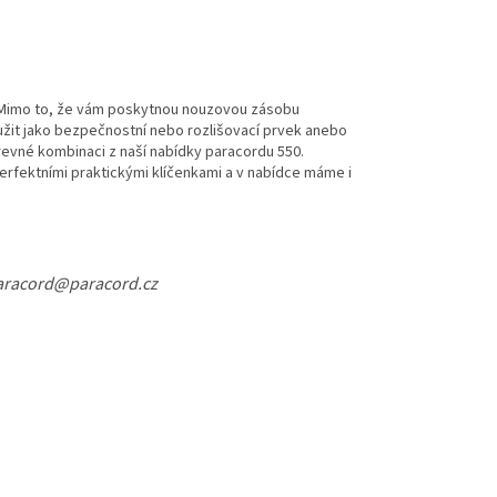
st. Mimo to, že vám poskytnou nouzovou zásobu
užit jako bezpečnostní nebo rozlišovací prvek anebo
arevné kombinaci z naší nabídky paracordu 550.
 perfektními praktickými klíčenkami a v nabídce máme i
 paracord@paracord.cz