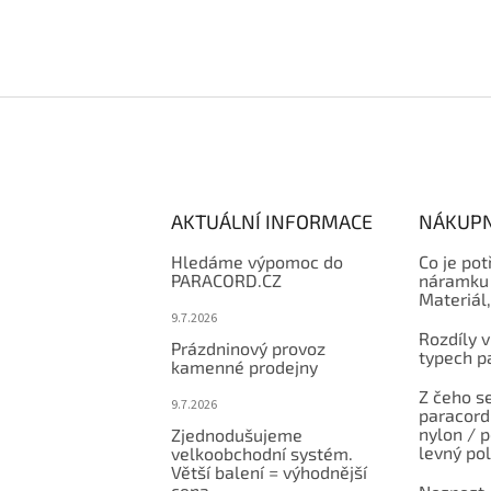
AKTUÁLNÍ INFORMACE
NÁKUPN
Hledáme výpomoc do
Co je pot
PARACORD.CZ
náramku 
Materiál
9.7.2026
Rozdíly v
Prázdninový provoz
typech p
kamenné prodejny
Z čeho se
9.7.2026
paracord:
nylon / 
Zjednodušujeme
levný po
velkoobchodní systém.
Větší balení = výhodnější
cena