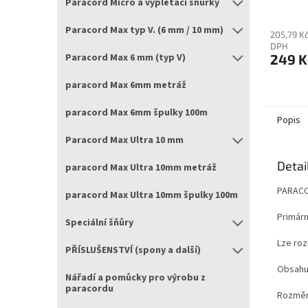
Paracord Micro a vyplétací šňůrky
hodnocen
produktu
Paracord Max typ V. (6 mm / 10 mm)
je
205,79 K
DPH
5,0
249 K
Paracord Max 6 mm (typ V)
z
5
paracord Max 6mm metráž
hvězdiče
paracord Max 6mm špulky 100m
Popis
Paracord Max Ultra 10 mm
Detai
paracord Max Ultra 10mm metráž
PARACO
paracord Max Ultra 10mm špulky 100m
Primární
Speciální šňůry
Lze roz
PŘÍSLUŠENSTVÍ (spony a další)
Obsahu
Nářadí a pomůcky pro výrobu z
paracordu
Rozměr