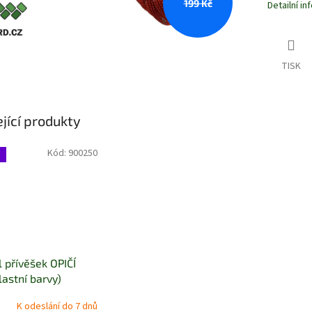
199 Kč
Detailní i
TISK
jící produkty
Kód:
900250
u
l přívěšek OPIČÍ
lastní barvy)
K odeslání do 7 dnů
é