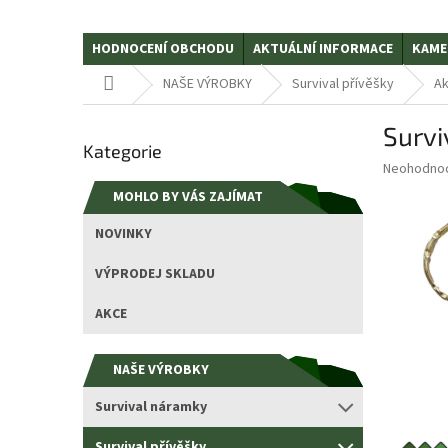
HODNOCENÍ OBCHODU
AKTUÁLNÍ INFORMACE
KAME
Domů
NAŠE VÝROBKY
Survival přívěšky
Ak
P
Survi
Přeskočit
o
Kategorie
kategorie
s
Průměrné
Neohodno
t
hodnocení
MOHLO BY VÁS ZAJÍMAT
r
produktu
a
je
NOVINKY
0,0
n
z
n
VÝPRODEJ SKLADU
5
í
hvězdiček.
p
AKCE
a
n
NAŠE VÝROBKY
e
l
Survival náramky
Survival přívěšky