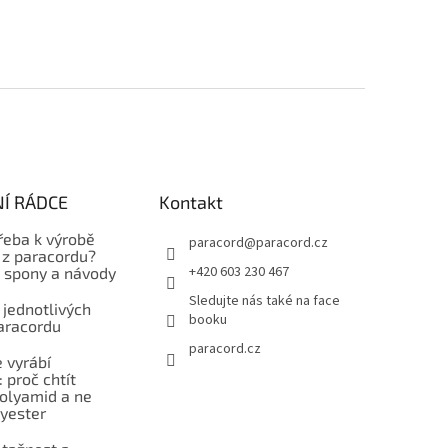
Í RÁDCE
Kontakt
řeba k výrobě
paracord
@
paracord.cz
z paracordu?
+420 603 230 467
, spony a návody
Sledujte nás také na face
 jednotlivých
booku
aracordu
paracord.cz
 vyrábí
 proč chtít
polyamid a ne
lyester