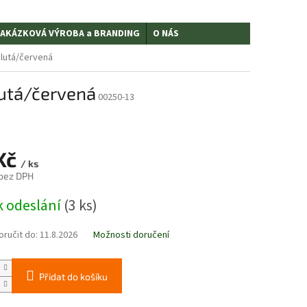
AKÁZKOVÁ VÝROBA a BRANDING
O NÁS
žlutá/červená
žlutá/červená
00250-13
Kč
/ ks
 bez DPH
k odeslání
(3 ks)
ručit do:
11.8.2026
Možnosti doručení
Přidat do košíku