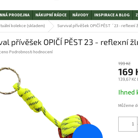
NNÁ PRODEJNA
NÁKUPNÍ RÁDCE
NÁVODY
INSPIRACE A BLOG
Z
tuální kolekce (skladem)
Survival přívěšek OPIČÍ PĚST ´23 - reflexní 
val přívěšek OPIČÍ PĚST ´23 - reflexní 
ceno
Podrobnosti hodnocení
199 Kč
169 
139,67 Kč
Měrná
Ihned 
cena:
Můžeme do