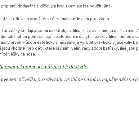
připnutí: dodávána s klíčovým kroužkem ale lze použít i jinak
/
červená s reflexním proužkem
žlutá s reflexním proužkem
d přívěšky se dají připnou na batoh, svítilnu, klíče a na mnoha dalších mí
du, tak mohou pomoct např. se zlepšením úchytu nože/svítilny, mohou slo
rasný prvek. Působí esteticky a můžeme je vyrobit prakticky v jakékoliv b
 jsou vhodné i pro děti, které si s nimi velmi rády zdobí batůžky, jiné jsou
ní přívěšky na nože.
barevnou kombinaci můžete objednat zde.
rovedení přívěšku pro Vás rádi vyrobíme na míru, napište nám na