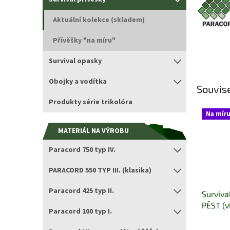
Aktuální kolekce (skladem)
Přívěšky "na míru"
Survival opasky
Obojky a vodítka
Souvise
Produkty série trikolóra
Na mír
MATERIÁL NA VÝROBU
Paracord 750 typ IV.
PARACORD 550 TYP III. (klasika)
Paracord 425 typ II.
Surviva
PĚST (v
Paracord 100 typ I.
Průměrn