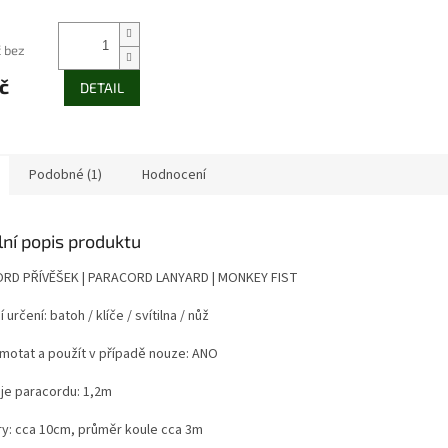
í
č bez
č
DETAIL
k.
Podobné (1)
Hodnocení
lní popis produktu
RD PŘÍVĚŠEK | PARACORD LANYARD | MONKEY FIST
 určení: batoh / klíče / svítilna / nůž
motat a použít v případě nouze: ANO
je paracordu: 1,2m
y: cca 10cm, průměr koule cca 3m