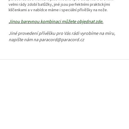
velmi rády zdobí batůžky, jiné jsou perfektními praktickými
klíčenkami a v nabídce máme i speciální přívěšky na nože.
Jinou barevnou kombinaci můžete objednat zde.
Jiné provedení přívěšku pro Vás rádi vyrobíme na míru,
napište nám na paracord@paracord.cz
Z
á
p
a
t
í