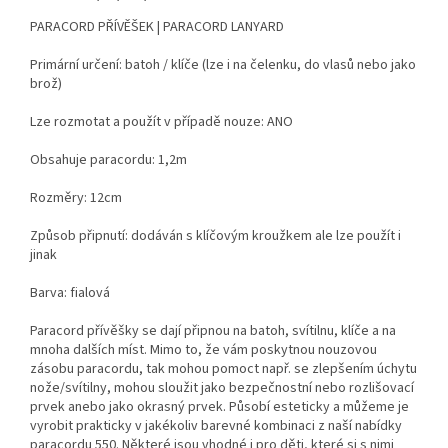
PARACORD PŘÍVĚŠEK | PARACORD LANYARD
Primární určení: batoh / klíče (lze i na čelenku, do vlasů nebo jako
brož)
Lze rozmotat a použít v případě nouze: ANO
Obsahuje paracordu: 1,2m
Rozměry: 12cm
Způsob připnutí: dodáván s klíčovým kroužkem ale lze použít i
jinak
Barva: fialová
Paracord přívěšky se dají připnou na batoh, svítilnu, klíče a na
mnoha dalších míst. Mimo to, že vám poskytnou nouzovou
zásobu paracordu, tak mohou pomoct např. se zlepšením úchytu
nože/svítilny, mohou sloužit jako bezpečnostní nebo rozlišovací
prvek anebo jako okrasný prvek. Působí esteticky a můžeme je
vyrobit prakticky v jakékoliv barevné kombinaci z naší nabídky
paracordu 550. Některé jsou vhodné i pro děti, které si s nimi