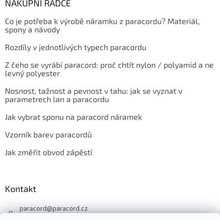
NÁKUPNÍ RÁDCE
Co je potřeba k výrobě náramku z paracordu? Materiál,
spony a návody
Rozdíly v jednotlivých typech paracordu
Z čeho se vyrábí paracord: proč chtít nylon / polyamid a ne
levný polyester
Nosnost, tažnost a pevnost v tahu: jak se vyznat v
parametrech lan a paracordu
Jak vybrat sponu na paracord náramek
Vzorník barev paracordů
Jak změřit obvod zápěstí
Kontakt
paracord
@
paracord.cz