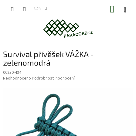
Přejít
NÁKUP
na
CZK
obsah
KOŠÍK
Survival přívěšek VÁŽKA -
zelenomodrá
00230-434
Průměrné
Neohodnoceno
Podrobnosti hodnocení
hodnocení
produktu
je
0,0
z
5
hvězdiček.