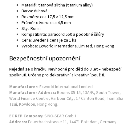
Materiál: titanová slitina (titanium alloy)
Barva: duhová
Rozměry: cca 17,5 × 12,5 mm
Průměr otvoru: cca 4,5 mm
Styl: Ronin
Kompatibilita: paracord 550 a podobné šňůry
Cena: uvedená cena je za 1 ks
Výrobce: Ecworld International Limited, Hong Kong
Bezpečnostní upozornění
Nejedná se o hračku. Nevhodné pro děti do 3 let – nebezpečí
spolknutí. Určeno pro dekorativní a kreativní použití.
Manufacturer:
Ecworld International Limited
Manufacturer Address:
Rooms 05-15, 13A/F., South Tower,
World Finance Centre, Harbour City, 17 Canton Road, Tsim Sha
Tsui, Kowloon, Hong Kong.
EC REP Company:
SINO-SEAR GmbH
Address:
Feuerbachstrasse 11, 14471 Potsdam, Germany