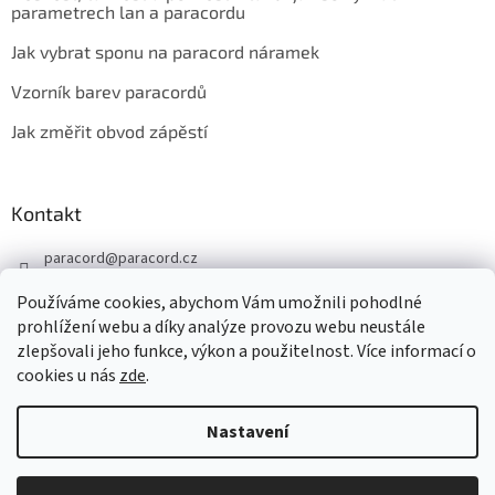
parametrech lan a paracordu
Jak vybrat sponu na paracord náramek
Vzorník barev paracordů
Jak změřit obvod zápěstí
Kontakt
paracord
@
paracord.cz
+420 603 230 467
Používáme cookies, abychom Vám umožnili pohodlné
Sledujte nás také na facebooku
prohlížení webu a díky analýze provozu webu neustále
zlepšovali jeho funkce, výkon a použitelnost. Více informací o
paracord.cz
cookies u nás
zde
.
Nastavení
Vytvořil Shoptet