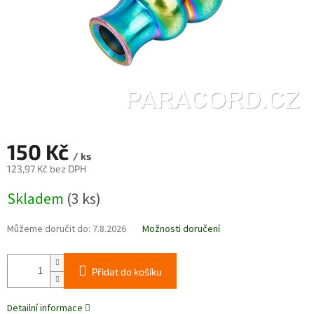
150 Kč
/ ks
123,97 Kč bez DPH
Měrná
Skladem
(3 ks)
cena:
Můžeme doručit do:
7.8.2026
Možnosti doručení
Přidat do košíku
Detailní informace