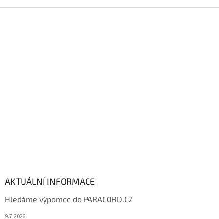
Z
á
p
a
t
í
AKTUÁLNÍ INFORMACE
Hledáme výpomoc do PARACORD.CZ
9.7.2026