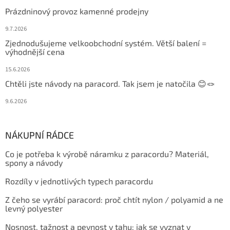
Prázdninový provoz kamenné prodejny
9.7.2026
Zjednodušujeme velkoobchodní systém. Větší balení =
výhodnější cena
15.6.2026
Chtěli jste návody na paracord. Tak jsem je natočila 😊🪢
9.6.2026
NÁKUPNÍ RÁDCE
Co je potřeba k výrobě náramku z paracordu? Materiál,
spony a návody
Rozdíly v jednotlivých typech paracordu
Z čeho se vyrábí paracord: proč chtít nylon / polyamid a ne
levný polyester
Nosnost, tažnost a pevnost v tahu: jak se vyznat v