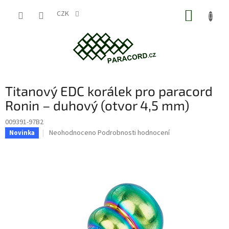
Přejít
NÁKUP
na
CZK
obsah
KOŠÍK
Titanový EDC korálek pro paracord
Ronin – duhový (otvor 4,5 mm)
009391-97B2
Průměrné
Neohodnoceno
Podrobnosti hodnocení
Novinka
hodnocení
produktu
je
0,0
z
5
hvězdiček.