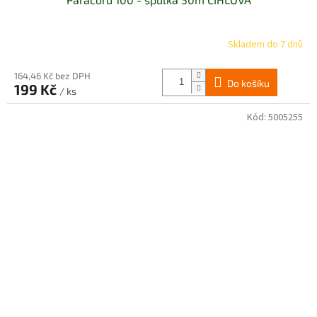
Skladem do 7 dnů
Průměrné
hodnocení
produktu
164,46 Kč bez DPH
Do košíku
je
199 Kč
/ ks
5,0
z
Kód:
5005255
5
hvězdiček.