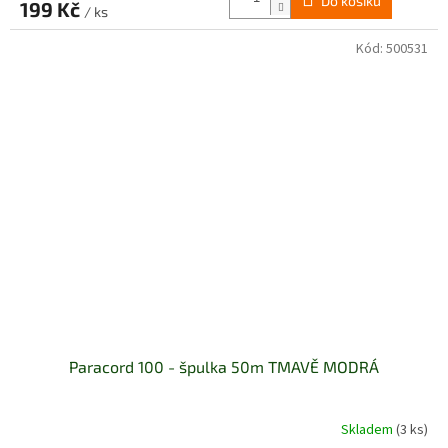
Do košíku
199 Kč
/ ks
Kód:
500531
Paracord 100 - špulka 50m TMAVĚ MODRÁ
Skladem
(3 ks)
Průměrné