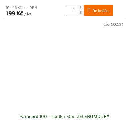
hodnocení
produktu
164,46 Kč bez DPH
Do košíku
je
199 Kč
/ ks
5,0
z
Kód:
500534
5
hvězdiček.
Paracord 100 - špulka 50m ZELENOMODRÁ