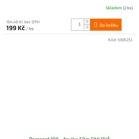
Skladem
(2 ks)
164,46 Kč bez DPH
Do košíku
199 Kč
/ ks
Kód:
5005251
Paracord 100 - špulka 50m CIHLOVÁ