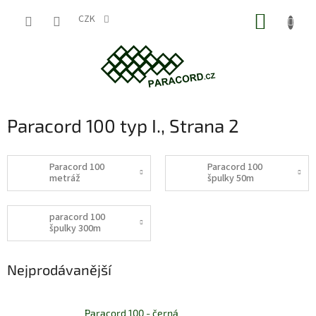
Přejít
NÁKUP
na
CZK
obsah
KOŠÍK
Paracord 100 typ I.
, Strana 2
Paracord 100
Paracord 100
metráž
špulky 50m
paracord 100
špulky 300m
Nejprodávanější
Paracord 100 - černá