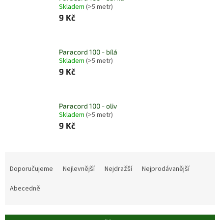
Skladem
(>5 metr)
9 Kč
Paracord 100 - bílá
Skladem
(>5 metr)
9 Kč
Paracord 100 - oliv
Skladem
(>5 metr)
9 Kč
Ř
a
Doporučujeme
Nejlevnější
Nejdražší
Nejprodávanější
z
e
Abecedně
n
í