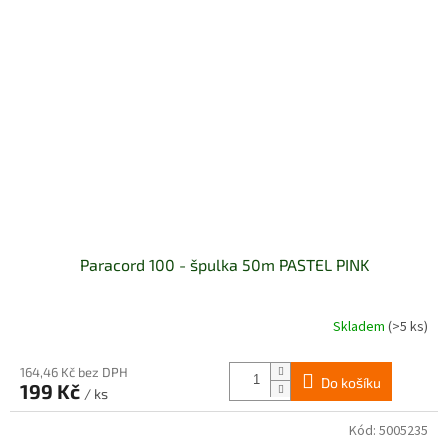
Paracord 100 - špulka 50m PASTEL PINK
Skladem
(>5 ks)
164,46 Kč bez DPH
Do košíku
199 Kč
/ ks
Kód:
5005235