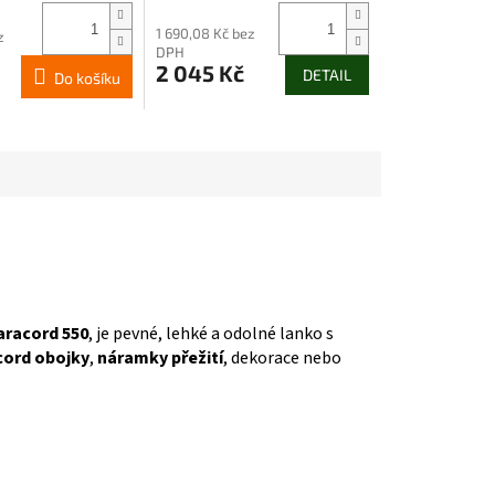
1 690,08 Kč bez
z
DPH
2 045 Kč
DETAIL
Do košíku
aracord 550
, je pevné, lehké a odolné lanko s
cord obojky
,
náramky přežití
, dekorace nebo