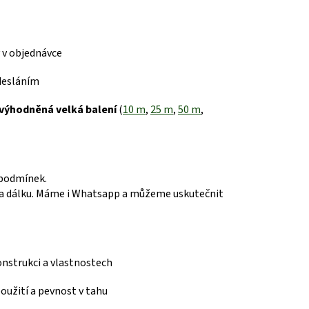
 v objednávce
desláním
výhodněná velká balení
(
10 m
,
25 m
,
50 m
,
 podmínek.
 dálku.
Máme i Whatsapp a můžeme uskutečnit
konstrukci a vlastnostech
 použití a pevnost v tahu