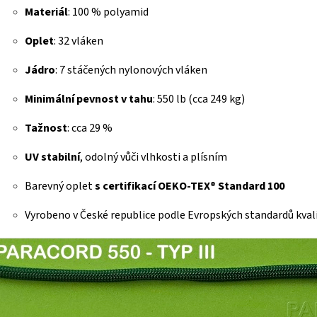
Materiál
: 100 % polyamid
Oplet
: 32 vláken
Jádro
: 7 stáčených nylonových vláken
Minimální pevnost v tahu
: 550 lb (cca 249 kg)
Tažnost
: cca 29 %
UV stabilní
, odolný vůči vlhkosti a plísním
Barevný oplet
s certifikací OEKO-TEX® Standard 100
Vyrobeno v České republice podle Evropských standardů kval