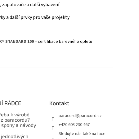
y, zapalovače a další vybavení
ky a další prvky pro vaše projekty
X® STANDARD 100
–
certifikace barevného opletu
Í RÁDCE
Kontakt
řeba k výrobě
paracord
@
paracord.cz
z paracordu?
+420 603 230 467
, spony a návody
Sledujte nás také na face
 jednotlivých