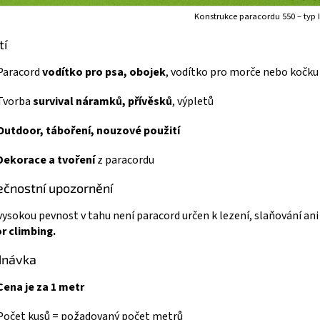
Konstrukce paracordu 550 – typ I
tí
Paracord
vodítko pro psa, obojek
, vodítko pro morče nebo kočku
Tvorba
survival náramků, přívěsků
, výpletů
Outdoor, táboření, nouzové použití
Dekorace a tvoření
z paracordu
čnostní upozornění
 vysokou pevnost v tahu není paracord určen k lezení, slaňování ani 
r climbing.
dnávka
Cena je za 1 metr
Počet kusů = požadovaný počet metrů