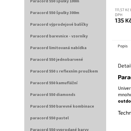
Paracord 550 špulky 100m
111,57 Kč
Paracord 550 špulky 300m
DPH
135 K
Paracord výprodejové balíčky
Paracord barevnice - vzorníky
Popis
Paracord limitovaná nabídka
Paracord 550 jednobarvené
Detai
Paracord 550 s reflexním proužkem
Para
Paracord 550 kamuflážní
Univer
mnohos
Paracord 550 diamonds
outdo
Paracord 550 barevné kombinace
Techn
paracord 550 pastel
Paracord 550 vyprodané barvy