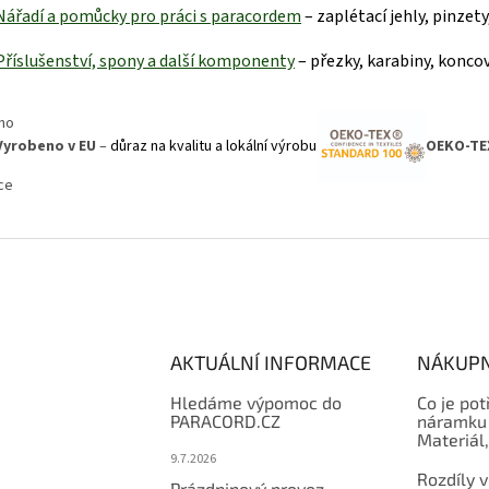
Nářadí a pomůcky pro práci s paraco
rdem
– zaplétací jehly, pinzet
Příslušenství, spony a další kom
ponenty
– přezky, karabiny, koncov
Vyrobeno v EU
–
důraz na kvalitu a lokální výrobu
OEKO-TE
AKTUÁLNÍ INFORMACE
NÁKUPN
Hledáme výpomoc do
Co je pot
PARACORD.CZ
náramku 
Materiál
9.7.2026
Rozdíly v
Prázdninový provoz