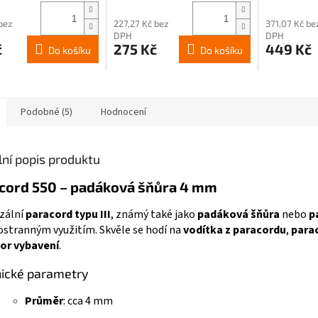
 bez
227,27 Kč bez
371,07 Kč be
DPH
DPH
č
275 Kč
449 Kč
Do košíku
Do košíku
Podobné (5)
Hodnocení
lní popis produktu
cord 550 – padáková šňůra 4 mm
zální
paracord typu III
, známý také jako
padáková šňůra
nebo
p
tranným využitím. Skvěle se hodí na
vodítka z paracordu
,
para
or vybavení
.
ické parametry
Průměr
: cca 4 mm