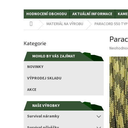
HODNOCENÍ OBCHODU
AKTUÁLNÍ INFORMACE
KAME
Domů
MATERIÁL NA VÝROBU
PARACORD 550 TYP II
P
Para
Přeskočit
o
Kategorie
kategorie
s
Průměrné
Neohodno
t
hodnocení
MOHLO BY VÁS ZAJÍMAT
r
produktu
a
je
NOVINKY
0,0
n
z
n
VÝPRODEJ SKLADU
5
í
hvězdiček.
p
AKCE
a
n
NAŠE VÝROBKY
e
l
Survival náramky
Survival přívěšky