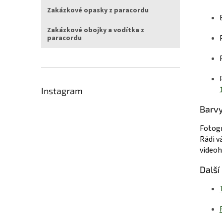
Zakázkové opasky z paracordu
Zakázkové obojky a vodítka z
paracordu
Instagram
Barv
Fotogr
Rádi v
videoh
Další