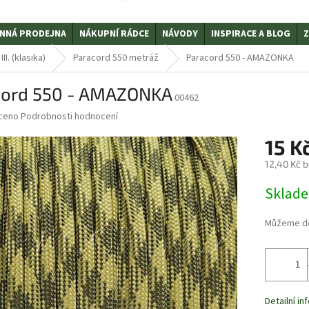
NNÁ PRODEJNA
NÁKUPNÍ RÁDCE
NÁVODY
INSPIRACE A BLOG
Z
I. (klasika)
Paracord 550 metráž
Paracord 550 - AMAZONKA
cord 550 - AMAZONKA
00462
ceno
Podrobnosti hodnocení
15 K
12,40 Kč 
Měrná
Sklad
cena:
Můžeme do
Detailní i