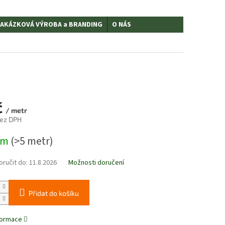
AKÁZKOVÁ VÝROBA a BRANDING
O NÁS
č
/ metr
bez DPH
em
(>5 metr)
ručit do:
11.8.2026
Možnosti doručení
Přidat do košíku
nformace