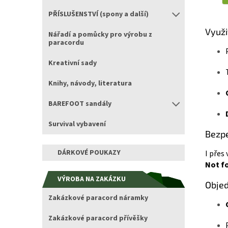
PŘÍSLUŠENSTVÍ (spony a další)
Využi
Nářadí a pomůcky pro výrobu z
paracordu
Kreativní sady
Knihy, návody, literatura
BAREFOOT sandály
Survival vybavení
Bezpe
DÁRKOVÉ POUKAZY
I přes
Not fo
VÝROBA NA ZAKÁZKU
Obje
Zakázkové paracord náramky
Zakázkové paracord přívěšky