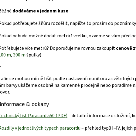
Běžně
dodáváme v jednom kuse
Pokud potřebujete šňůru rozdělit, napište to prosím do poznámky
Pokud nebude možné dodat metráž vcelku, ozveme se vám před o
Potřebujete více metrů? Doporučujeme rovnou zakoupit
cenově z
100 m
,
300 m
špulky)
y
afie se mohou mírně lišit podle nastavení monitoru a světelných
ám barvy ukážeme osobně na kamenné prodejně nebo poradíme na
ovor.
 informace & odkazy
Technický list Paracord 550 (P
DF)
– detailní informace o složení, 
R
ozdíly v jednotlivých typech paracordu
– přehled typů I–IV, jejich