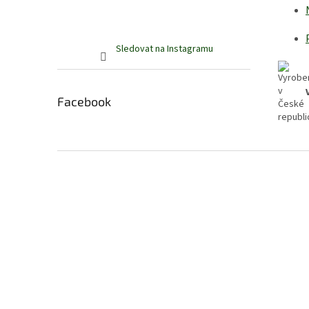
Sledovat na Instagramu
Facebook
Z
á
p
a
t
í