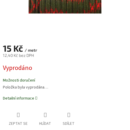
15 Kč
/ metr
12,40 Kč bez DPH
Měrná
Vyprodáno
cena:
Možnosti doručení
Položka byla vyprodána…
Detailní informace
ZEPTAT SE
HLÍDAT
SDÍLET