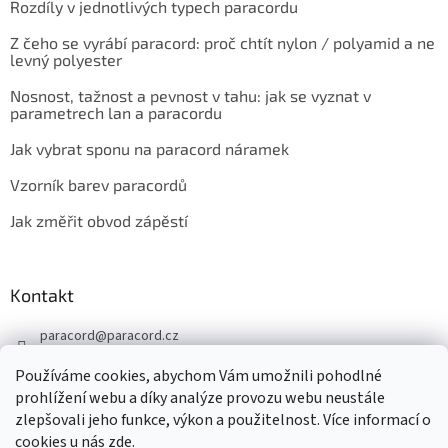
Rozdíly v jednotlivých typech paracordu
Z čeho se vyrábí paracord: proč chtít nylon / polyamid a ne
levný polyester
Nosnost, tažnost a pevnost v tahu: jak se vyznat v
parametrech lan a paracordu
Jak vybrat sponu na paracord náramek
Vzorník barev paracordů
Jak změřit obvod zápěstí
Kontakt
paracord
@
paracord.cz
+420 603 230 467
Používáme cookies, abychom Vám umožnili pohodlné
Sledujte nás také na facebooku
prohlížení webu a díky analýze provozu webu neustále
zlepšovali jeho funkce, výkon a použitelnost. Více informací o
paracord.cz
cookies u nás
zde
.