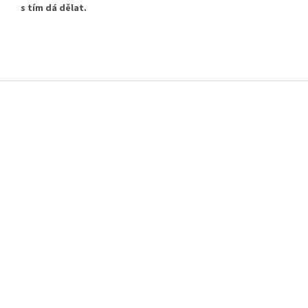
s tím dá dělat.
Z
á
p
a
t
í