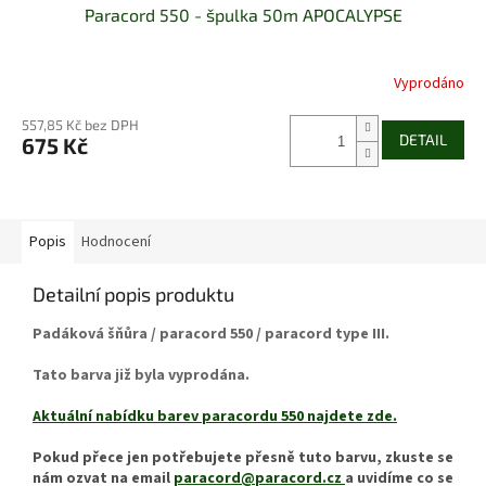
Paracord 550 - špulka 50m APOCALYPSE
Vyprodáno
557,85 Kč bez DPH
DETAIL
675 Kč
Popis
Hodnocení
Detailní popis produktu
Padáková šňůra / paracord 550 / paracord type III.
Tato barva již byla vyprodána.
Aktuální nabídku barev paracordu 550 najdete zde.
Pokud přece jen potřebujete přesně tuto barvu, zkuste se
nám ozvat na email
paracord@paracord.cz
a uvidíme co se