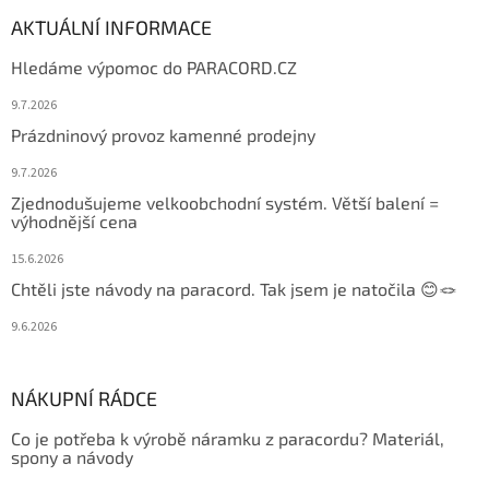
AKTUÁLNÍ INFORMACE
Hledáme výpomoc do PARACORD.CZ
9.7.2026
Prázdninový provoz kamenné prodejny
9.7.2026
Zjednodušujeme velkoobchodní systém. Větší balení =
výhodnější cena
15.6.2026
Chtěli jste návody na paracord. Tak jsem je natočila 😊🪢
9.6.2026
NÁKUPNÍ RÁDCE
Co je potřeba k výrobě náramku z paracordu? Materiál,
spony a návody