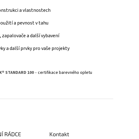
konstrukci a vlastnostech
 použití a pevnost v tahu
y, zapalovače a další vybavení
ky a další prvky pro vaše projekty
X® STANDARD 100
–
certifikace barevného opletu
Í RÁDCE
Kontakt