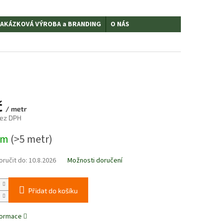
AKÁZKOVÁ VÝROBA a BRANDING
O NÁS
č
/ metr
bez DPH
em
(>5 metr)
ručit do:
10.8.2026
Možnosti doručení
Přidat do košíku
nformace