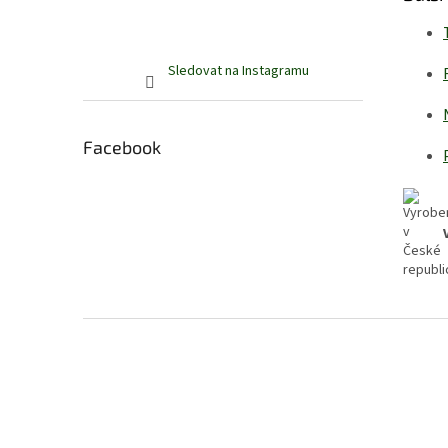
Sledovat na Instagramu
Facebook
Z
á
p
a
t
í