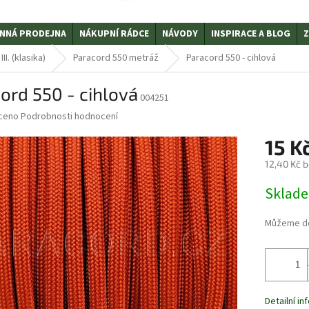
NNÁ PRODEJNA
NÁKUPNÍ RÁDCE
NÁVODY
INSPIRACE A BLOG
Z
I. (klasika)
Paracord 550 metráž
Paracord 550 - cihlová
ord 550 - cihlová
004251
ceno
Podrobnosti hodnocení
15 K
12,40 Kč 
Měrná
Sklad
cena:
Můžeme do
Detailní i