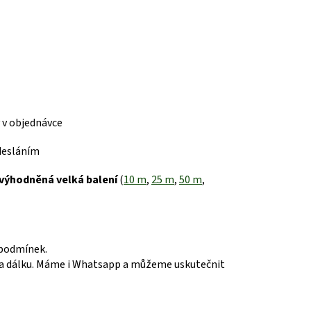
 v objednávce
desláním
výhodněná velká balení
(
10 m
,
25 m
,
50 m
,
 podmínek.
 dálku.
Máme i Whatsapp a můžeme uskutečnit