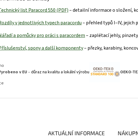
Technický list Paracord 550 (P
DF)
– detailní informace o složení, 
R
ozdíly v jednotlivých typech paracordu
– přehled typů I–IV, jejich
Nářadí a pomůcky pro práci s paraco
rdem
– zaplétací jehly, pinzet
Příslušenství, spony a další kom
ponenty
– přezky, karabiny, koncov
Vyrobeno v EU
–
důraz na kvalitu a lokální výrobu
OEKO-TE
AKTUÁLNÍ INFORMACE
NÁKUPN