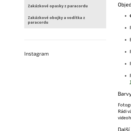
Obje
Zakázkové opasky z paracordu
Zakázkové obojky a vodítka z
paracordu
Instagram
Barv
Fotogr
Rádi v
videoh
Další