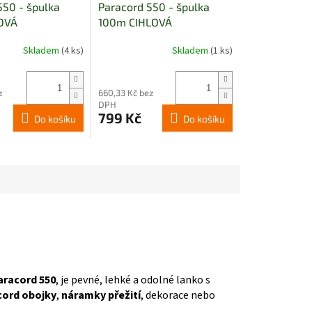
550 - špulka
Paracord 550 - špulka
OVÁ
100m CIHLOVÁ
Skladem
(4 ks)
Skladem
(1 ks)
z
660,33 Kč bez
DPH
799 Kč
Do košíku
Do košíku
aracord 550
, je pevné, lehké a odolné lanko s
cord obojky
,
náramky přežití
, dekorace nebo