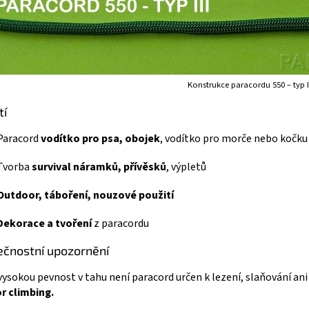
Konstrukce paracordu 550 – typ I
tí
Paracord
vodítko pro psa, obojek
, vodítko pro morče nebo kočku
Tvorba
survival náramků, přívěsků
, výpletů
Outdoor, táboření, nouzové použití
Dekorace a tvoření
z paracordu
čnostní upozornění
 vysokou pevnost v tahu není paracord určen k lezení, slaňování ani 
r climbing.