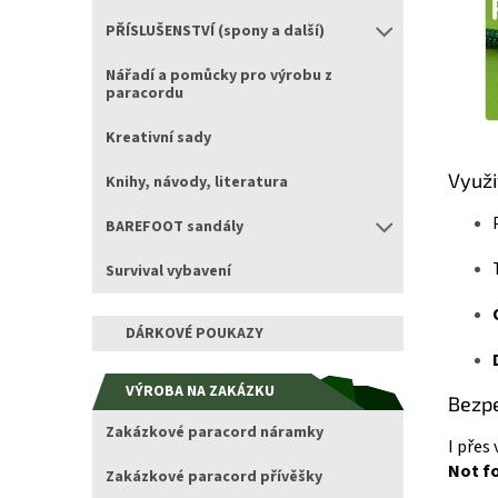
PŘÍSLUŠENSTVÍ (spony a další)
Nářadí a pomůcky pro výrobu z
paracordu
Kreativní sady
Využi
Knihy, návody, literatura
BAREFOOT sandály
Survival vybavení
DÁRKOVÉ POUKAZY
VÝROBA NA ZAKÁZKU
Bezpe
Zakázkové paracord náramky
I přes
Not fo
Zakázkové paracord přívěšky