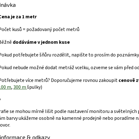
dnávka
Cena je za 1 metr
Počet kusů = požadovaný počet metrů
Běžně
dodáváme v jednom kuse
Pokud potřebujete šňůru rozdělit, napište to prosím do poznámky
Pokud nebude možné dodat metráž vcelku, ozveme se vám před o
Potřebujete více metrů? Doporučujeme rovnou zakoupit
cenově z
100 m
,
300 m
špulky)
y
afie se mohou mírně lišit podle nastavení monitoru a světelných
ám barvy ukážeme osobně na kamenné prodejně nebo poradíme na
ovor.
 informace & odkazy