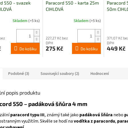
d 550 - svazek
Paracord 550 - karta 25m
Paracord 
HLOVÁ
CIHLOVÁ
50m CIHL
Skladem
(>5 ks)
Skladem
(>5 ks)
 bez
227,27 Kč bez
371,07 Kč be
DPH
DPH
č
275 Kč
449 Kč
Do košíku
Do košíku
Podobné (3)
Související soubory (2)
Hodnocení
lní popis produktu
cord 550 – padáková šňůra 4 mm
zální
paracord typu III
, známý také jako
padáková šňůra
nebo
p
tranným využitím. Skvěle se hodí na
vodítka z paracordu
,
para
or vybavení
.