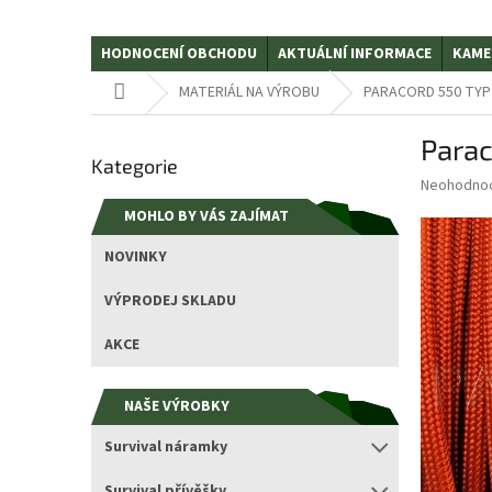
HODNOCENÍ OBCHODU
AKTUÁLNÍ INFORMACE
KAME
Domů
MATERIÁL NA VÝROBU
PARACORD 550 TYP II
P
Parac
Přeskočit
o
Kategorie
kategorie
s
Průměrné
Neohodno
t
hodnocení
MOHLO BY VÁS ZAJÍMAT
r
produktu
a
je
NOVINKY
0,0
n
z
n
VÝPRODEJ SKLADU
5
í
hvězdiček.
p
AKCE
a
n
NAŠE VÝROBKY
e
l
Survival náramky
Survival přívěšky