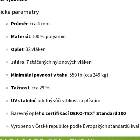
ické parametry
Průměr
: cca 4 mm
Materiál
: 100 % polyamid
Oplet
: 32 vláken
Jádro
: 7 stáčených nylonových vláken
Minimální pevnost v tahu
: 550 lb (cca 249 kg)
Tažnost
: cca 29 %
UV stabilní
, odolný vůči vlhkosti a plísním
Barevný oplet
s certifikací OEKO-TEX® Standard 100
Vyrobeno v České republice podle Evropských standardů kval