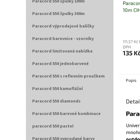
Paracord 550 špulky 100m
Paracor
10m CI
Paracord 550 špulky 300m
Paracord výprodejové balíčky
Paracord barevnice - vzorníky
111,57 Kč
DPH
Paracord limitovaná nabídka
135 K
Paracord 550 jednobarvené
Paracord 550 s reflexním proužkem
Popis
Paracord 550 kamuflážní
Detai
Paracord 550 diamonds
Para
Paracord 550 barevné kombinace
Univer
paracord 550 pastel
mnohos
Paracord 550 vyprodané barvy
outdo